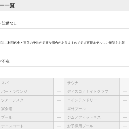
ー一覧
ト設備なし
別途ご利用代金と事前の予約が必要な場合がありますので必ず直接ホテルにご確認をお願
フ不在
スパ
―
サウナ
―
バー・ラウンジ
―
ディスコ／ナイトクラブ
―
ツアーデスク
―
コインランドリー
―
宴会場
―
屋外プール
―
プール
―
ジム／フィットネス
―
テニスコート
―
お子様用プール
―