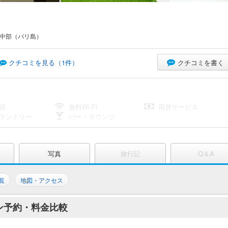
リ中部（バリ島）
クチコミを書く
クチコミを見る（
1
件）
迎
無料Wi-Fi
両替サービス
ランドリー
バー・ラウンジ
写真
旅行記
Q＆A
覧
地図・アクセス
ン予約・料金比較