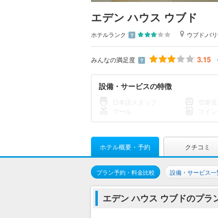
エデン ハウス ウブド
ホテルランク
ウブド,バ
？
3.15
みんなの満足度
？
設備・サービスの特徴
日本語スタッフ
空港送
プール
コイン
ホテル概要・予約
クチコミ
プラン予約・料金比較
設備・サービス一
エデン ハウス ウブドのプラ