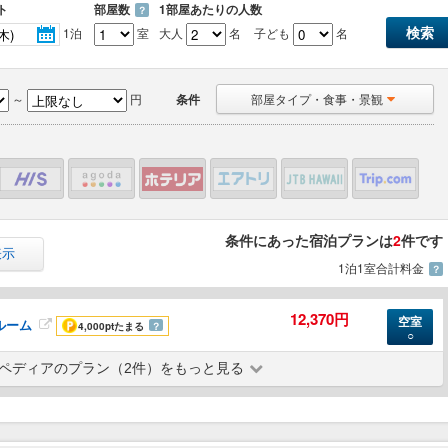
ト
部屋数
1部屋あたりの人数
？
1泊
室
大人
名
子ども
名
～
円
条件
部屋タイプ・食事・景観
条件にあった宿泊プランは
2
件です
表示
1泊1室合計料金
？
12,370円
空室
ルーム
4,000pt
たまる
？
○
ペディアのプラン（2件）をもっと見る