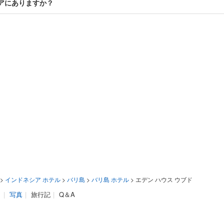
リアにありますか？
>
インドネシア ホテル
>
バリ島
>
バリ島 ホテル
>
エデン ハウス ウブド
ミ
|
写真
|
旅行記
|
Q＆A