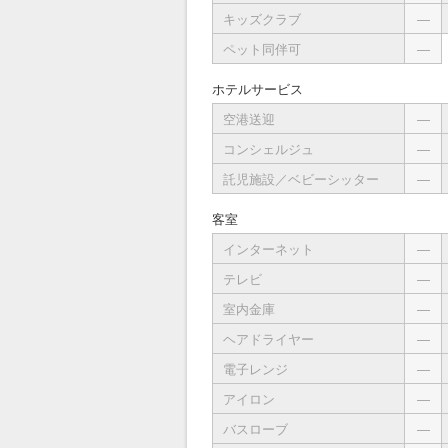
キッズクラブ
―
ペット同伴可
―
ホテルサービス
空港送迎
―
コンシェルジュ
―
託児施設／ベビーシッター
―
客室
インターネット
―
テレビ
―
室内金庫
―
ヘアドライヤー
―
電子レンジ
―
アイロン
―
バスローブ
―