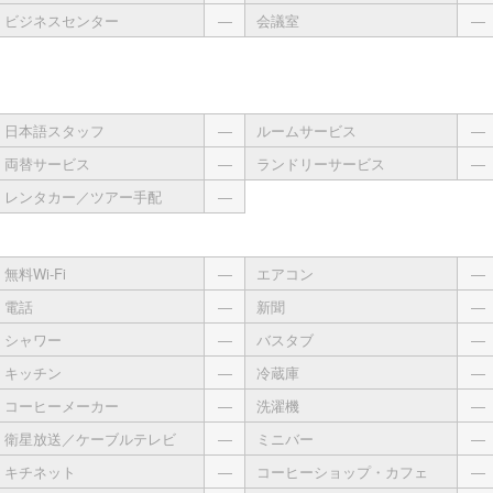
ビジネスセンター
―
会議室
―
日本語スタッフ
―
ルームサービス
―
両替サービス
―
ランドリーサービス
―
レンタカー／ツアー手配
―
無料Wi-Fi
―
エアコン
―
電話
―
新聞
―
シャワー
―
バスタブ
―
キッチン
―
冷蔵庫
―
コーヒーメーカー
―
洗濯機
―
衛星放送／ケーブルテレビ
―
ミニバー
―
キチネット
―
コーヒーショップ・カフェ
―