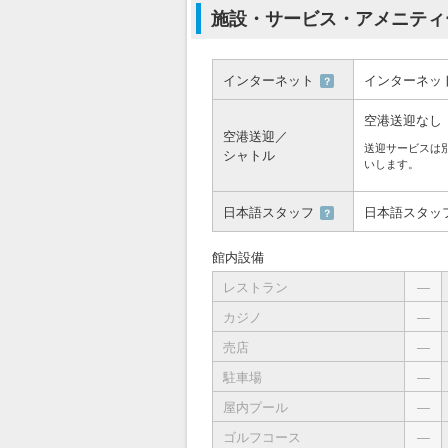
施設・サービス・アメニティ
インターネット
インターネッ
？
空港送迎なし
空港送迎／
送迎サービスは
シャトル
いします。
日本語スタッフ
日本語スタッ
？
館内設備
レストラン
―
カジノ
―
売店
―
駐車場
―
屋内プール
―
ゴルフコース
―