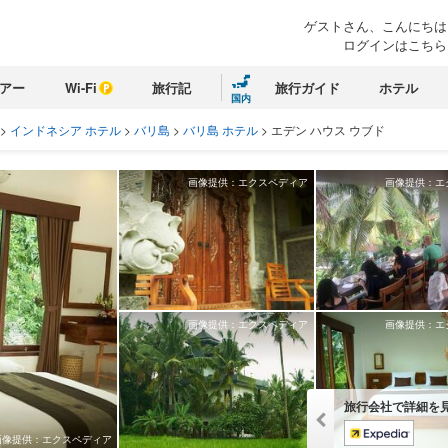
ゲストさん、こんにちは
ログインはこちら
アー
Wi-Fi
旅行記
旅行ガイド
ホテル
国内
>
インドネシア ホテル
>
バリ島
>
バリ島 ホテル
>
エデン ハウス ウブド
画像提供：エクスペディア
画像提供：エ
画像提供：エクスペディア
画像提供：エ
旅行会社で詳細を
画像提供：エクスペディア