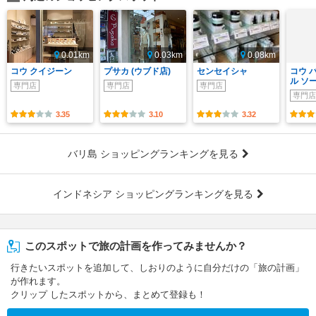
0.01km
0.03km
0.08km
コウ クイジーン
プサカ (ウブド店)
センセイシャ
コウ 
ル ソ
専門店
専門店
専門店
専門店
3.35
3.10
3.32
バリ島 ショッピングランキングを見る
インドネシア ショッピングランキングを見る
このスポットで旅の計画を作ってみませんか？
行きたいスポットを追加して、しおりのように自分だけの「旅の計画」
が作れます。
クリップ したスポットから、まとめて登録も！