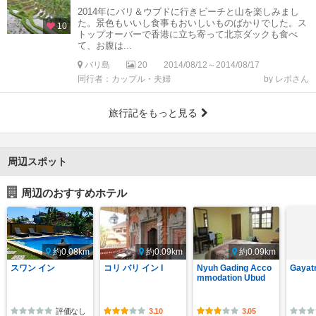
2014年にバリ＆ウブドに行きビーチと山を楽しみまし
た。景色もいいし食事もおいしいものばかりでした。ス
10
トップオーバーで香港に立ち寄って北京ダックも食べ
て、お腹は...
バリ島
20
2014/08/12～2014/08/17
同行者：カップル・夫婦
by レボさん
旅行記をもっと見る
周辺スポット
周辺のおすすめホテル
約0.08km
約0.09km
約0.09km
スワン イン
コリ バリ イン I
Nyuh Gading Acco
Gayatr
mmodation Ubud
評価なし
3.10
3.05