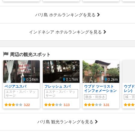
バリ島 ホテルランキングを見る
インドネシア ホテルランキングを見る
周辺の観光スポット
0.14km
0.17km
0.2km
ベジアユスパ
フレッシュ スパ
ウブド ツーリスト
ウブド
インフォメーション
レン)
エステ・スパ・マッ
エステ・スパ・マッ
サージ
サージ
散歩・街歩き
城・宮
3.22
3.13
3.31
バリ島 観光ランキングを見る