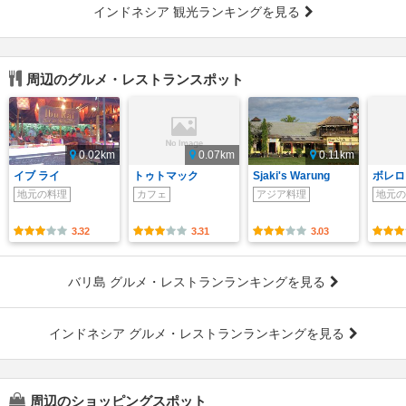
インドネシア 観光ランキングを見る
周辺のグルメ・レストランスポット
0.02km
0.07km
0.11km
イブ ライ
トゥトマック
Sjaki's Warung
ボレロ
地元の料理
カフェ
アジア料理
地元の
3.32
3.31
3.03
バリ島 グルメ・レストランランキングを見る
インドネシア グルメ・レストランランキングを見る
周辺のショッピングスポット