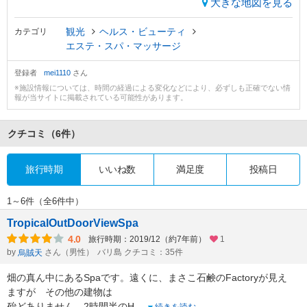
大きな地図を見る
観光
ヘルス・ビューティ
カテゴリ
エステ・スパ・マッサージ
登録者
mei1110
さん
※施設情報については、時間の経過による変化などにより、必ずしも正確でない情
報が当サイトに掲載されている可能性があります。
クチコミ
（6件）
旅行時期
いいね数
満足度
投稿日
1～6件（全6件中）
TropicalOutDoorViewSpa
4.0
旅行時期：2019/12（約7年前）
1
by
さん（男性）
バリ島 クチコミ：35件
烏賊天
畑の真ん中にあるSpaです。遠くに、まさこ石鹸のFactoryが見え
ますが その他の建物は
殆どありません。2時間半のH
...