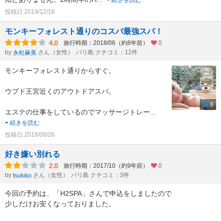
続きを読む
投稿日:2019/12/18
モンキーフォレスト通りのコスパ最強スパ！
4.0
旅行時期：2018/06（約8年前）
0
by
さん（女性）
バリ島 クチコミ：12件
永松麻美
モンキーフォレスト通りからすぐ。
ウブド王宮近くのアウトドアスパ。
6
エステの仕事をしているのでマッサージトレー
...
続きを読む
投稿日:2018/06/26
好き嫌い別れる
2.0
旅行時期：2017/10（約9年前）
0
by
さん（女性）
バリ島 クチコミ：3件
tsukiko
今回の予約は、「H2SPA」さんで申込をしましたので
少しだけお安くなっておりました。