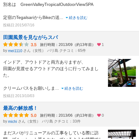
別名は GreenValleyTropicalOutdoorViewSPA
定宿のTegalsariからBikeの送
...
続きを読む
投稿日:2015/07/16
田園風景を見ながらスパ
3.5
旅行時期：2013/09（約13年前）
1
by
さん（女性）
バリ島 クチコミ：65件
mei1110
インドア、アウトドアと両方ありますが、
田園が見渡せるアウトドアのほうに行ってみまし
た。
2
クリームバスをお願いしま
...
続きを読む
投稿日:2013/10/03
最高の解放感！
5.0
旅行時期：2013/06（約13年前）
0
by
さん（女性）
バリ島 クチコミ：33件
michi
まだスパがリニューアルの工事をしている際に訪