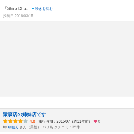
「Shiro Dha
...
続きを読む
投稿日:2018/03/15
猿森店の姉妹店です
4.0
旅行時期：2015/07（約11年前）
0
by
さん（男性）
バリ島 クチコミ：35件
烏賊天