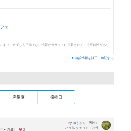
カフェ
どにより、必ずしも正確でない情報が当サイトに掲載されている可能性があり
施設情報を訂正・追記する
満足度
投稿日
by
さん（男性）
ゆう
バリ島 クチコミ：24件
約11ヶ月前）
3