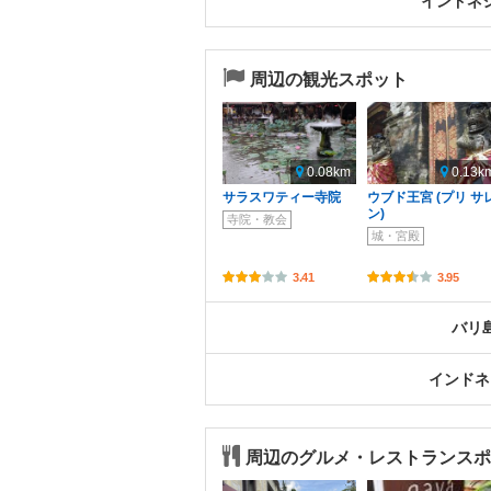
インドネ
周辺の観光スポット
0.08km
0.13k
サラスワティー寺院
ウブド王宮 (プリ サ
ン)
寺院・教会
城・宮殿
3.41
3.95
バリ
インドネ
周辺のグルメ・レストランスポ