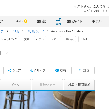
ゲストさん、
こんにちは
ログインはこちら
アー
Wi-Fi
旅行記
旅行ガイド
ホテル
国内
シア
バリ島
バリ島 グルメ
Avocuts Coffee & Eatery
ショッピング
交通
ホテル
ツアー
旅行記
Q＆A
カフェ
ミ
シェア
クリップ
投稿
計画
Q&A
現地ツアー
地図
周辺情報