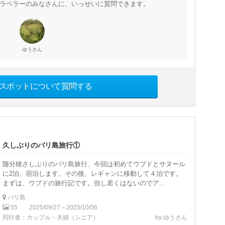
ラベラーのみなさんに、いっせいに質問できます。
さん
ゆう
スポットについて質問する
久しぶりのバリ島旅行①
随分穂さしぶりのバリ島旅行、今回は初めてウブドとサヌール
に2泊、宿泊します。その後、レギャンに移動して４泊です。
まずは、ウブドの旅行記です。但し若くはないのでア...
バリ島
55
2025/09/27～2025/10/06
同行者：カップル・夫婦（シニア）
by ゆうさん