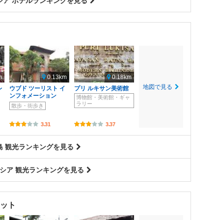
シア ホテルランキングを見る
m
0.13km
0.18km
地図で見る
レ
ウブド ツーリスト イ
プリ ルキサン美術館
ンフォメーション
博物館・美術館・ギャ
ラリー
散歩・街歩き
3.31
3.37
島 観光ランキングを見る
シア 観光ランキングを見る
ット