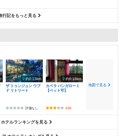
旅行記をもっと見る
m
約0.13km
約0.18km
地図で見る
デ
ザ トゥンジュン ウブ
カベラ バンガロー 1
ド リトリート
【ペット可】
評価なし
3.05
 ホテルランキングを見る