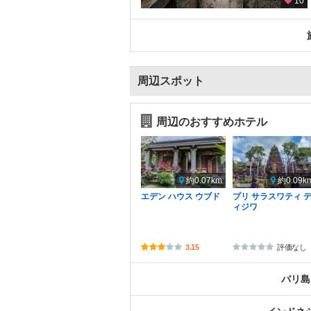
10
周辺スポット
周辺のおすすめホテル
約0.07km
約0.09k
エデン ハウス ウブド
プリ サラスワティ 
ィジワ
3.15
評価なし
バリ島