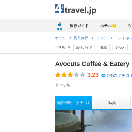
旅行ガイド
ホテル
ツ
海外
ホーム
海外旅行
アジア
インドネ
×
バリ島
旅行ガイド
観光
グルメ
Avocuts Coffee & Eatery
3.23
1件のクチコ
バリ島
施設情報
クチコミ
写真