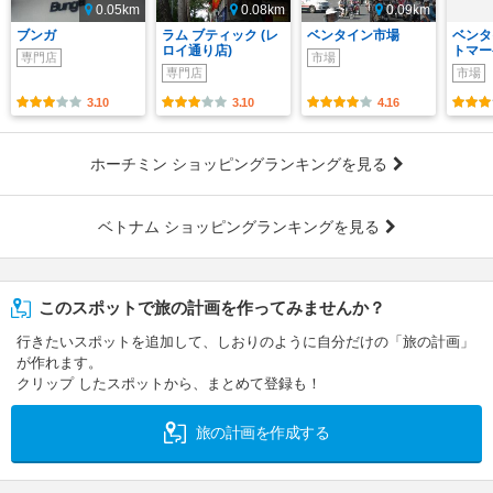
0.05km
0.08km
0.09km
ブンガ
ラム ブティック (レ
ベンタイン市場
ベンタ
ロイ通り店)
トマー
専門店
市場
専門店
市場
3.10
3.10
4.16
ホーチミン ショッピングランキングを見る
ベトナム ショッピングランキングを見る
このスポットで旅の計画を作ってみませんか？
行きたいスポットを追加して、しおりのように自分だけの「旅の計画」
が作れます。
クリップ したスポットから、まとめて登録も！
旅の計画を作成する