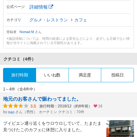
詳細情報
公式ページ
グルメ・レストラン
カフェ
カテゴリ
登録者
Nomad M
さん
※施設情報については、時間の経過による変化などにより、必ずしも正確でない情
報が当サイトに掲載されている可能性があります。
クチコミ
（4件）
旅行時期
いいね数
満足度
投稿日
1～4件（全4件中）
地元のお客さんで賑わってました。
3.5
旅行時期：2018/12（約8年前）
16
by
さん（男性）
ホーチミン クチコミ：70件
nao
ブイビエン通り近くをウロウロしていて、たまたま
見つけたこのカフェに休憩に入りました。