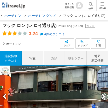
ログイン
新規登録
検索
MENU
ホーチミン
ホーチミン グルメ
フック ロン (レ ロイ通り店)
フック ロン (レ ロイ通り店)
Phuc Long (Le Loi)
カフェ
3.24
4件のクチコミ
ホーチミン
シェア
クリップ
計画
施設情報
地図
写真
Q&A
現地ツアー
クチコミ
周辺情報