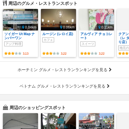
周辺のグルメ・レストランスポット
0.04km
0.06km
0.11km
ソイガー Ut Map ナ
ルージン (レロイ店)
アルヴィア チョコレ
クアン
ンバーワン
ート
（レ 
カフェ
り店）
アジア料理
スイーツ
地元の
3.13
3.22
3.22
ホーチミン グルメ・レストランランキングを見る
ベトナム グルメ・レストランランキングを見る
周辺のショッピングスポット