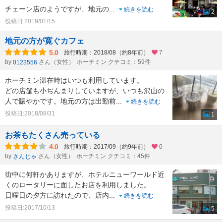
チェーン店のようですが、地元の
...
続きを読む
2
投稿日:2019/01/15
地元の方が寛ぐカフェ
5.0
旅行時期：2018/08（約8年前）
7
by
さん（女性）
ホーチミン クチコミ：59件
0123556
ホーチミン滞在時はいつも利用しています。
どの店舗も小ぢんまりしていますが、いつも沢山の
人で賑やかです。地元の方は出勤前
...
続きを読む
投稿日:2018/08/31
1
お茶もたくさん売っている
4.0
旅行時期：2017/09（約9年前）
0
by
さん（女性）
ホーチミン クチコミ：45件
さんじゃ
街中に何軒かありますが、ホテルニューワールド近
くのロータリーに面したお店を利用しました。
日曜日の夕方に訪れたので、店内
...
続きを読む
投稿日:2017/10/13
5