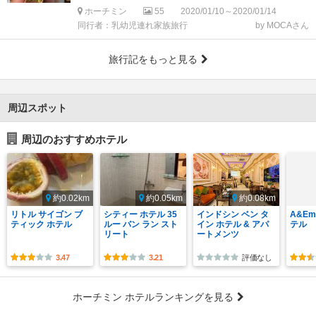
ホーチミン
55
2020/01/10～2020/01/14
同行者：乳幼児連れ家族旅行
by MOCAさん
旅行記をもっと見る
周辺スポット
周辺のおすすめホテル
約0.02km
約0.05km
約0.08km
リトル サイゴン ブ
シティー ホテル 35
インドシン ベン タ
A&E
ティック ホテル
ルー バン ラン スト
イン ホテル & アパ
テル
リート
ートメンツ
3.47
3.21
評価なし
ホーチミン ホテルランキングを見る