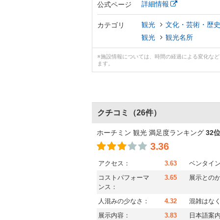
詳細情報
公式ページ
観光
文化・芸術・歴
カテゴリ
観光
観光名所
※施設情報については、時間の経過による変化な
ます。
クチコミ
（26件）
ホーチミン 観光 満足度ランキング
32
3.36
アクセス：
3.63
ベンタイ
コストパフォーマ
3.65
展示との
ンス：
人混みの少なさ：
4.32
混雑はな
展示内容：
3.83
日本語案