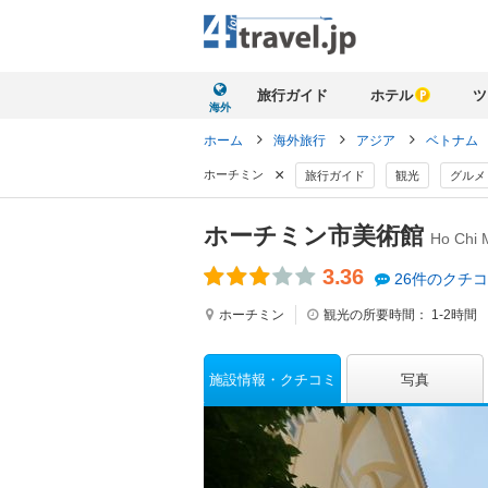
旅行ガイド
ホテル
ツ
海外
ホーム
海外旅行
アジア
ベトナム
×
ホーチミン
旅行ガイド
観光
グルメ
ホーチミン市美術館
Ho Chi 
3.36
26件のクチ
ホーチミン
観光の所要時間：
1-2時間
施設情報
クチコミ
写真