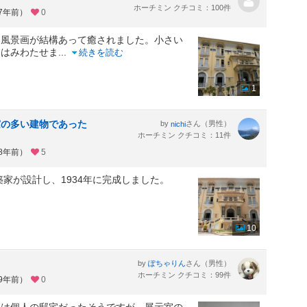
ホーチミン クチコミ：100件
約7年前）
0
、風景画が結構あって癒されました。小さい
みはみわたせま
...
続きを読む
1
窓の多い建物であった
by
さん（男性）
nichi
ホーチミン クチコミ：11件
約8年前）
5
築家が設計し、1934年に完成しました。
10
by
さん（男性）
ぽちゃりん
ホーチミン クチコミ：99件
約9年前）
0
元は個人の邸宅だったそうですが、展示室の