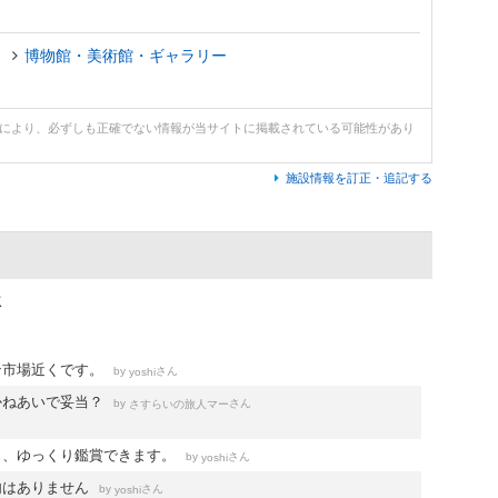
史
博物館・美術館・ギャラリー
どにより、必ずしも正確でない情報が当サイトに掲載されている可能性があり
施設情報を訂正・追記する
位
ン市場近くです。
by
さん
yoshi
かねあいで妥当？
by
さん
さすらいの旅人マー
く、ゆっくり鑑賞できます。
by
さん
yoshi
内はありません
by
さん
yoshi