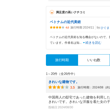
満足度の高いクチコミ
ベトナムの近代美術
旅行時期 2024/11
by
ひ
4.0
ベトナムの近代美術を知る機会がないので、
続きを読む
ています。作者名は知
...
旅行時期
いいね数
1～20件（全26件中）
きれいな建物です。
3.5
旅行時期：2024/08（
中国商人の邸宅であった建物を利用し
きれいです。きれいな洋服を着た女の
投稿日:2024/08/30