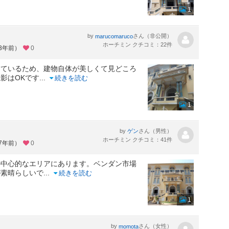
1
by
さん（非公開）
marucomaruco
ホーチミン クチコミ：22件
約3年前）
0
しているため、建物自体が美しくて見どころ
影はOKです
...
続きを読む
1
。
by
さん（男性）
ゲン
ホーチミン クチコミ：41件
約7年前）
0
の中心的なエリアにあります。ベンダン市場
が素晴らしいで
...
続きを読む
1
by
さん（女性）
momota