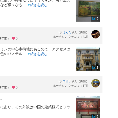
刻など様々なも
...
続きを読む
2
by
さん（男性）
けんた
ホーチミン クチコミ：41件
約9年前）
0
チミンの中心市街地にあるので、アクセスは
肌色のパステル
...
続きを読む
1
by
さん（男性）
肉団子
ホーチミン クチコミ：57件
約9年前）
0
所。
地にあり、その外観は中国の建築様式とフラ
5