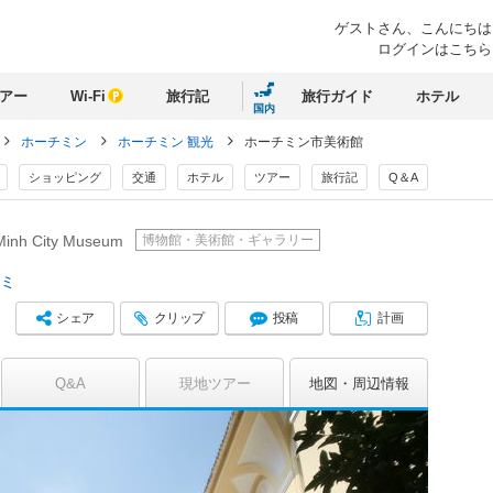
ゲストさん、
こんにちは
ログインはこちら
アー
Wi-Fi
旅行記
旅行ガイド
ホテル
国内
ホーチミン
ホーチミン 観光
ホーチミン市美術館
ショッピング
交通
ホテル
ツアー
旅行記
Q＆A
博物館・美術館・ギャラリー
Minh City Museum
コミ
シェア
クリップ
投稿
計画
Q&A
現地ツアー
地図
周辺情報