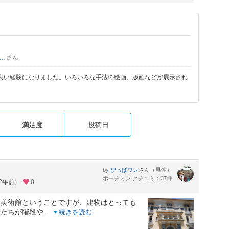
さん
ぐま次郎
良い経験になりました。いろいろな手法の絵画、版画などが展示され
満足度
投稿日
by
さん（男性）
びっぱワン
ホーチミン クチコミ：37件
約2年前）
0
た美術館ということですが、建物はとっても
子たちが階段や
...
続きを読む