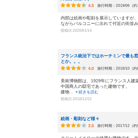
4.5
旅行時期：2019/06（
内部は絵画や彫刻を展示していますが
ながらバルコニーに出れて付近の街並
投稿日:2020/01/14
フランス統治下ではホーチミンで最も
とか。。。
4.0
旅行時期：2018/10（
美術博物館は、1929年にフランス人建
中国商人の邸宅であった建物です。
建物
...
続きを読む
投稿日:2018/12/22
絵画・彫刻など様々
3.5
旅行時期：2017/12（
クリームイエローの綺麗な建物です。