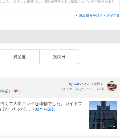
どにより、必ずしも正確でない情報が当サイトに掲載されている可能性があり
施設情報を訂正・追記する
満足度
投稿日
by
さん（女性）
wakko
ワイマール クチコミ：22件
約3年前）
0
の白くて大変キレイな建物でした。ガイドブ
色ぽかったので
...
続きを読む
1