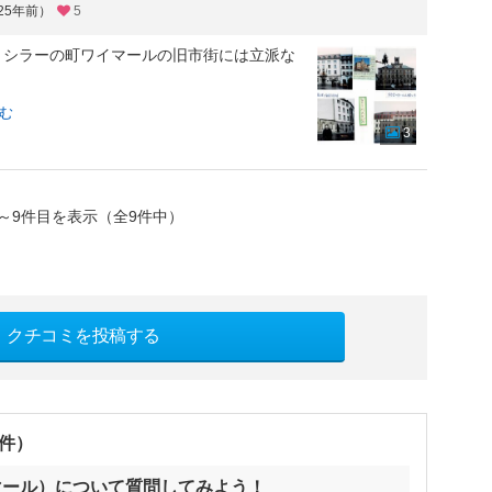
25年前）
5
・シラーの町ワイマールの旧市街には立派な
む
3
～9件目を表示（全9件中）
クチコミを投稿する
0件）
マール）について質問してみよう！