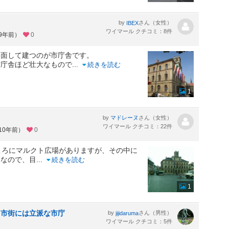
by
さん（女性）
IBEX
ワイマール クチコミ：8件
約9年前）
0
に面して建つのが市庁舎です。
市庁舎ほど壮大なもので
...
続きを読む
1
by
さん（女性）
マドレーヌ
ワイマール クチコミ：22件
10年前）
0
ころにマルクト広場がありますが、その中に
物なので、目
...
続きを読む
1
旧市街には立派な市庁
by
さん（男性）
jijidaruma
ワイマール クチコミ：5件