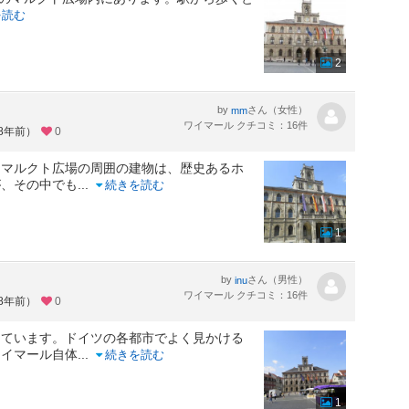
を読む
2
by
さん（女性）
mm
ワイマール クチコミ：16件
約8年前）
0
。マルクト広場の周囲の建物は、歴史あるホ
が、その中でも
...
続きを読む
1
by
さん（男性）
inu
ワイマール クチコミ：16件
約8年前）
0
っています。ドイツの各都市でよく見かける
ワイマール自体
...
続きを読む
1