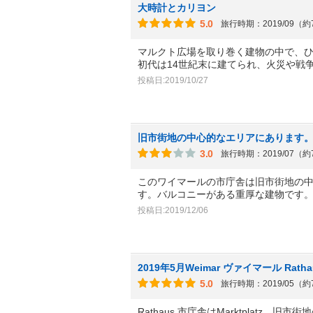
大時計とカリヨン
5.0
旅行時期：2019/09（
マルクト広場を取り巻く建物の中で、
初代は14世紀末に建てられ、火災や戦
投稿日:2019/10/27
旧市街地の中心的なエリアにあります
3.0
旅行時期：2019/07（
このワイマールの市庁舎は旧市街地の
す。バルコニーがある重厚な建物です
投稿日:2019/12/06
2019年5月Weimar ヴァイマール Rath
5.0
旅行時期：2019/05（
Rathaus 市庁舎はMarktplatz