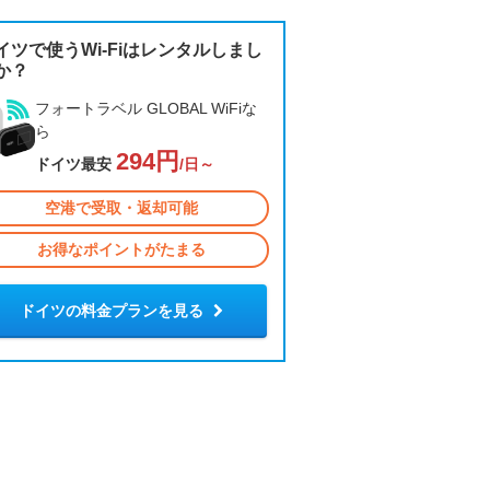
イツで使うWi-Fiはレンタルしまし
か？
フォートラベル GLOBAL WiFiな
ら
294円
ドイツ最安
/日～
空港で受取・返却可能
お得なポイントがたまる
ドイツの料金プランを見る