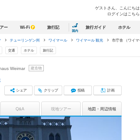
ゲストさん、
こんにちは
ログインはこちら
アー
Wi-Fi
旅行記
旅行ガイド
ホテル
国内
ツ
テューリンゲン州
ワイマール
ワイマール 観光
市庁舎 （ワイマ
交通
ホテル
旅行記
建造物
haus Weimar
ミ
シェア
クリップ
投稿
計画
Q&A
現地ツアー
地図
周辺情報