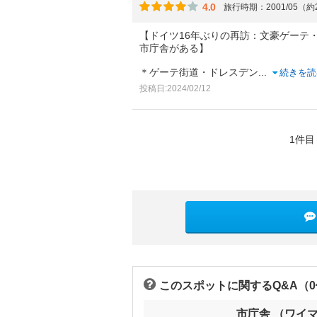
4.0
旅行時期：2001/05（約
【ドイツ16年ぶりの再訪：文豪ゲーテ
市庁舎がある】
＊ゲーテ街道・ドレスデン
...
続きを読
投稿日:2024/02/12
1件目
このスポットに関するQ&A（
市庁舎 （ワイ