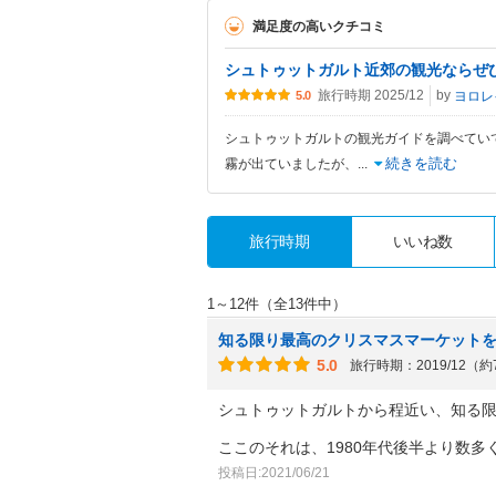
満足度の高いクチコミ
シュトゥットガルト近郊の観光ならぜ
旅行時期 2025/12
by
ヨロレ
5.0
シュトゥットガルトの観光ガイドを調べてい
続きを読む
霧が出ていましたが、
...
旅行時期
いいね数
1～12件（全13件中）
知る限り最高のクリスマスマーケット
5.0
旅行時期：2019/12（
シュトゥットガルトから程近い、知る
ここのそれは、1980年代後半より数多
投稿日:2021/06/21