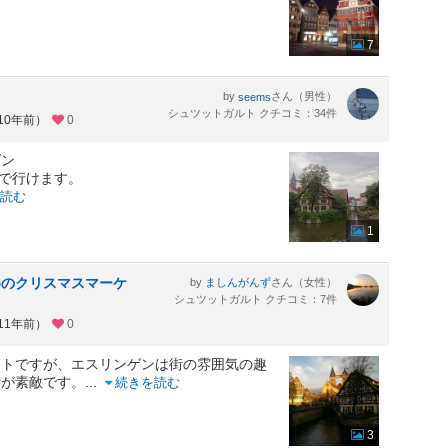
7
by
さん（男性）
seems
シュツットガルト クチコミ：34件
10年前）
0
ゲン
弱で行けます。
読む
1
めのクリスマスマーケ
by
さん（女性）
ましんがんず
シュツットガルト クチコミ：7件
11年前）
0
ットですが、エスリンゲンは街の雰囲気の趣
時が素敵です。
...
続きを読む
3