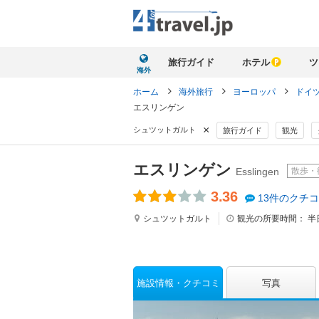
旅行ガイド
ホテル
ツ
海外
ホーム
海外旅行
ヨーロッパ
ドイ
エスリンゲン
×
シュツットガルト
旅行ガイド
観光
エスリンゲン
散歩・
Esslingen
3.36
13件のクチ
シュツットガルト
観光の所要時間：
半
施設情報
クチコミ
写真