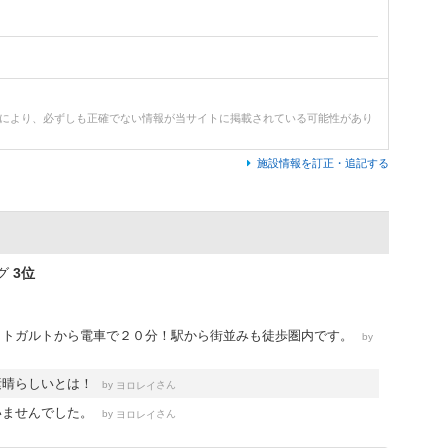
どにより、必ずしも正確でない情報が当サイトに掲載されている可能性があり
施設情報を訂正・追記する
グ
3位
ットガルトから電車で２０分！駅から街並みも徒歩圏内です。
by
素晴らしいとは！
by
さん
ヨロレイ
いませんでした。
by
さん
ヨロレイ