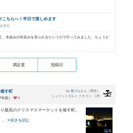
ひこちらへ！半日で楽しめます
さん
イ
て、木組みの街並みを見られるというので行ってみました。ちょうど
満足度
投稿日
を催す町
by
さん（男性）
骨ヅル
シュツットガルト クチコミ：1件
約7年前）
0
限り最高のクリスマスマーケットを催す町。
く
...
続きを読む
6