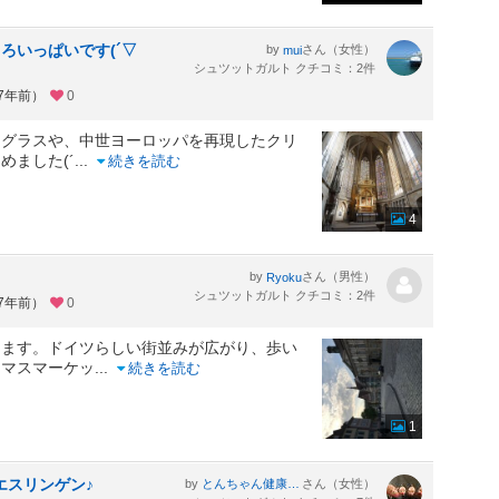
ろいっぱいです(´▽
by
さん（女性）
mui
シュツットガルト クチコミ：2件
約7年前）
0
ドグラスや、中世ヨーロッパを再現したクリ
めました(´
...
続きを読む
4
by
さん（男性）
Ryoku
シュツットガルト クチコミ：2件
約7年前）
0
ります。ドイツらしい街並みが広がり、歩い
スマスマーケッ
...
続きを読む
1
 エスリンゲン♪
by
さん（女性）
とんちゃん健康一番