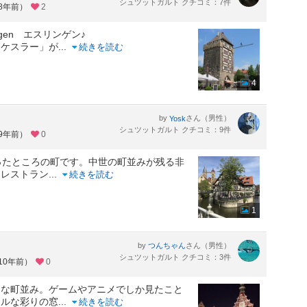
シュツットガルト クチコミ：7件
約8年前）
2
ngen エスリンゲン♪
「ケスラー」が
...
続きを読む
4
by
さん（男性）
Yosk
シュツットガルト クチコミ：9件
約9年前）
0
ったところの町です。中世の町並みが残る非
なレストラン
...
続きを読む
1
by
さん（男性）
つんちゃん
シュツットガルト クチコミ：3件
10年前）
0
うな町並み。ゲームやアニメでしか見たこと
フルな彩りの窓
...
続きを読む