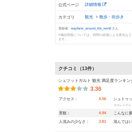
詳細情報
公式ページ
観光
散歩・街歩き
カテゴリ
登録者
wayfarer_around_the_world
さん
※施設情報については、時間の経過による変化な
ます。
クチコミ
（13件）
シュツットガルト 観光 満足度ランキン
3.36
アクセス：
4.56
シュトゥ
さん
ヨロレイ
景観：
4.94
こんなに
人混みの少なさ：
3.81
混んでは