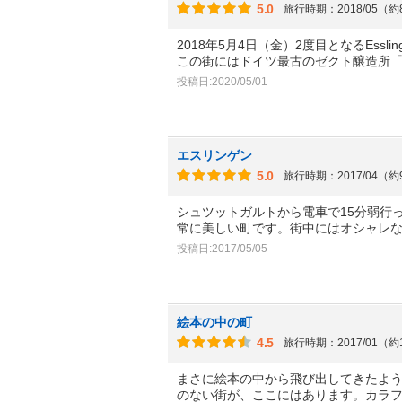
5.0
旅行時期：2018/05（
2018年5月4日（金）2度目となるEssli
この街にはドイツ最古のゼクト醸造所
投稿日:2020/05/01
エスリンゲン
5.0
旅行時期：2017/04（
シュツットガルトから電車で15分弱行
常に美しい町です。街中にはオシャレ
投稿日:2017/05/05
絵本の中の町
4.5
旅行時期：2017/01（約
まさに絵本の中から飛び出してきたよ
のない街が、ここにはあります。カラ