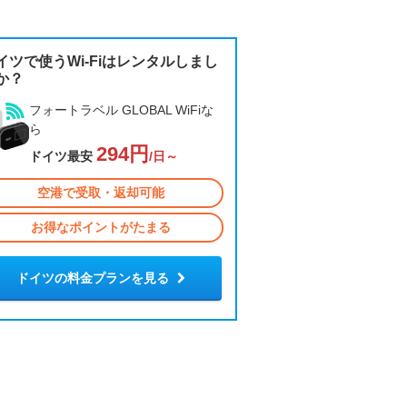
イツで使うWi-Fiはレンタルしまし
か？
フォートラベル GLOBAL WiFiな
ら
294円
ドイツ最安
/日～
空港で受取・返却可能
お得なポイントがたまる
ドイツの料金プランを見る