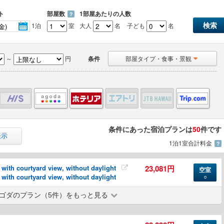
ト
部屋数
1部屋あたりの人数
？
1泊
室
大人
名
子ども
名
～
円
条件
部屋タイプ・食事・景観
条件にあった宿泊プランは
50
件です
表示
1泊1室合計料金
？
th courtyard view, without daylight
23,081円
空室
th courtyard view, without daylight
○
ゴダのプラン（5件）をもっと見る