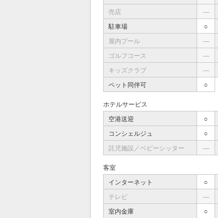
売店
―
駐車場
○
屋内プール
―
ゴルフコース
―
キッズクラブ
―
ペット同伴可
○
ホテルサービス
空港送迎
○
コンシェルジュ
○
託児施設／ベビーシッター
―
客室
インターネット
○
テレビ
―
室内金庫
○