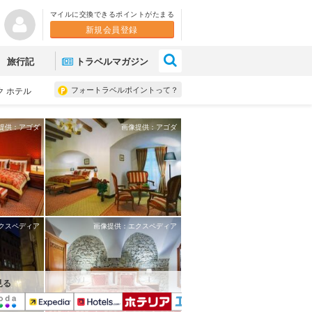
マイルに交換できるポイントがたまる
新規会員登録
×
旅行記
トラベルマガジン
フォートラベルポイントって？
ク ホテル
提供：アゴダ
画像提供：アゴダ
クスペディア
画像提供：エクスペディア
見る