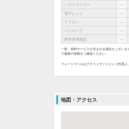
ヘアドライヤー
―
電子レンジ
―
アイロン
―
バスローブ
―
障害者用施設
―
一部、有料サービスが含まれる場合もございま
で最新の情報をご確認ください。
フォートラベルはクチコミサイトという性質上
地図・アクセス