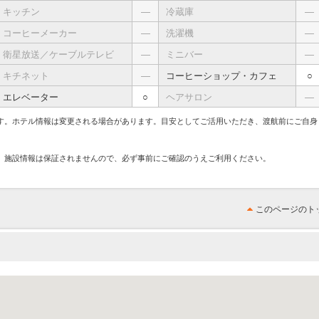
キッチン
―
冷蔵庫
―
コーヒーメーカー
―
洗濯機
―
衛星放送／ケーブルテレビ
―
ミニバー
―
キチネット
―
コーヒーショップ・カフェ
○
エレベーター
○
ヘアサロン
―
す。ホテル情報は変更される場合があります。目安としてご活用いただき、渡航前にご自身
、施設情報は保証されませんので、必ず事前にご確認のうえご利用ください。
このページのト