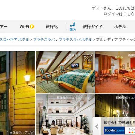
ゲストさん、こんにちは
ログインはこちら
アー
Wi-Fi
旅行記
旅行ガイド
ホテル
国内
スロバキア ホテル
>
ブラチスラバ
>
ブラチスラバ ホテル
>
アルカディア ブティッ
画像提供：アゴダ
画像
画像提供：エクスペディア
画像提供：エ
旅行会社で詳細を
画像提供：アゴダ