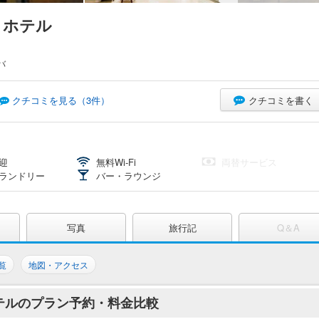
 ホテル
バ
クチコミを書く
クチコミを見る（
3
件）
迎
無料Wi-Fi
両替サービス
ランドリー
バー・ラウンジ
写真
旅行記
Q＆A
覧
地図・アクセス
ホテルのプラン予約・料金比較