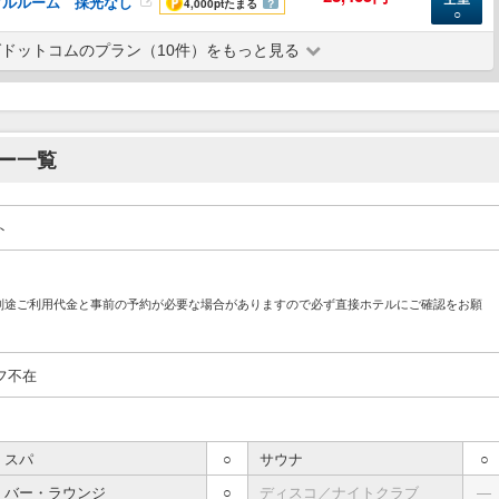
ブルルーム 採光なし
4,000pt
たまる
？
○
ドットコムのプラン（10件）をもっと見る
ー一覧
ト
別途ご利用代金と事前の予約が必要な場合がありますので必ず直接ホテルにご確認をお願
フ不在
スパ
○
サウナ
○
バー・ラウンジ
○
ディスコ／ナイトクラブ
―