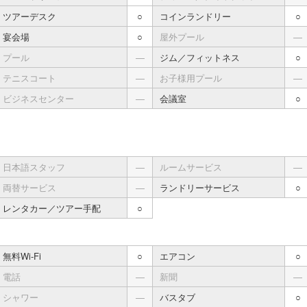
ツアーデスク
○
コインランドリー
○
宴会場
○
屋外プール
―
プール
―
ジム／フィットネス
○
テニスコート
―
お子様用プール
―
ビジネスセンター
―
会議室
○
日本語スタッフ
―
ルームサービス
―
両替サービス
―
ランドリーサービス
○
レンタカー／ツアー手配
○
無料Wi-Fi
○
エアコン
○
電話
―
新聞
―
シャワー
―
バスタブ
○