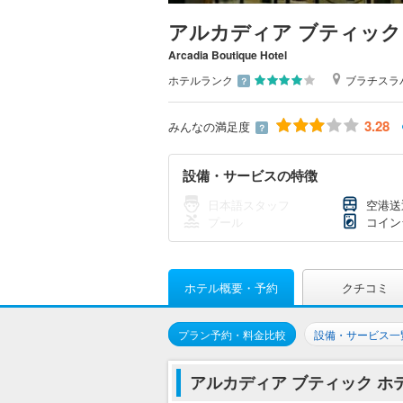
アルカディア ブティック
Arcadia Boutique Hotel
ホテルランク
ブラチスラ
？
3.28
みんなの満足度
？
設備・サービスの特徴
日本語スタッフ
空港送
プール
コイン
ホテル概要・予約
クチコミ
プラン予約・料金比較
設備・サービス一
アルカディア ブティック 