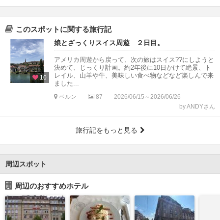
このスポットに関する旅行記
娘とざっくりスイス周遊 ２日目。
アメリカ周遊から戻って、次の旅はスイス??にしようと
決めて、じっくり計画。約2年後に10日かけて絶景、ト
レイル、山羊や牛、美味しい食べ物などなど楽しんで来
10
ました...
ベルン
87
2026/06/15～2026/06/26
by ANDYさん
旅行記をもっと見る
周辺スポット
周辺のおすすめホテル