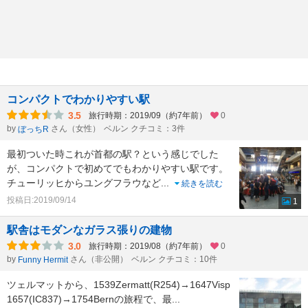
コンパクトでわかりやすい駅
3.5
旅行時期：2019/09（約7年前）
0
by
さん（女性）
ベルン クチコミ：3件
ぼっちR
最初ついた時これが首都の駅？という感じでした
が、コンパクトで初めてでもわかりやすい駅です。
チューリッヒからユングフラウなど
...
続きを読む
投稿日:2019/09/14
1
駅舎はモダンなガラス張りの建物
3.0
旅行時期：2019/08（約7年前）
0
by
さん（非公開）
ベルン クチコミ：10件
Funny Hermit
ツェルマットから、1539Zermatt(R254)→1647Visp
1657(IC837)→1754Bernの旅程で、最
...