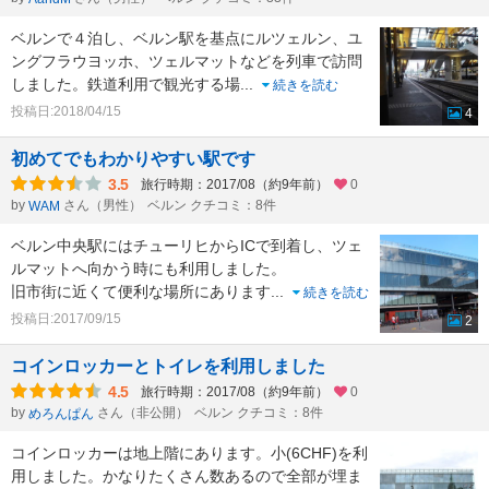
ベルンで４泊し、ベルン駅を基点にルツェルン、ユ
ングフラウヨッホ、ツェルマットなどを列車で訪問
しました。鉄道利用で観光する場
...
続きを読む
投稿日:2018/04/15
4
初めてでもわかりやすい駅です
3.5
旅行時期：2017/08（約9年前）
0
by
さん（男性）
ベルン クチコミ：8件
WAM
ベルン中央駅にはチューリヒからICで到着し、ツェ
ルマットへ向かう時にも利用しました。
旧市街に近くて便利な場所にあります
...
続きを読む
投稿日:2017/09/15
2
コインロッカーとトイレを利用しました
4.5
旅行時期：2017/08（約9年前）
0
by
さん（非公開）
ベルン クチコミ：8件
めろんぱん
コインロッカーは地上階にあります。小(6CHF)を利
用しました。かなりたくさん数あるので全部が埋ま