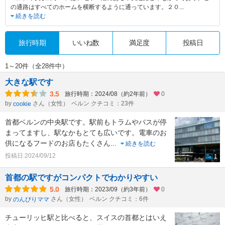
の通路はすべてのホームを横断するように通っています。２０
...
続きを読む
旅行時期
いいね数
満足度
投稿日
1～20件（全28件中）
大きな駅です
3.5
旅行時期：2024/08（約2年前）
0
by
さん（女性）
ベルン クチコミ：23件
cookie
首都ベルンの中央駅です。駅前もトラムやバスが停
まってますし、駅なかもとても広いです。電車のお
供になるフードのお店もたくさん
...
続きを読む
投稿日:2024/09/12
1
首都の駅ですがコンパクトでわかりやすい
5.0
旅行時期：2023/09（約3年前）
0
by
さん（女性）
ベルン クチコミ：6件
のんびりママ
チューリッヒ駅と比べると、スイスの首都とはいえ