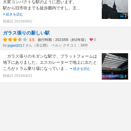
大変コンパクトな駅のように思います。
駅から旧市街までも徒歩圏内ですし、主
...
続きを読む
1
投稿日:2023/09/02
ガラス張りの新しい駅
3.5
旅行時期：2023/06（約3年前）
0
by
さん（非公開）
ベルン クチコミ：38件
piglet2017
ガラス張りのモダンな駅で、プラットフォームは
地下にありました。エスカレーターで地上に出たと
ころがトラム乗り場になっていま
...
続きを読む
投稿日:2024/04/21
2