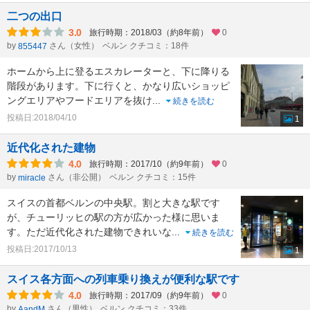
二つの出口
3.0
旅行時期：2018/03（約8年前）
0
by
さん（女性）
ベルン クチコミ：18件
855447
ホームから上に登るエスカレーターと、下に降りる
階段があります。下に行くと、かなり広いショッピ
ングエリアやフードエリアを抜け
...
続きを読む
投稿日:2018/04/10
1
近代化された建物
4.0
旅行時期：2017/10（約9年前）
0
by
さん（非公開）
ベルン クチコミ：15件
miracle
スイスの首都ベルンの中央駅。割と大きな駅です
が、チューリッヒの駅の方が広かった様に思いま
す。ただ近代化された建物できれいな
...
続きを読む
投稿日:2017/10/13
1
スイス各方面への列車乗り換えが便利な駅です
4.0
旅行時期：2017/09（約9年前）
0
by
さん（男性）
ベルン クチコミ：33件
AandM