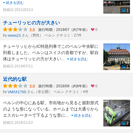
続きを読む
投稿日:2021/03/13
1
チューリッヒの方が大きい
3.0
旅行時期：2019/07（約7年前）
0
by
さん（男性）
ベルン クチコミ：27件
mmm23
チューリッヒからIC特急列車でこのベルン中央駅に
到着しました。ベルンはスイスの首都ですが、駅自
体はチューリッヒの方が大きい
...
続きを読む
投稿日:2019/07/11
1
近代的な駅
3.0
旅行時期：2018/09（約8年前）
0
by
さん（非公開）
ベルン クチコミ：4件
VMAX1700
ベルンの中心にある駅。市街地から見ると掘割形式
のような形になっている。ホームまでは大通りから
エスカレーターで下るような形に
...
続きを読む
投稿日:2018/11/22
2