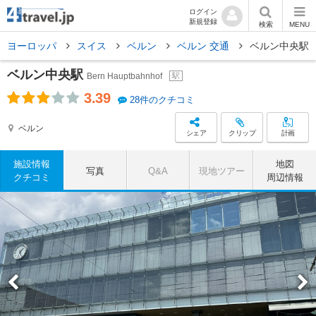
ログイン
新規登録
検索
MENU
ヨーロッパ
スイス
ベルン
ベルン 交通
ベルン中央駅
ベルン中央駅
Bern Hauptbahnhof
駅
3.39
28件のクチコミ
ベルン
シェア
クリップ
計画
施設情報
地図
写真
Q&A
現地ツアー
クチコミ
周辺情報