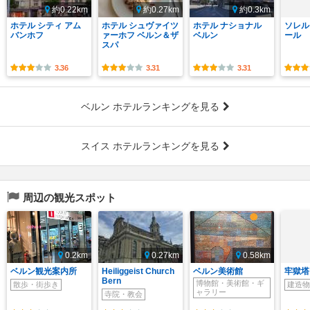
約0.22km
約0.27km
約0.3km
ホテル シティ アム
ホテル シュヴァイツ
ホテル ナショナル
ソレル
バンホフ
ァーホフ ベルン＆ザ
ベルン
ール
スパ
3.36
3.31
3.31
ベルン ホテルランキングを見る
スイス ホテルランキングを見る
周辺の観光スポット
0.2km
0.27km
0.58km
ベルン観光案内所
Heiliggeist Church
ベルン美術館
牢獄塔
Bern
博物館・美術館・ギ
散歩・街歩き
建造物
ャラリー
寺院・教会