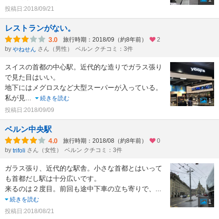
投稿日:2018/09/21
レストランがない。
3.0
旅行時期：2018/09（約8年前）
2
by
さん（男性）
ベルン クチコミ：3件
やねせん
スイスの首都の中心駅。近代的な造りでガラス張り
で見た目はいい。
地下にはメグロスなど大型スーパーが入っている。
私が見
...
続きを読む
1
投稿日:2018/09/09
ベルン中央駅
4.0
旅行時期：2018/08（約8年前）
0
by
さん（女性）
ベルン クチコミ：3件
trifoli
ガラス張り、近代的な駅舎。小さな首都とはいって
も首都だし駅は十分広いです。
来るのは２度目。前回も途中下車の立ち寄りで、
...
続きを読む
1
投稿日:2018/08/21