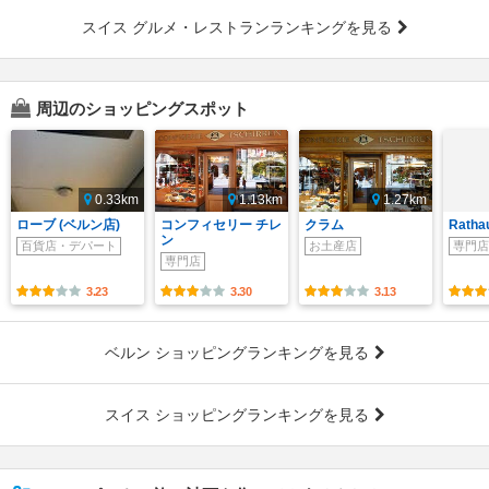
スイス グルメ・レストランランキングを見る
周辺のショッピングスポット
0.33km
1.13km
1.27km
ローブ (ベルン店)
コンフィセリー チレ
クラム
Ratha
ン
百貨店・デパート
お土産店
専門店
専門店
3.23
3.30
3.13
ベルン ショッピングランキングを見る
スイス ショッピングランキングを見る