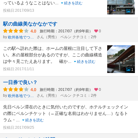
っているようなことはない
...
続きを読む
投稿日:2017/09/13
1
駅の曲線美なかなかです
4.0
旅行時期：2017/07（約9年前）
0
by
さん（男性）
ベルン クチコミ：2件
欧州各地でつぶやく
この駅へ訪れた際は、ホームの屋根に注目して下さ
い。木の屋根部分があるのですが、ここの曲線構造
は中々見ごたえあります。 確か
...
続きを読む
投稿日:2017/11/11
1
一日券で良い？
4.0
旅行時期：2017/07（約9年前）
0
by
さん（男性）
ベルン クチコミ：2件
欧州各地でつぶやく
先日ベルン滞在のときに気付いたのですが、ホテルチェックイン
の際にベルンチケット（←正確な名前はわかりません…）なるト
ラム・
...
続きを読む
投稿日:2017/09/25