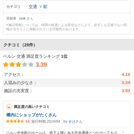
交通
駅
カテゴリ
登録者
ryok
さん
※施設情報については、時間の経過による変化などにより、必ずしも正確でない情
報が当サイトに掲載されている可能性があります。
クチコミ
（28件）
ベルン 交通 満足度ランキング
1位
3.39
アクセス：
4.10
人混みの少なさ：
3.34
施設の充実度：
3.93
満足度の高いクチコミ
構内にショップがたくさん
旅行時期 2024/04
by
さん
すけ
4.5
ベルン中央駅のホームは、地下１階にある中央通路とつながっており、こ