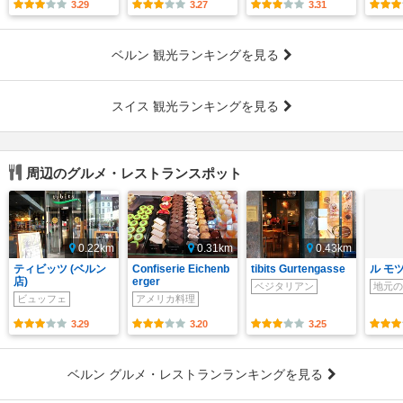
3.29
3.27
3.31
ベルン 観光ランキングを見る
スイス 観光ランキングを見る
周辺のグルメ・レストランスポット
0.22km
0.31km
0.43km
ティビッツ (ベルン
Confiserie Eichenb
tibits Gurtengasse
ル モ
店)
erger
ベジタリアン
地元の
ビュッフェ
アメリカ料理
3.29
3.20
3.25
ベルン グルメ・レストランランキングを見る