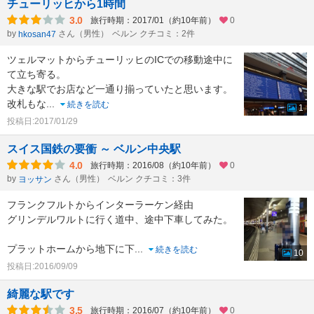
チューリッヒから1時間
3.0
旅行時期：2017/01（約10年前）
0
by
さん（男性）
ベルン クチコミ：2件
hkosan47
ツェルマットからチューリッヒのICでの移動途中に
て立ち寄る。
大きな駅でお店など一通り揃っていたと思います。
改札もな
...
続きを読む
1
投稿日:2017/01/29
スイス国鉄の要衝 ～ ベルン中央駅
4.0
旅行時期：2016/08（約10年前）
0
by
さん（男性）
ベルン クチコミ：3件
ヨッサン
フランクフルトからインターラーケン経由
グリンデルワルトに行く道中、途中下車してみた。
プラットホームから地下に下
...
続きを読む
10
投稿日:2016/09/09
綺麗な駅です
3.5
旅行時期：2016/07（約10年前）
0