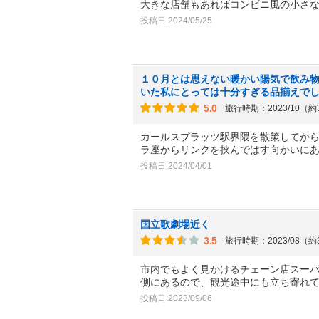
大きな店舗もあればコンビニ風の小さ
投稿日:2024/05/25
１０月とは思えない暖かい陽気で飲み
いた私にとっては十分すぎる品揃えで
5.0
旅行時期：2023/10（
カールスプラッツ駅界隈を散策してか
ラ座からリンクを挟んではす向かいに
投稿日:2024/04/01
国立歌劇場近く
3.5
旅行時期：2023/08（
市内でもよく見かけるチェーン店スー
側にあるので、観光途中にも立ち寄れ
投稿日:2023/09/06