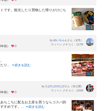
ットです。観光したり買物した帰りがけにち
1
by
さん（女性）
めいちゃん
ウィーン クチコミ：117件
約8年前）
0
。
だ。
いたり
...
続きを読む
2
by
さん（非公開）
たびたびのたび
ウィーン クチコミ：120件
約8年前）
0
、あちこちに配るお土産を買うならコスパ的
おすすめです。
...
続きを読む