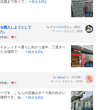
な店舗まで色々で
...
続きを読む
1
物を購入しようとして
by
さん（男性）
ナツメロ大王
した。
ウィーン クチコミ：95件
約3年前）
0
らケルントナー通りに向かう途中、丁度オペ
あたる場所で、
...
続きを読む
1
by
さん（非公開）
Sahra
ウィーン クチコミ：137件
約3年前）
0
パーです。こちらの店舗はオペラ座の向かい
て便利です。あ
...
続きを読む