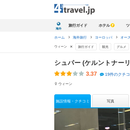
旅行ガイド
ホテル
ツ
海外
ホーム
海外旅行
ヨーロッパ
オー
×
ウィーン
旅行ガイド
観光
グルメ
シュパー (ケルントナー
3.37
19件のクチ
ウィーン
施設情報
クチコミ
写真