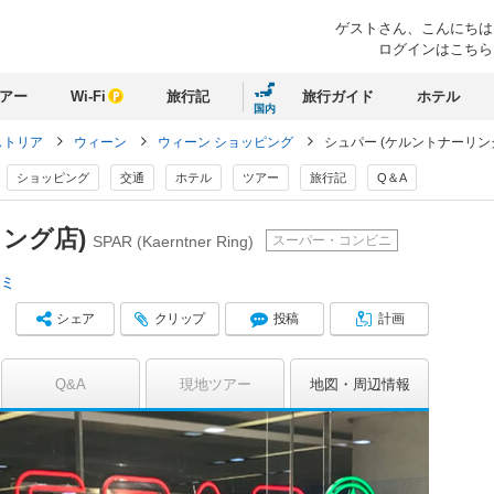
ゲストさん、
こんにちは
ログインはこちら
アー
Wi-Fi
旅行記
旅行ガイド
ホテル
国内
ストリア
ウィーン
ウィーン ショッピング
シュパー (ケルントナーリン
ショッピング
交通
ホテル
ツアー
旅行記
Q＆A
リング店)
スーパー・コンビニ
SPAR (Kaerntner Ring)
コミ
シェア
クリップ
投稿
計画
Q&A
現地ツアー
地図
周辺情報