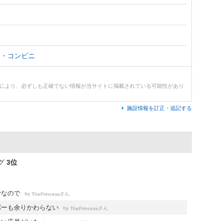
ー・コンビニ
どにより、必ずしも正確でない情報が当サイトに掲載されている可能性があり
施設情報を訂正・追記する
グ
3位
でなので
by
さん
ThePrincess
パーも余りかわらない
by
さん
ThePrincess