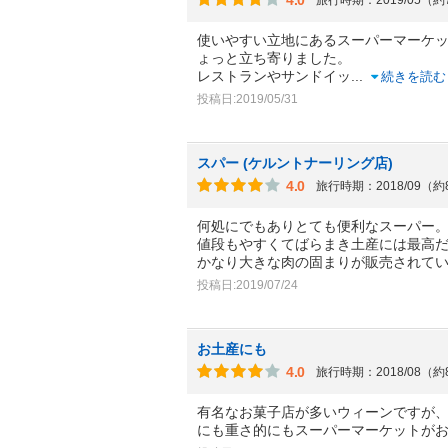
使いやすい立地にあるスーパーマーケ
ょっと立ち寄りました。
レストランやサンドイッ
...
続きを読む
投稿日:2019/05/31
スパー (ケルントナーリング店)
4.0
旅行時期：2018/09（
何処にでもありとても便利なスーパー
値段もやすくてばらまき土産には最高
かなり大きな肉の固まりが販売されて
投稿日:2019/07/24
お土産にも
4.0
旅行時期：2018/08（
有名なお菓子店が多いウィーンですが
にも重さ的にもスーパーマーケットが