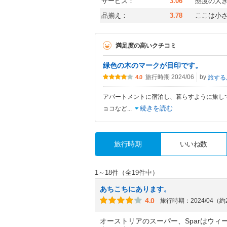
サービス：
3.06
態度の大
品揃え：
3.78
ここは小さ
満足度の高いクチコミ
緑色の木のマークが目印です。
旅行時期 2024/06
by
旅する
4.0
アパートメントに宿泊し、暮らすように旅して
続きを読む
ョコなど
...
旅行時期
いいね数
1～18件（全19件中）
あちこちにあります。
4.0
旅行時期：2024/04（
オーストリアのスーパー、Sparはウ