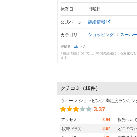
日曜日
休業日
詳細情報
公式ページ
ショッピング
スーパ
カテゴリ
登録者
wiz
さん
※施設情報については、時間の経過による変化な
ます。
クチコミ
（19件）
ウィーン ショッピング 満足度ランキン
3.37
アクセス：
3.94
観光つい
お買い得度：
3.67
どこのス