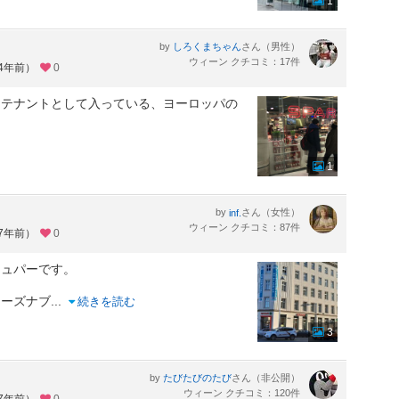
1
by
さん（男性）
しろくまちゃん
ウィーン クチコミ：17件
約4年前）
0
もテナントとして入っている、ヨーロッパの
1
by
さん（女性）
inf.
ウィーン クチコミ：87件
約7年前）
0
シュパーです。
リーズナブ
...
続きを読む
3
by
さん（非公開）
たびたびのたび
ウィーン クチコミ：120件
約7年前）
0