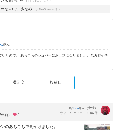
きい店員がいた
by
さん
ThePrincess
めな ので、少なめ
by
さん
ThePrincess
さん
ん
いたので、 あちこちのシュパーにお世話になりました。 飲み物やチ
満足度
投稿日
by
さん（女性）
Emi
ウィーン クチコミ：107件
約2年前）
2
ィーンのあちこちで見かけました。