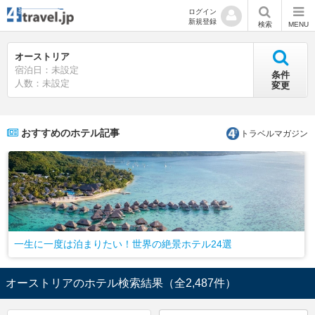
ログイン
新規登録
検索
MENU
オーストリア
宿泊日：未設定
条件
人数：未設定
変更
おすすめのホテル記事
トラベルマガジン
一生に一度は泊まりたい！世界の絶景ホテル24選
オーストリアのホテル検索結果
（全2,487件）