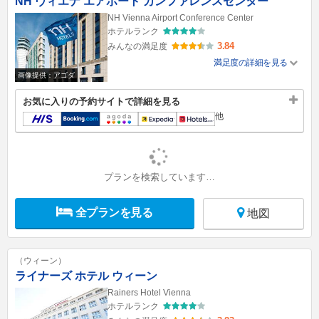
NH ヴィエナ エアポート カンファレンスセンター
NH Vienna Airport Conference Center
ホテルランク
3.84
みんなの満足度
満足度の詳細を見る
画像提供：アゴダ
お気に入りの予約サイトで詳細を見る
他
プランを検索しています…
全プランを見る
地図
（ウィーン）
ライナーズ ホテル ウィーン
Rainers Hotel Vienna
ホテルランク