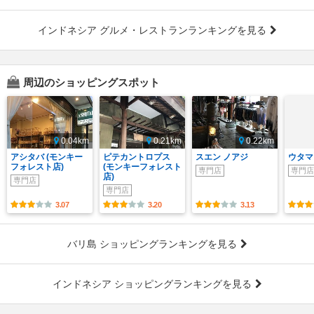
インドネシア グルメ・レストランランキングを見る
周辺のショッピングスポット
0.04km
0.21km
0.22km
アシタバ (モンキー
ピテカントロプス
スエン ノアジ
ウタマ
フォレスト店)
(モンキーフォレスト
専門店
専門店
店)
専門店
専門店
3.07
3.20
3.13
バリ島 ショッピングランキングを見る
インドネシア ショッピングランキングを見る