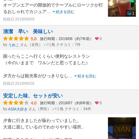
オープンエアーの開放的でテーブルにローソクが灯
るおしゃれでカジュア
...
続きを読む
1
投稿日:2019/08/09
清潔 早い 美味しい
5.0
旅行時期：2019/06（約7年前）
0
by
さん（女性）
バリ島 クチコミ：7件
うめこ
困ったらここへ行くくらい便利なレストラン
（今のいままで ワルンだと思ってました）
夕方からは観光客がひっきりなし
...
続きを読む
投稿日:2019/06/26
安定した味、セットが安い
4.0
旅行時期：2018/07（約8年前）
0
by
さん（男性）
バリ島 クチコミ：34件
ASIA大好き
夕食に行きましたが賑わっていました。
大道に面しているのでわかりやすい場所。