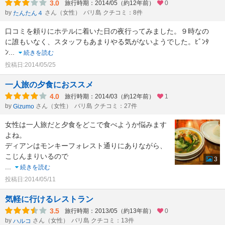
3.0
旅行時期：2014/05（約12年前）
0
by
さん（女性）
バリ島 クチコミ：8件
たんたん４
口コミを頼りにホテルに着いた日の夜行ってみました。９時なの
に誰もいなく、スタッフもあまりやる気がないようでした。ﾋﾞﾝﾀ
ﾝ
...
続きを読む
投稿日:2014/05/25
一人旅の夕食におススメ
4.0
旅行時期：2014/03（約12年前）
1
by
さん（女性）
バリ島 クチコミ：27件
Gizumo
女性は一人旅だと夕食をどこで食べようか悩みます
よね。
ディアンはモンキーフォレスト通りにありながら、
こじんまりいるので
3
...
続きを読む
投稿日:2014/05/11
気軽に行けるレストラン
3.5
旅行時期：2013/05（約13年前）
0
by
さん（女性）
バリ島 クチコミ：13件
ハルコ