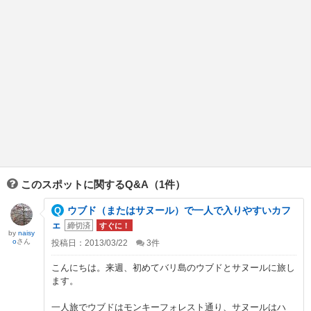
このスポットに関するQ&A（1件）
ウブド（またはサヌール）で一人で入りやすいカフ
ェ
締切済
すぐに！
by
naisy
o
さん
投稿日：2013/03/22
3
件
こんにちは。来週、初めてバリ島のウブドとサヌールに旅し
ます。
一人旅でウブドはモンキーフォレスト通り、サヌールはハ