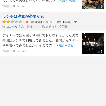
で、とても美味しいです。今回はシ
...
続きを読む
投稿日:2017/08/28
1
ランチは注意が必要かも
2.0
旅行時期：2015/12（約11年前）
0
by
さん（男性）
バリ島 クチコミ：202件
ココペリ
ディナーでは何回か利用しており味もよかったので
今回はランチで利用してみました。昼間からステー
キを食べてみましたが、今までの
...
続きを読む
投稿日:2015/12/27
1