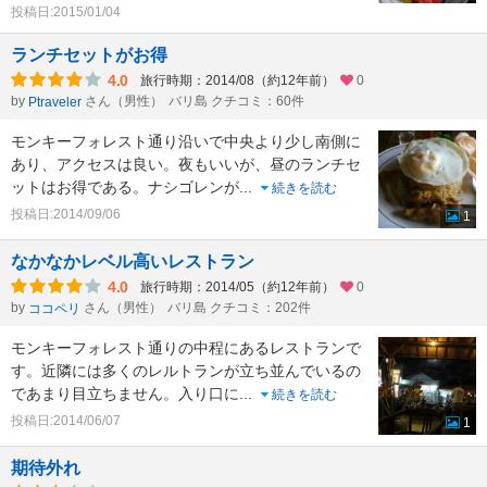
投稿日:2015/01/04
ランチセットがお得
4.0
旅行時期：2014/08（約12年前）
0
by
さん（男性）
バリ島 クチコミ：60件
Ptraveler
モンキーフォレスト通り沿いで中央より少し南側に
あり、アクセスは良い。夜もいいが、昼のランチセ
ットはお得である。ナシゴレンが
...
続きを読む
投稿日:2014/09/06
1
なかなかレベル高いレストラン
4.0
旅行時期：2014/05（約12年前）
0
by
さん（男性）
バリ島 クチコミ：202件
ココペリ
モンキーフォレスト通りの中程にあるレストランで
す。近隣には多くのレルトランが立ち並んでいるの
であまり目立ちません。入り口に
...
続きを読む
投稿日:2014/06/07
1
期待外れ