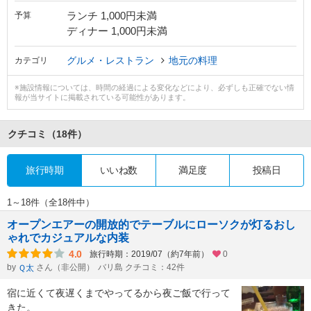
ランチ 1,000円未満
予算
ディナー 1,000円未満
グルメ・レストラン
地元の料理
カテゴリ
※施設情報については、時間の経過による変化などにより、必ずしも正確でない情
報が当サイトに掲載されている可能性があります。
クチコミ
（18件）
旅行時期
いいね数
満足度
投稿日
1～18件（全18件中）
オープンエアーの開放的でテーブルにローソクが灯るおし
ゃれでカジュアルな内装
4.0
旅行時期：2019/07（約7年前）
0
by
さん（非公開）
バリ島 クチコミ：42件
Ｑ太
宿に近くて夜遅くまでやってるから夜ご飯で行って
きた。