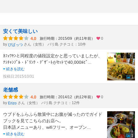
安くて美味しい
4.0
旅行時期：2015/09（約11年前）
0
by
さん（女性）
バリ島 クチコミ：10件
ぴぱっつ
ｶﾌｪﾜﾔﾝと同程度の値段設定かと思っていましたが、
ﾅｼﾁｬﾝﾌﾟﾙ・ﾄﾞﾘﾝｸ・ﾃﾞｻﾞｰﾄがｾｯﾄで40,000ﾙﾋﾟ
...
続きを読む
投稿日:2015/10/31
1
老舗感
4.0
旅行時期：2014/12（約12年前）
0
by
さん（女性）
バリ島 クチコミ：12件
Erizo
ウブドをふらふら散策中にお腹が減ったのでガイド
ブックを見てこちらのお店へ。
日本語メニューあり、wifiフリー、オープン
...
続きを読む
1