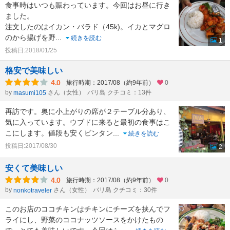
食事時はいつも賑わっています。今回はお昼に行き
ました。
注文したのはイカン・バラド（45k)。イカとマグロ
のから揚げを野
...
続きを読む
1
投稿日:2018/01/25
格安で美味しい
4.0
旅行時期：2017/08（約9年前）
0
by
さん（女性）
バリ島 クチコミ：13件
masumi105
再訪です。奥に小上がりの席が２テーブル分あり、
気に入っています。ウブドに来ると最初の食事はこ
こにします。値段も安くビンタン
...
続きを読む
投稿日:2017/08/30
2
安くて美味しい
4.0
旅行時期：2017/08（約9年前）
0
by
さん（女性）
バリ島 クチコミ：30件
nonkotraveler
このお店のココチキンはチキンにチーズを挟んでフ
ライにし、野菜のココナッツソースをかけたもの