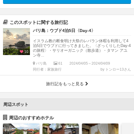
このスポットに関する旅行記
バリ島：ウブド4泊5日〈Day-4〉
イスラム教の断食明け大祭のレバラン休暇を利用して4
泊5日でウブドに行ってきました。〈ざっくりしたDay-4
の旅程〉・サリオーガニック（散歩道）・タマン アユ
10
ン寺...
バリ島
61
2024/04/05～2024/04/09
同行者：家族旅行
by トンロー13さん
旅行記をもっと見る
周辺スポット
周辺のおすすめホテル