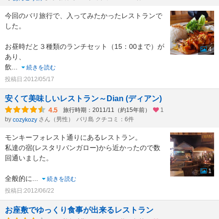
今回のバリ旅行で、入ってみたかったレストランで
した。
お昼時だと３種類のランチセット（15：00まで）が
4
あり、
飲
...
続きを読む
投稿日:2012/05/17
安くて美味しいレストラン～Dian (ディアン)
4.5
旅行時期：2011/11（約15年前）
1
by
さん（男性）
バリ島 クチコミ：6件
cozykozy
モンキーフォレスト通りにあるレストラン。
私達の宿(レスタリバンガロー)から近かったので数
回通いました。
1
全般的に
...
続きを読む
投稿日:2012/06/22
お座敷でゆっくり食事が出来るレストラン