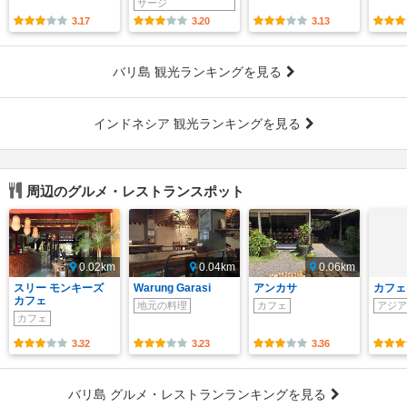
サージ
3.17
3.20
3.13
バリ島 観光ランキングを見る
インドネシア 観光ランキングを見る
周辺のグルメ・レストランスポット
0.02km
0.04km
0.06km
スリー モンキーズ
Warung Garasi
アンカサ
カフェ
カフェ
地元の料理
カフェ
アジア
カフェ
3.32
3.23
3.36
バリ島 グルメ・レストランランキングを見る