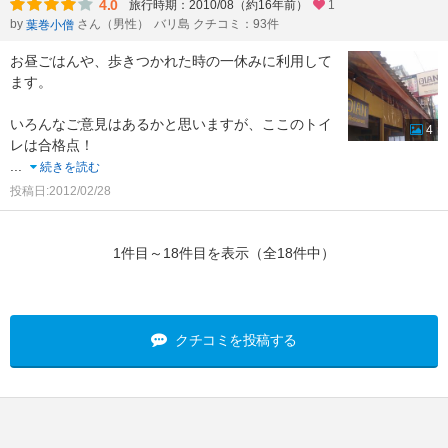
4.0
旅行時期：2010/08（約16年前）
1
by
さん（男性）
バリ島 クチコミ：93件
葉巻小僧
お昼ごはんや、歩きつかれた時の一休みに利用して
ます。
いろんなご意見はあるかと思いますが、ここのトイ
4
レは合格点！
...
続きを読む
投稿日:2012/02/28
1件目～18件目を表示（全18件中）
クチコミを投稿する