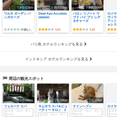
約0.02km
約0.03km
約0.04km
ワルサ ガーデン バ
Dewi Ayu Accomm
バロン リゾート ウ
ロイヤ
ンガローズ
odation
ブド バイ プリ シグ
ヴィラ
ネチャーズ
アット
ォレス
評価なし
3.24
3.29
バリ島 ホテルランキングを見る
インドネシア ホテルランキングを見る
周辺の観光スポット
0.08km
0.09km
0.12km
フェローナ スパ
サムサラ スパ＆ビュ
ナインヘブン
ロイヤ
ーティー サロン 2
エステ・スパ・マッ
エステ・スパ・マッ
エステ
サージ
サージ
サージ
エステ・スパ・マッ