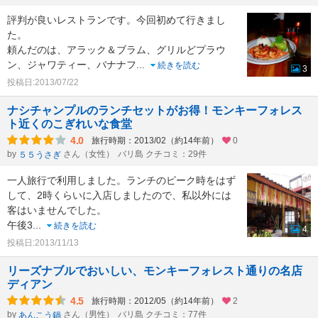
評判が良いレストランです。今回初めて行きまし
た。
頼んだのは、アラック＆ブラム、グリルどプラウ
ン、ジャワティー、バナナフ
...
続きを読む
3
投稿日:2013/07/22
ナシチャンプルのランチセットがお得！モンキーフォレス
ト近くのこぎれいな食堂
4.0
旅行時期：2013/02（約14年前）
0
by
さん（女性）
バリ島 クチコミ：29件
５５うさぎ
一人旅行で利用しました。ランチのピーク時をはず
して、2時くらいに入店しましたので、私以外には
客はいませんでした。
午後3
...
続きを読む
4
投稿日:2013/11/13
リーズナブルでおいしい、モンキーフォレスト通りの名店
ディアン
4.5
旅行時期：2012/05（約14年前）
2
by
さん（男性）
バリ島 クチコミ：77件
あんこう鍋