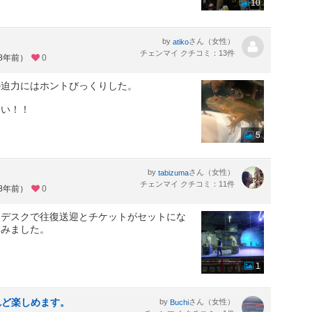
10
by
さん（女性）
atiko
チェンマイ クチコミ：13件
約8年前）
0
の迫力にはホントびっくりした。
きい！！
5
by
さん（女性）
tabizuma
チェンマイ クチコミ：11件
約8年前）
0
ーデスクで往復送迎とチケットがセットにな
込みました。
1
けれど楽しめます。
by
さん（女性）
Buchi