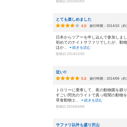
投稿日:2015/02/03
とても楽しめました
4.0
旅行時期：2014/10（約
日本からツアーを申し込んで参加しま
初めてのナイトサファリでしたが、動
ほか
...
続きを読む
投稿日:2014/12/20
近い!!
5.0
旅行時期：2014/09（約
トロリーに乗車して、夜の動物園を廻
すごい閃光のライトで真っ暗闇の動物
草食動物エ
...
続きを読む
投稿日:2016/04/09
サファリ以外も盛り沢山