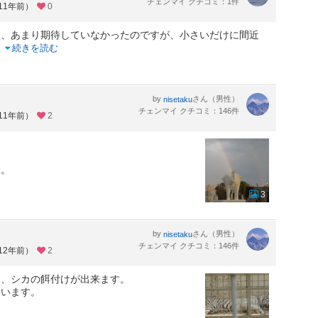
チェンマイ クチコミ：1件
11年前）
0
し、あまり期待していなかったのですが、小さいだけに間近
..
続きを読む
by
さん（男性）
nisetaku
チェンマイ クチコミ：146件
11年前）
2
ん。
3
by
さん（男性）
nisetaku
チェンマイ クチコミ：146件
12年前）
2
け、シカの餌付けが出来ます。
もいます。