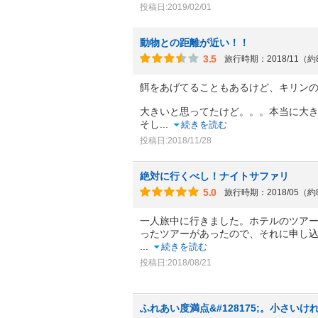
投稿日:2019/02/01
動物との距離が近い！！
3.5
旅行時期：2018/11（
餌をあげてることもあるけど、キリン
大きいと思ってたけど。。。本当に大
そし
...
続きを読む
投稿日:2018/11/28
絶対に行くべし！ナイトサファリ
5.0
旅行時期：2018/05（
一人旅中に行きました。ホテルのツア
ったツアーがあったので、それに申し
...
続きを読む
投稿日:2018/08/21
ふれあい度満点&#128175;。小さい