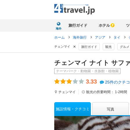
旅行ガイド
ホテル
ツ
海外
ホーム
海外旅行
アジア
タイ
×
チェンマイ
旅行ガイド
観光
グルメ
チェンマイ ナイト サフ
テーマパーク・動物園・水族館・植物園
3.33
25件のクチ
チェンマイ
観光の所要時間：
1-2時間
施設情報
クチコミ
写真