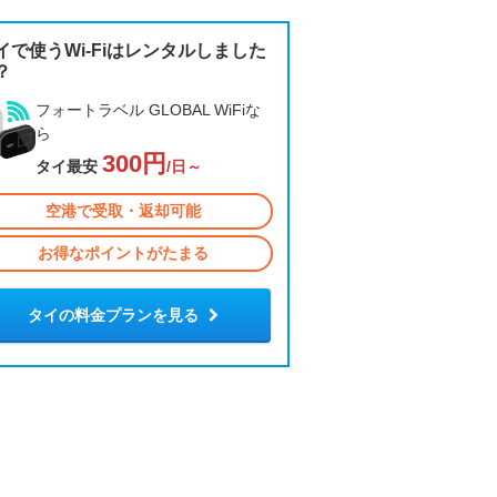
イで使うWi-Fiはレンタルしました
？
フォートラベル GLOBAL WiFiな
ら
300円
タイ最安
/日～
空港で受取・返却可能
お得なポイントがたまる
タイの料金プランを見る