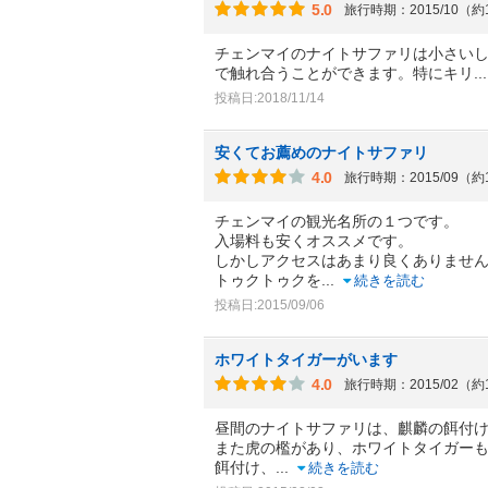
5.0
旅行時期：2015/10（約
チェンマイのナイトサファリは小さい
で触れ合うことができます。特にキリ
.
投稿日:2018/11/14
安くてお薦めのナイトサファリ
4.0
旅行時期：2015/09（約
チェンマイの観光名所の１つです。
入場料も安くオススメです。
しかしアクセスはあまり良くありませ
トゥクトゥクを
...
続きを読む
投稿日:2015/09/06
ホワイトタイガーがいます
4.0
旅行時期：2015/02（約
昼間のナイトサファリは、麒麟の餌付
また虎の檻があり、ホワイトタイガー
餌付け、
...
続きを読む