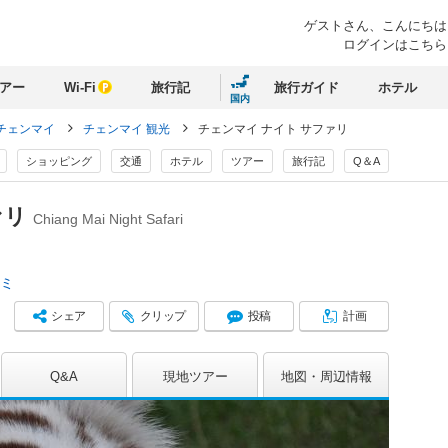
ゲストさん、
こんにちは
ログインはこちら
アー
Wi-Fi
旅行記
旅行ガイド
ホテル
国内
チェンマイ
チェンマイ 観光
チェンマイ ナイト サファリ
ショッピング
交通
ホテル
ツアー
旅行記
Q＆A
ァリ
Chiang Mai Night Safari
コミ
シェア
クリップ
投稿
計画
Q&A
現地ツアー
地図
周辺情報