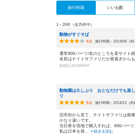
旅行時期
いいね数
1～20件（全25件中）
動物がすぐそば
4.0
旅行時期：2019/08（
通常800バーツ/名のところを某サイト経
名前はナイトサファリだが昼過ぎから
投稿日:2019/09/07
動物園は久しぶり おとなだけでも楽
リ
5.0
旅行時期：2018/12（
旧市街から見て、ナイトサファリは南
かなり遠いです。
当日券を現地で購入すれば、800バーツ
私は日本を発
...
続きを読む