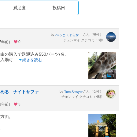
満足度
投稿日
by
さん（男性）
べっと（そらかぜパパ）
チェンマイ クチコミ：3件
約7年前）
0
由の購入で送迎込み550バーツ/名。
も入場可
...
続きを読む
1
しめる ナイトサファ
by
さん（女性）
Tom Sawyer
チェンマイ クチコミ：48件
約8年前）
3
東方面。
。