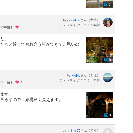
2
by
さん（女性）
pinokkon
チェンマイ クチコミ：44件
12年前）
1
した。
物たちと近くで触れ合う事ができて、思いの
3
by
さん（女性）
MoMo
チェンマイ クチコミ：31件
12年前）
2
ります。
を照らすので、結構良く見えます。
3
by
さん（男性）
まちゃ77