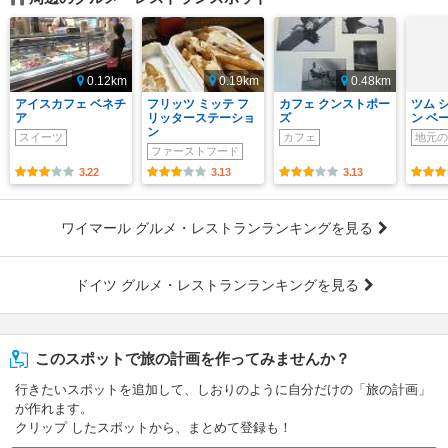
0.12km
0.19km
0.48km
アイスカフェ ベネチ
フリッツ ミッテ フ
カフェ クンストポー
ツム 
ア
リッターステーショ
ズ
ン ベ
ン
スイーツ
カフェ
地元の
ファーストフード
3.22
3.13
3.13
ワイマール グルメ・レストランランキングを見る
ドイツ グルメ・レストランランキングを見る
このスポットで旅の計画を作ってみませんか？
行きたいスポットを追加して、しおりのように自分だけの「旅の計画」
が作れます。
クリップ したスポットから、まとめて登録も！