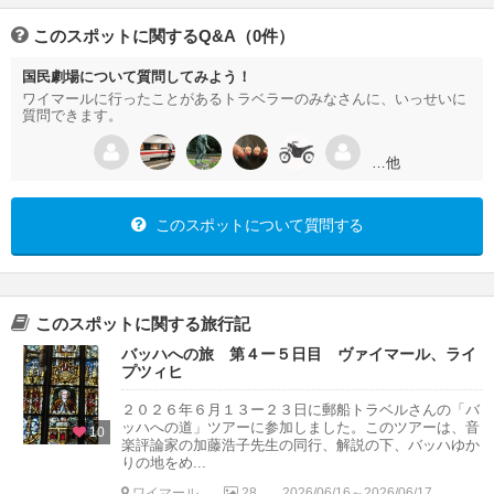
このスポットに関するQ&A（0件）
国民劇場について質問してみよう！
ワイマールに行ったことがあるトラベラーのみなさんに、いっせいに
質問できます。
…他
このスポットについて質問する
このスポットに関する旅行記
バッハへの旅 第４ー５日目 ヴァイマール、ライ
プツィヒ
２０２６年６月１３ー２３日に郵船トラベルさんの「バ
ッハへの道」ツアーに参加しました。このツアーは、音
10
楽評論家の加藤浩子先生の同行、解説の下、バッハゆか
りの地をめ...
ワイマール
28
2026/06/16～2026/06/17