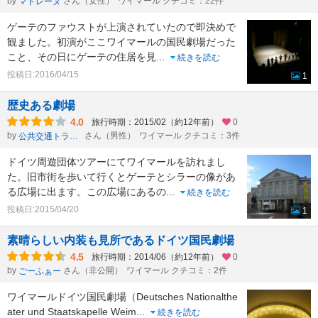
by
さん（女性）
ワイマール クチコミ：22件
マドレーヌ
ゲーテのファウストが上演されていたので即決めで
観ました。初演がここワイマールの国民劇場だった
こと、その日にゲーテの住居を見
...
続きを読む
投稿日:2016/04/15
1
歴史ある劇場
4.0
旅行時期：2015/02（約12年前）
0
by
さん（男性）
ワイマール クチコミ：3件
公共交通トラベラーken
ドイツ周遊団体ツアーにてワイマールを訪れまし
た。旧市街を歩いて行くとゲーテとシラーの像があ
る広場に出ます。この広場にあるの
...
続きを読む
投稿日:2015/04/20
1
素晴らしい内装も見所であるドイツ国民劇場
4.5
旅行時期：2014/06（約12年前）
0
by
さん（非公開）
ワイマール クチコミ：2件
ごーふぁー
ワイマールドイツ国民劇場（Deutsches Nationalthe
ater und Staatskapelle Weim
...
続きを読む