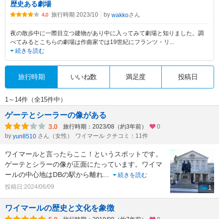
歴史ある劇場
旅行時期 2023/10
by
さん
wakko
4.0
夜の散歩中に一際目立つ建物があり中に入ってみて劇場と知りました。調
べてみるとこちらの劇場は作曲家では19世紀にフランツ・リ
...
続きを読む
旅行時期
いいね数
満足度
投稿日
1～14件（全15件中）
ゲーテとシーラーの像がある
3.0
旅行時期：2023/08（約3年前）
0
by
さん（女性）
ワイマール クチコミ：11件
yun8510
ワイマールと言ったらここ！というスポットです。
ゲーテとシラーの像が正面にたっています。ワイマ
ールの中心地はDBの駅から離れ
...
続きを読む
投稿日:2024/06/09
1
ワイマールの歴史と文化を象徴