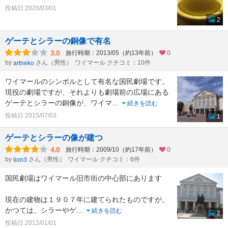
投稿日:2020/03/01
2
ゲーテとシラーの銅像で有名
3.0
旅行時期：2013/05（約13年前）
0
by
さん（男性）
ワイマール クチコミ：10件
artneko
ワイマールのシンボルとして有名な国民劇場です。
現役の劇場ですが、それよりも劇場前の広場にある
ゲーテとシラーの銅像が、ワイマ
...
続きを読む
投稿日:2015/07/03
1
ゲーテとシラーの像が建つ
4.0
旅行時期：2009/10（約17年前）
0
by
さん（男性）
ワイマール クチコミ：6件
lion3
国民劇場はワイマール旧市街の中心部にあります
現在の建物は１９０７年に建てられたものですが、
かつては、シラーやゲ
...
続きを読む
2
投稿日:2012/01/01