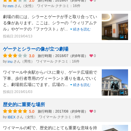
3.0
旅行時期：2018/07（約8年前）
0
by
さん（女性）
ワイマール クチコミ：16件
mm
劇場の前には、シラーとゲーテが手と取り合ってい
る像があります。ここは、シラーの『ウィリアムテ
ル』やゲーテの『ファウスト』が
...
続きを読む
投稿日:2019/04/13
1
ゲーテとシラーの像が立つ劇場
3.0
旅行時期：2018/07（約8年前）
0
by
さん（男性）
ワイマール クチコミ：16件
inu
ワイマール中央駅からバスに乗り、ゲーテ広場前で
下車、歩行者専用のヴィーラント通りを進んでいく
と、劇場前広場にでます。広場の
...
続きを読む
投稿日:2019/01/03
1
歴史的に重要な場所
5.0
旅行時期：2017/08（約9年前）
0
by
さん（女性）
ワイマール クチコミ：8件
IBEX
ワイマールの町で、歴史的にとても重要な意味を持