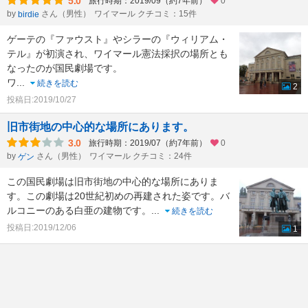
5.0
旅行時期：2019/09（約7年前）
0
by
さん（男性）
ワイマール クチコミ：15件
birdie
ゲーテの『ファウスト』やシラーの『ウィリアム・
テル』が初演され、ワイマール憲法採択の場所とも
なったのが国民劇場です。
ワ
...
続きを読む
2
投稿日:2019/10/27
旧市街地の中心的な場所にあります。
3.0
旅行時期：2019/07（約7年前）
0
by
さん（男性）
ワイマール クチコミ：24件
ゲン
この国民劇場は旧市街地の中心的な場所にありま
す。この劇場は20世紀初めの再建された姿です。バ
ルコニーのある白亜の建物です。
...
続きを読む
投稿日:2019/12/06
1