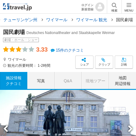
ログイン
新規登録
検索
MENU
テューリンゲン州
ワイマール
ワイマール 観光
国民劇場
国民劇場
Deutsches Nationaltheater and Staatskapelle Weimar
劇場・ホール・ショー
3.33
15件のクチコミ
ワイマール
シェア
クリップ
計画
観光の所要時間：
1-2時間
施設情報
地図
写真
Q&A
現地ツアー
クチコミ
周辺情報