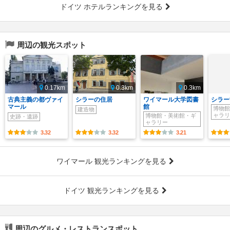
ドイツ ホテルランキングを見る
周辺の観光スポット
0.17km
0.3km
0.3km
古典主義の都ヴァイ
シラーの住居
ワイマール大学図書
シラー
マール
館
博物館
建造物
ャラリ
博物館・美術館・ギ
史跡・遺跡
ャラリー
3.32
3.32
3.21
ワイマール 観光ランキングを見る
ドイツ 観光ランキングを見る
周辺のグルメ・レストランスポット