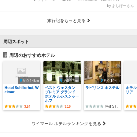
by よしぼーさん
旅行記をもっと見る
周辺スポット
周辺のおすすめホテル
約0.14km
約0.17km
約0.19km
Hotel Schillerhof, W
ベスト ウェスタン
ラビリンス ホステル
ホテル
eimar
プレミア グランド
リア
ホテル ルシスシャー
ホフ
3.24
3.15
評価なし
ワイマール ホテルランキングを見る