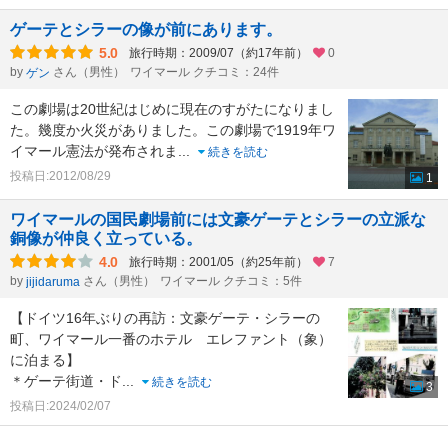
ゲーテとシラーの像が前にあります。
5.0
旅行時期：2009/07（約17年前）
0
by
さん（男性）
ワイマール クチコミ：24件
ゲン
この劇場は20世紀はじめに現在のすがたになりまし
た。幾度か火災がありました。この劇場で1919年ワ
イマール憲法が発布されま
...
続きを読む
投稿日:2012/08/29
1
ワイマールの国民劇場前には文豪ゲーテとシラーの立派な
銅像が仲良く立っている。
4.0
旅行時期：2001/05（約25年前）
7
by
さん（男性）
ワイマール クチコミ：5件
jijidaruma
【ドイツ16年ぶりの再訪：文豪ゲーテ・シラーの
町、ワイマール一番のホテル エレファント（象）
に泊まる】
＊ゲーテ街道・ド
...
続きを読む
3
投稿日:2024/02/07