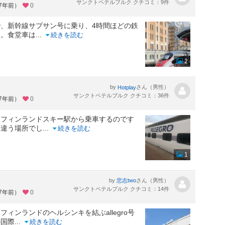
サンクトペテルブルク クチコミ：9件
約7年前）
0
、新幹線サプサン号に乗り、4時間ほどの鉄
た。食堂車は
...
続きを読む
2
by
さん（男性）
Hotplay
サンクトペテルブルク クチコミ：36件
約7年前）
0
。フィンランドスキー駅から乗車するのです
は違う場所でし
...
続きを読む
1
by
さん（男性）
悲志two
サンクトペテルブルク クチコミ：14件
約7年前）
0
ィンランドのヘルシンキを結ぶallegro号
の国際
...
続きを読む