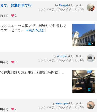
ロまで、普通列車で行
by
さん（女性）
Fluegel
サンクトペテルブルク クチコミ：4件
約8年前）
1
ァルスコエ・セロ駅まで、日帰りで往復しま
スコエ・セロで
...
続きを読む
2
by
さん（男性）
やねせん
サンクトペテルブルク クチコミ：9件
約9年前）
3
で弾丸日帰り旅行敢行（往復8時間強）。
3
by
さん（女性）
telescopio
サンクトペテルブルク クチコミ：3件
約9年前）
2