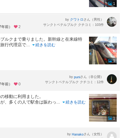
1
by
さん（男性）
クワトロ
サンクトペテルブルク クチコミ：103件
約7年前）
2
ルブルクまで乗りました。新幹線と在来線特
の旅行代理店で
...
続きを読む
1
by
さん（非公開）
puni
サンクトペテルブルク クチコミ：12件
約7年前）
0
での移動に利用ました。
たが、多くの人で駅舎は賑わっ
...
続きを読む
1
by
さん（女性）
Hanako