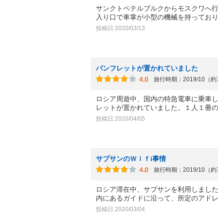
サンクトペテルブルクからモスクワへ
入り口で車掌が小型の機械を持ってお
投稿日:2020/03/13
パンフレットが置かれていました
4.0
旅行時期：2019/10（
ロシア周遊中、国内の特急電車に乗車
レットが置かれていました。１人１冊
投稿日:2020/04/05
サプサンのＷｉｆi事情
4.0
旅行時期：2019/10（
ロシア滞在中、サプサンを利用しまし
内にあるガイドに沿って、所定のアド
投稿日:2020/03/04