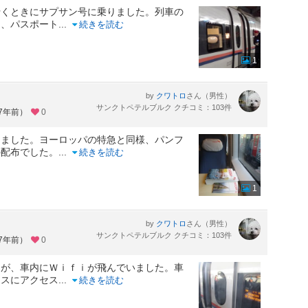
行くときにサプサン号に乗りました。列車の
り、パスポート
...
続きを読む
1
by
さん（男性）
クワトロ
サンクトペテルブルク クチコミ：103件
約7年前）
0
しました。ヨーロッパの特急と同様、パンフ
の配布でした。
...
続きを読む
1
by
さん（男性）
クワトロ
サンクトペテルブルク クチコミ：103件
約7年前）
0
たが、車内にＷｉｆｉが飛んでいました。車
レスにアクセス
...
続きを読む