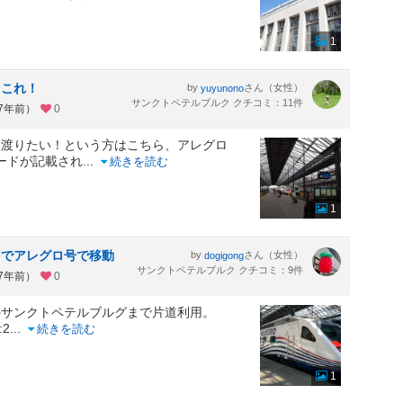
1
らこれ！
by
さん（女性）
yuyunono
サンクトペテルブルク クチコミ：11件
約7年前）
0
を渡りたい！という方はこちら、アレグロ
ードが記載され
...
続きを読む
1
までアレグロ号で移動
by
さん（女性）
dogigong
サンクトペテルブルク クチコミ：9件
約7年前）
0
のサンクトペテルブルグまで片道利用。
:2
...
続きを読む
1