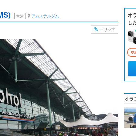
S)
オ
アムステルダム
空港
し
クリップ
空
オラ