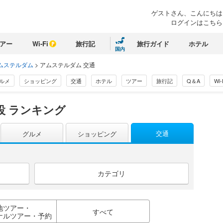
ゲストさん、こんにちは
ログインはこちら
アー
Wi-Fi
旅行記
旅行ガイド
ホテル
国内
ムステルダム
>
アムステルダム 交通
ルメ
ショッピング
交通
ホテル
ツアー
旅行記
Q＆A
Wi-
設 ランキング
交通
グルメ
ショッピング
カテゴリ
地ツアー・
すべて
ナルツアー・予約