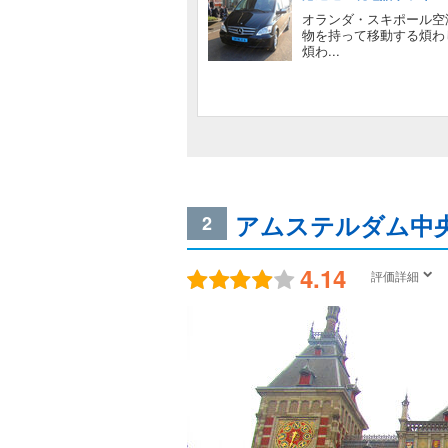
オランダ・スキポール空
物を持って移動する煩わ
煩わ...
アムステルダム中
2
4.14
評価詳細