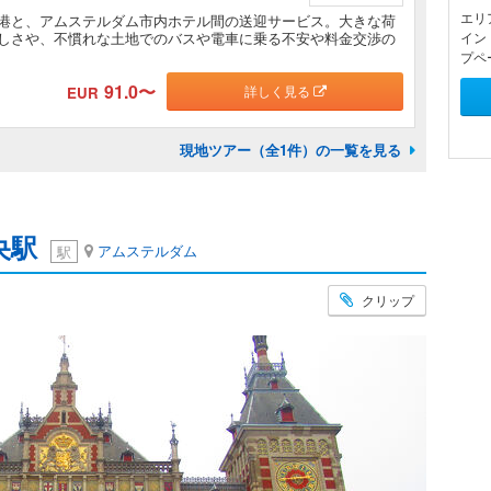
エリ
港と、アムステルダム市内ホテル間の送迎サービス。大きな荷
しさや、不慣れな土地でのバスや電車に乗る不安や料金交渉の
イン
プペ
91.0
〜
詳しく見る
EUR
現地ツアー（全1件）の一覧を見る
央駅
アムステルダム
駅
クリップ