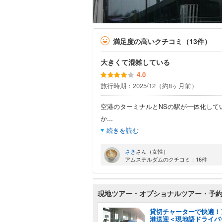
満足度の高いクチコミ（13件）
大きくて混雑している
4.0
旅行時期：2025/12（約8ヶ月前）
空港のターミナルとNSの駅が一体化して
か
...
続きを読む
さき
さん（女性）
アムステルダムのクチコミ：16件
現地ツアー・オプショナルツアー・予
貸切チャーターで快適！
港送迎＜現地語ドライバ