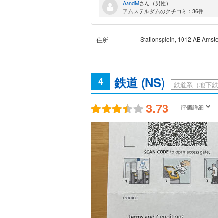
AandM
さん（男性）
アムステルダムのクチコミ：36件
Stationsplein, 1012 AB Amst
住所
鉄道 (NS)
4
鉄道系（地下鉄
3.73
評価詳細