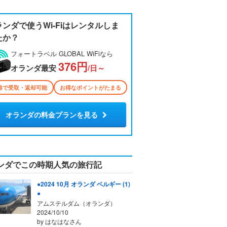
ランダで使うWi-Fiはレンタルしま
たか？
フォートラベル GLOBAL WiFiなら
376円
オランダ最安
/日～
港で受取・返却可能
お得なポイントがたまる
オランダの料金プランを見る
ンダでこの時期人気の旅行記
●2024 10月 オランダ ベルギー (1)
●
アムステルダム（オランダ）
2024/10/10
by はなはなさん