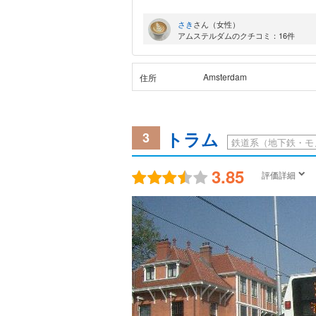
さき
さん（女性）
アムステルダムのクチコミ：16件
Amsterdam
住所
トラム
3
鉄道系（地下鉄・モ
3.85
評価詳細