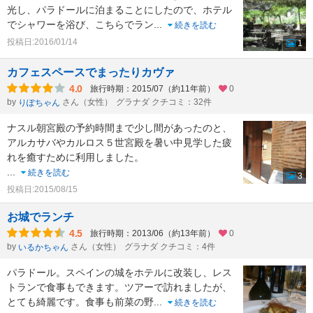
光し、パラドールに泊まることにしたので、ホテル
でシャワーを浴び、こちらでラン
...
続きを読む
投稿日:2016/01/14
1
カフェスペースでまったりカヴァ
4.0
旅行時期：2015/07（約11年前）
0
by
さん（女性）
グラナダ クチコミ：32件
りぽちゃん
ナスル朝宮殿の予約時間まで少し間があったのと、
アルカサバやカルロス５世宮殿を暑い中見学した疲
れを癒すために利用しました。
...
続きを読む
3
投稿日:2015/08/15
お城でランチ
4.5
旅行時期：2013/06（約13年前）
0
by
さん（女性）
グラナダ クチコミ：4件
いるかちゃん
パラドール。スペインの城をホテルに改装し、レス
トランで食事もできます。ツアーで訪れましたが、
とても綺麗です。食事も前菜の野
...
続きを読む