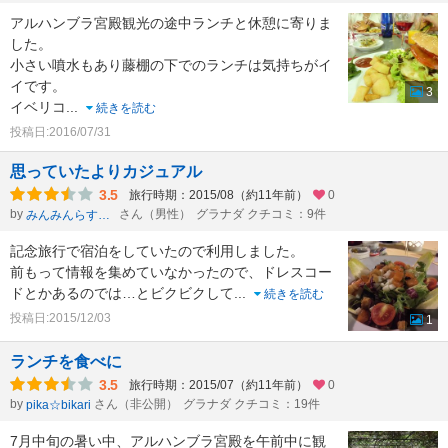
アルハンブラ宮殿観光の途中ランチと休憩に寄りま
した。
小さい噴水もあり藤棚の下でのランチは気持ちがイ
イです。
3
イベリコ
...
続きを読む
投稿日:2016/07/31
思っていたよりカジュアル
3.5
旅行時期：2015/08（約11年前）
0
by
さん（男性）
グラナダ クチコミ：9件
みんみんらすかる
記念旅行で宿泊をしていたので利用しました。
前もって情報を集めていなかったので、ドレスコー
ドとかあるのでは…とビクビクして
...
続きを読む
投稿日:2015/12/03
1
ランチを食べに
3.5
旅行時期：2015/07（約11年前）
0
by
さん（非公開）
グラナダ クチコミ：19件
pika☆bikari
7月中旬の暑い中、アルハンブラ宮殿を午前中に観