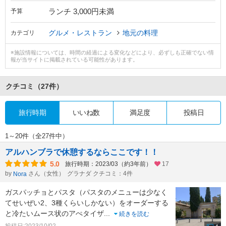
ランチ 3,000円未満
予算
グルメ・レストラン
地元の料理
カテゴリ
※施設情報については、時間の経過による変化などにより、必ずしも正確でない情
報が当サイトに掲載されている可能性があります。
クチコミ
（27件）
旅行時期
いいね数
満足度
投稿日
1～20件（全27件中）
アルハンブラで休憩するならここです！！
5.0
旅行時期：2023/03（約3年前）
17
by
さん（女性）
グラナダ クチコミ：4件
Nora
ガスパッチョとパスタ（パスタのメニューは少なく
てせいぜい2、3種くらいしかない）をオーダーする
と冷たいムース状のアぺタイザ
...
続きを読む