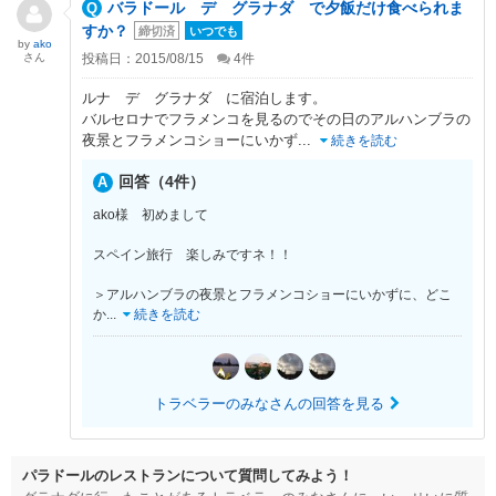
バラドール デ グラナダ で夕飯だけ食べられま
すか？
締切済
いつでも
by
ako
さん
投稿日：2015/08/15
4
件
ルナ デ グラナダ に宿泊します。
バルセロナでフラメンコを見るのでその日のアルハンブラの
夜景とフラメンコショーにいかず
...
続きを読む
回答（4件）
ako様 初めまして
スペイン旅行 楽しみですネ！！
＞アルハンブラの夜景とフラメンコショーにいかずに、どこ
か
...
続きを読む
トラベラーのみなさんの回答を見る
パラドールのレストランについて質問してみよう！