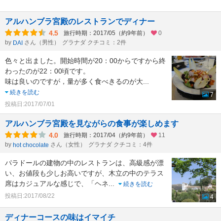
アルハンブラ宮殿のレストランでディナー
4.5
旅行時期：2017/05（約9年前）
0
by
さん（男性）
グラナダ クチコミ：2件
DAI
色々と出ました。開始時間が20：00からですから終
わったのが22：00頃です。
味は良いのですが，量が多く食べきるのが大
...
続きを読む
7
投稿日:2017/07/01
アルハンブラ宮殿を見ながらの食事が楽しめます
4.0
旅行時期：2017/04（約9年前）
11
by
さん（女性）
グラナダ クチコミ：4件
hot chocolate
パラドールの建物の中のレストランは、高級感が漂
い、お値段も少しお高いですが、木立の中のテラス
席はカジュアルな感じで、「ヘネ
...
続きを読む
投稿日:2017/08/22
4
ディナーコースの味はイマイチ