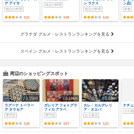
デ アイサ
ン ラナス
ン店)
地元の料理
地元の料理
地元の料理
和食
3.21
3.30
3.24
グラナダ グルメ・レストランランキングを見る
スペイン グルメ・レストランランキングを見る
周辺のショッピングスポット
0.15km
0.19km
1.03km
ラグーナ トーラー
ガレリア フォトグラ
カレ・カルデレリ
ナチュ
デ タラセア
フィカ アラベ
ア・ヌエバ
その他
専門店
専門店
お土産店
3.30
3.07
3.23