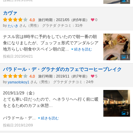
投稿日:2023/10/02
4
カヴァ
4.0
旅行時期：2021/05（約5年前）
0
by
さん（男性）
グラナダ クチコミ：31件
たいき
ナスル宮は8時半に予約をしていたので朝一番の朝
食になりましたが、ブュッフェ形式でアンダルシア
地方らしい朝食やスペイン朝の定
...
続きを読む
投稿日:2023/04/21
1
パラドール・デ・グラナダのカフェでコーヒーブレイク
4.0
旅行時期：2019/11（約7年前）
5
by
さん（男性）
グラナダ クチコミ：24件
yamaotokoy1
2019/11/29（金）
とても寒い日だったので、ヘネラリヘへ行く前に暖
をとるためのカフェ休憩…
3
パラドール・デ
...
続きを読む
投稿日:2019/12/09