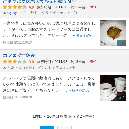
泊まったら便利でそんなに悪くない
4.0
旅行時期：2011/10（約15年前）
1
by
さん（男性）
グラナダ クチコミ：2件
sg_syu
一言で言えば量が多い。味は選ぶ料理によるのでし
ょうがイベリコ豚のマスタードソースは普通でし
た。魚はハズレでした。デザートの
...
続きを読む
投稿日:2011/10/18
5
カフェで一休み
3.0
旅行時期：2011/05（約15年前）
0
by
さん（女性）
グラナダ クチコミ：7件
なあ
アルハンブラ宮殿の敷地内にあり、アクセスしやす
いので休憩をしに入ってみました。カフェは、豪華
さはさほどなく、どちらかという
...
続きを読む
投稿日:2012/09/28
1
1件目～20件目を表示（全27件中）