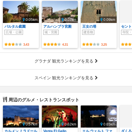
0.05km
0.07km
0.09km
パルタル庭園
アルハンブラ宮殿
王女の塔
セント
広場・公園
城・宮殿
建造物
寺院・
3.43
4.31
3.25
グラナダ 観光ランキングを見る
スペイン 観光ランキングを見る
周辺のグルメ・レストランスポット
0.57km
0.62km
0.65km
カルメン ミラドール
Venta El Gallo
エル ウェルト ファ
ざくろ