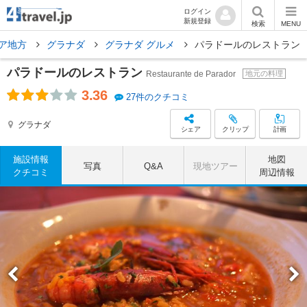
ログイン
新規登録
検索
MENU
ア地方
グラナダ
グラナダ グルメ
パラドールのレストラン
パラドールのレストラン
Restaurante de Parador
地元の料理
3.36
27件のクチコミ
グラナダ
シェア
クリップ
計画
施設情報
地図
写真
Q&A
現地ツアー
クチコミ
周辺情報