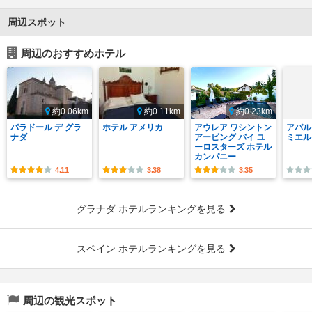
周辺スポット
周辺のおすすめホテル
約0.06km
約0.11km
約0.23km
パラドール デ グラ
ホテル アメリカ
アウレア ワシントン
アパル
ナダ
アービング バイ ユ
ミエル
ーロスターズ ホテル
カンパニー
4.11
3.38
3.35
グラナダ ホテルランキングを見る
スペイン ホテルランキングを見る
周辺の観光スポット