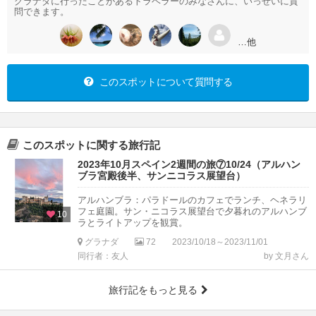
グラナダに行ったことがあるトラベラーのみなさんに、いっせいに質
問できます。
…他
このスポットについて質問する
このスポットに関する旅行記
2023年10月スペイン2週間の旅⑦10/24（アルハン
ブラ宮殿後半、サンニコラス展望台）
アルハンブラ：パラドールのカフェでランチ、ヘネラリ
フェ庭園。サン・ニコラス展望台で夕暮れのアルハンブ
10
ラとライトアップを観賞。
グラナダ
72
2023/10/18～2023/11/01
同行者：友人
by 文月さん
旅行記をもっと見る