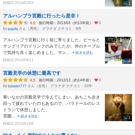
投稿日:2014/02/04
1
アルハンブラ宮殿に行ったら是非！
4.0
旅行時期：2013/03（約13年前）
0
by
さん（男性）
グラナダ クチコミ：9件
papita
アルハンブラ宮殿に行く前に寄りました。ビールと
サングリアのドリンクのみでしたが、外のテーブル
で気持ち良く楽しめました。サン
...
続きを読む
投稿日:2013/04/11
2
宮殿見学の休憩に最高です
4.5
旅行時期：2012/12（約14年前）
0
by
さん（女性）
グラナダ クチコミ：10件
traveler777
寒いなかの宮殿見学で冷えてしまい、あちこち歩き
回って疲れていたのもあるので、パラドールのレス
トランで休憩しました。
雰囲
...
続きを読む
1
投稿日:2013/01/08