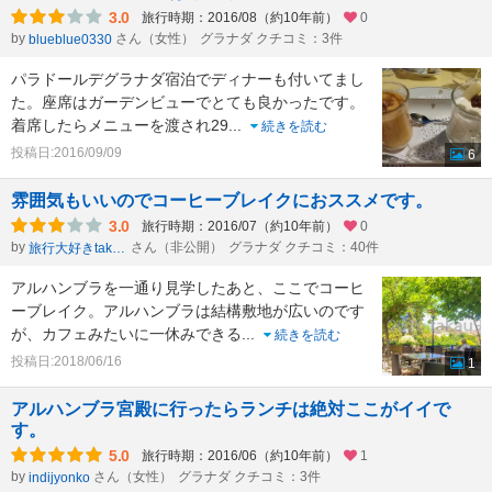
3.0
旅行時期：2016/08（約10年前）
0
by
さん（女性）
グラナダ クチコミ：3件
blueblue0330
パラドールデグラナダ宿泊でディナーも付いてまし
た。座席はガーデンビューでとても良かったです。
着席したらメニューを渡され29
...
続きを読む
投稿日:2016/09/09
6
雰囲気もいいのでコーヒーブレイクにおススメです。
3.0
旅行時期：2016/07（約10年前）
0
by
さん（非公開）
グラナダ クチコミ：40件
旅行大好きtakau99のフォトブログ
アルハンブラを一通り見学したあと、ここでコーヒ
ーブレイク。アルハンブラは結構敷地が広いのです
が、カフェみたいに一休みできる
...
続きを読む
投稿日:2018/06/16
1
アルハンブラ宮殿に行ったらランチは絶対ここがイイで
す。
5.0
旅行時期：2016/06（約10年前）
1
by
さん（女性）
グラナダ クチコミ：3件
indijyonko