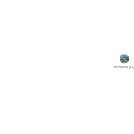
katombow
さ