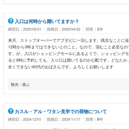
入口は何時から開いてますか？
ん
締切日：2025/05/01
投稿日：2025/04/22
回答：
件
1
来月、ストップオーバーでアブダビに一泊します。残念なことに金
12時から3時まではできないとのこと。なので、混むこと必至なの
す。が、入口がショッピングモールにあるようで、ショッピングモ
ると9時に予約しても、入り口は開いてるのか心配です。どなたか
全くできない60代のおばさんです。よろしくお願いします
観光・遊ぶ
カスル・アル・ワタン見学での荷物について
締切日：2024/12/01
投稿日：2024/11/17
回答：
件
0