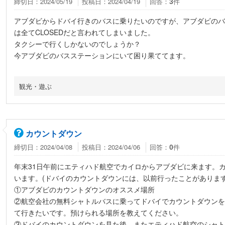
締切日：2024/05/19
投稿日：2024/04/19
回答：
件
3
アブダビからドバイ行きのバスに乗りたいのですが、アブダビのバ
は全てCLOSEDだと言われてしまいました。
タクシーで行くしかないのでしょうか？
今アブダビのバスステーションにいて困り果ててます。
観光・遊ぶ
カウントダウン
締切日：2024/04/08
投稿日：2024/04/06
回答：
件
0
年末31日午前にエティハド航空でカイロからアブダビに来ます。
います。(ドバイのカウントダウンには、以前行ったことがあります
①アブダビのカウントダウンのオススメ場所
②航空会社の無料シャトルバスに乗ってドバイでカウントダウンを
て行きたいです。預けられる場所を教えてください。
③ドバイのカウントダウンを見た後、またエティハド航空のシャト