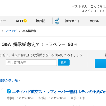
ゲストさん、こんにちは
ログインはこちら
アー
Wi-Fi
旅行記
旅行ガイド
ホテル
国内
>
アブダビ
>
Q&A掲示板
 Q&A
掲示板 教えて！トラベラー
90
件
る前に、過去に似たような質問がないか検索してみましょう。
答数が多い順
｜
エティハド航空ストップオーバー/無料ホテルの予約の
締切日：2026/06/26
投稿日：2026/06/26
回答：
件
1