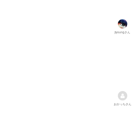
jiyoung
さん
おかっち
さん