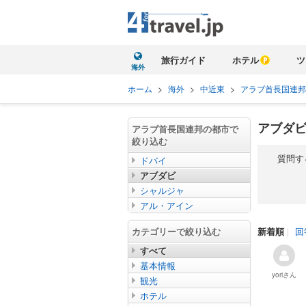
旅行ガイド
ホテル
ツ
海外
ホーム
>
海外
>
中近東
>
アラブ首長国連邦
アブダビ
アラブ首長国連邦の都市で
絞り込む
質問す
ドバイ
アブダビ
シャルジャ
アル・アイン
カテゴリーで絞り込む
新着順
｜
回
すべて
基本情報
yori
さん
観光
ホテル