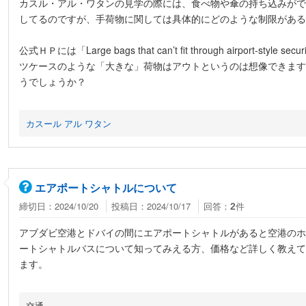
カスル・アル・ワタンの見学の際には、食べ物や傘の持ち込みがで
してるのですが、手荷物に関しては具体的にどのような制限がある
公式ＨＰには「Large bags that can’t fit through airport-styl
ツケースのような「大きな」荷物はアウトというのは想像できます
うでしょうか？
カスール アル ワタン
エアポートシャトルについて
締切日：2024/10/20
投稿日：2024/10/17
回答：
件
2
アブダビ空港とドバイの間にエアポートシャトルがあると空港のホ
ートシャトルバスについて知ってみえる方、価格など詳しく教えて
ます。
交通