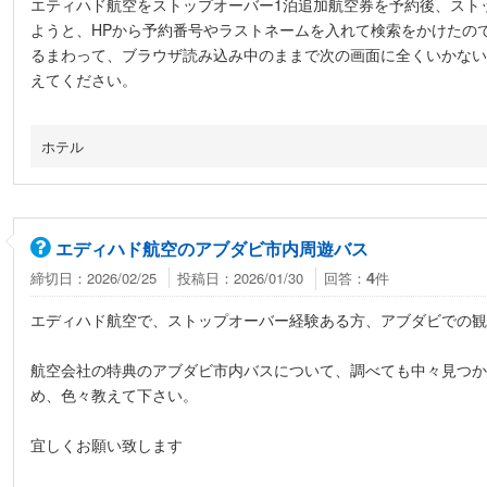
エティハド航空をストップオーバー1泊追加航空券を予約後、スト
ようと、HPから予約番号やラストネームを入れて検索をかけたの
るまわって、ブラウザ読み込み中のままで次の画面に全くいかない
えてください。
ホテル
エディハド航空のアブダビ市内周遊バス
締切日：2026/02/25
投稿日：2026/01/30
回答：
件
4
エディハド航空で、ストップオーバー経験ある方、アブダビでの観
航空会社の特典のアブダビ市内バスについて、調べても中々見つか
め、色々教えて下さい。
宜しくお願い致します