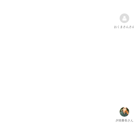
おくまさん
さ
夕焼番長
さん