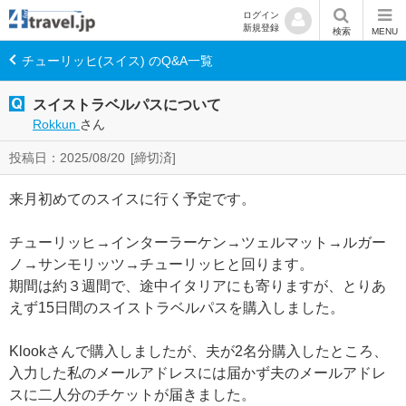
ログイン
新規登録
検索
MENU
チューリッヒ(スイス) のQ&A一覧
スイストラベルパスについて
Rokkun
さん
投稿日：2025/08/20
[締切済]
来月初めてのスイスに行く予定です。
チューリッヒ→インターラーケン→ツェルマット→ルガー
ノ→サンモリッツ→チューリッヒと回ります。
期間は約３週間で、途中イタリアにも寄りますが、とりあ
えず15日間のスイストラベルパスを購入しました。
Klookさんで購入しましたが、夫が2名分購入したところ、
入力した私のメールアドレスには届かず夫のメールアドレ
スに二人分のチケットが届きました。