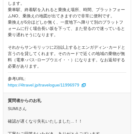
します。
乗車駅、終着駅を入れると乗換え場所、時間、プラットフォー
ムNO、乗換えの地図が出てきますので非常に便利です。
乗換えが5分ほどしか無く、一度地下へ降りて別のプラットフ
ォームに行く場合長い坂を下って、また登るので迷っていると
乗り遅れそうになります。
それからサンモリッツに2泊以上するとエンガディン･カードと
言うのを貸してくれます。そのカードで近くの地域の乗物が無
料（電車･バス･ロープウエイ・・）になります。なお返却する
必要があります。
参考URL:
https://4travel.jp/travelogue/11996979
質問者からのお礼
SUMIさん
確認が遅くなり失礼いたしました...！！
丁寧なご回答をいただき、ありがとうございます。