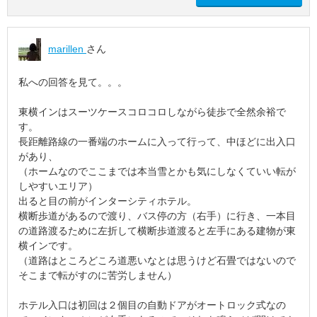
marillen
さん
私への回答を見て。。。
東横インはスーツケースコロコロしながら徒歩で全然余裕で
す。
長距離路線の一番端のホームに入って行って、中ほどに出入口
があり、
（ホームなのでここまでは本当雪とかも気にしなくていい転が
しやすいエリア）
出ると目の前がインターシティホテル。
横断歩道があるので渡り、バス停の方（右手）に行き、一本目
の道路渡るために左折して横断歩道渡ると左手にある建物が東
横インです。
（道路はところどころ道悪いなとは思うけど石畳ではないので
そこまで転がすのに苦労しません）
ホテル入口は初回は２個目の自動ドアがオートロック式なの