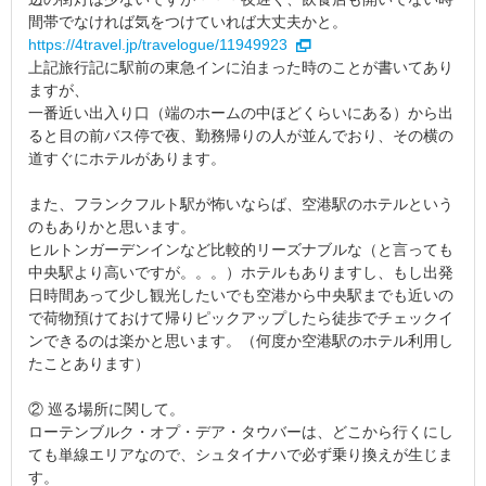
間帯でなければ気をつけていれば大丈夫かと。
https://4travel.jp/travelogue/11949923
上記旅行記に駅前の東急インに泊まった時のことが書いてあり
ますが、
一番近い出入り口（端のホームの中ほどくらいにある）から出
ると目の前バス停で夜、勤務帰りの人が並んでおり、その横の
道すぐにホテルがあります。
また、フランクフルト駅が怖いならば、空港駅のホテルという
のもありかと思います。
ヒルトンガーデンインなど比較的リーズナブルな（と言っても
中央駅より高いですが。。。）ホテルもありますし、もし出発
日時間あって少し観光したいでも空港から中央駅までも近いの
で荷物預けておけて帰りピックアップしたら徒歩でチェックイ
ンできるのは楽かと思います。（何度か空港駅のホテル利用し
たことあります）
② 巡る場所に関して。
ローテンブルク・オプ・デア・タウバーは、どこから行くにし
ても単線エリアなので、シュタイナハで必ず乗り換えが生じま
す。