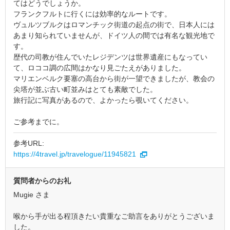
てはどうでしょうか。
フランクフルトに行くには効率的なルートです。
ヴュルツブルクはロマンチック街道の起点の街で、日本人には
あまり知られていませんが、ドイツ人の間では有名な観光地で
す。
歴代の司教が住んでいたレジデンツは世界遺産にもなってい
て、ロココ調の広間はかなり見ごたえがありました。
マリエンベルク要塞の高台から街が一望できましたが、教会の
尖塔が並ぶ古い町並みはとても素敵でした。
旅行記に写真があるので、よかったら覗いてください。
ご参考までに。
参考URL:
https://4travel.jp/travelogue/11945821
質問者からのお礼
Mugie さま
喉から手が出る程頂きたい貴重なご助言をありがとうございま
した。