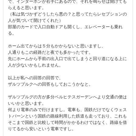
で、インターホンが右手にあるので、それを鳴らせば開けても
らえると思います。
（私は気づかずどうしたら悪の？と思ってたらレセプションの
人が気づいて開けてくれた）
部屋のカードで入口自動ドアも開くし、エレベーターも乗れ
る。
ホーム出てからは５分もかからないと思いますし、
人通りもこの経路だと夜でも多かったです。
先にホームから手前の出入口で出てしまうと回り道になる上に
人が少ないかもしれません。
以上が私への回答の回答で、
ザルツブルクへの回答もしておこうかなと。
ザルツブルグの方が多分ベルヒテスガーデンへより交通の便は
いいかと思います。
何より電車のみで行けますし。電車も、国鉄だけでなくウェス
トバーンという国鉄の路線利用した鉄道も走っており、これも
そこまで国鉄と比較して時間がかかるわけではなく、路線を借
りてるから安いという電車ですし。