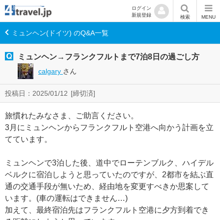
ログイン
新規登録
検索
MENU
ミュンヘン(ドイツ) のQ&A一覧
ミュンヘン→フランクフルトまで7泊8日の過ごし方
calgary
さん
投稿日：2025/01/12
[締切済]
旅慣れたみなさま、ご助言ください。
3月にミュンヘンからフランクフルト空港へ向かう計画を立
てています。
ミュンヘンで3泊した後、道中でローテンブルク、ハイデル
ベルクに宿泊しようと思っていたのですが、2都市を結ぶ直
通の交通手段が無いため、経由地を変更すべきか思案して
います。(車の運転はできません…)
加えて、最終宿泊先はフランクフルト空港に夕方到着でき