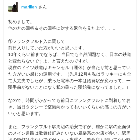
marillen
さん
初めまして。
他の方の回答＆その回答に対する返信を見た上で。。。
①フランクフルト入に関して
前日入りしていた方がいいと思います。
10年くらい前までならば、当日でも全然問題なく、日本の鉄道
と変わらないですよ。と言えたのですが、
現在のドイツ鉄道はキャンセル（運休）が当たり前と思ってい
た方がいい感じの運用です。（先月12月も私はラッキーにも全
て大丈夫でしたが、乗った電車の一本は始発駅が変わって、一
駅手前がないことになり私の乗った駅始発になってました。）
なので、時間がかかっても前日にフランクフルトに到着してお
き、当日タクシーで空港向かってもいいくらいの感じの方がい
いかと思います。
また、フランクフルト駅周辺の治安ですが、確かに駅の正面側
のメイン道路は歌舞伎町みたいない風俗系のお店が多い、駅周
辺の街灯は少ないですが・・・夜遅く、飲食店も開いてない時