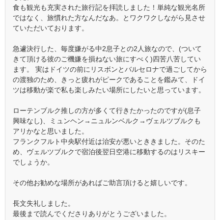
食も観光も充実された旅行記を拝読しました！単純な観光名所
ではなく、旅慣れた方なんだなあ。とワクワクしながら見させ
ていただいております。
急遽決行した、毎度嫌がる中2息子との2人旅なので、(ついて
きて頂ける彼のご機嫌を損ねない旅にすべく)四苦八苦してい
ます。 実はドイツの前にリスボンとバルセロナで過ごしてから
の渡独のため、きっと疲れがピークであることを鑑みて、ドイ
ツは移動が楽で私も楽しみたい場所にしたいと思っています。
ローテンブルク推しの方が多くて行きたかったのですが(息子
興味なし)、ミュンヘン→ニュルンベルク→ヴェルツブルクも
アリかなと思いました。
フランクフルト中央駅付近は治安が悪いとききました。そのた
め、ヴェルツブルクで宿泊後翌日空港に移動するのはリスキー
でしょうか。
その他お勧めな場所があればご助言頂けると嬉しいです。
長文失礼しました。
最後まで読んでくださりありがとうございました。