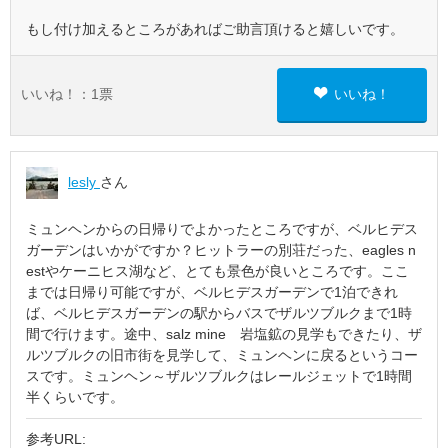
もし付け加えるところがあればご助言頂けると嬉しいです。
いいね！：
1
票
いいね！
lesly
さん
ミュンヘンからの日帰りでよかったところですが、ベルヒデス
ガーデンはいかがですか？ヒットラーの別荘だった、eagles n
estやケーニヒス湖など、とても景色が良いところです。ここ
までは日帰り可能ですが、ベルヒデスガーデンで1泊できれ
ば、ベルヒデスガーデンの駅からバスでザルツブルクまで1時
間で行けます。途中、salz mine 岩塩鉱の見学もできたり、ザ
ルツブルクの旧市街を見学して、ミュンヘンに戻るというコー
スです。ミュンヘン～ザルツブルクはレールジェットで1時間
半くらいです。
参考URL: