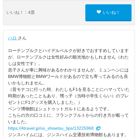
いいね！：
4
票
いいね！
ハロ
さん
ローテンブルクとハイデルベルクが好きでおすすめしています
が、ローテンブルクは女性好みの観光地かもしれません（わた
しは女性です）。
息子さんが車に興味があるかわかりませんが、ミュンヘンには
BMW博物館とBMWワールドがあるので立ち寄ってみるのも良
いかもしれません。
（昔モナコに行った時、わたしもF1を見ることにハマっていた
時期があったこともあり、甥っ子（当時小学生くらい）のプレ
ゼントにF1グッズを購入しました。）
ベンツ博物館はシュトゥットガルトにあるようです。
こちらの方の口コミに、フランクフルトからの行き方が載って
いました。
https://4travel.jp/os_shisetsu_tips/13225968
ジンスハイムには、ジンスハイム交通技術博物館もあります。