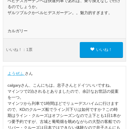
べヒデスガーデンへは快速列車であれば、乗り換えなしで行け
るのでしょうか。
ザルツブルクかベルヒデスガーデン。。魅力的すぎます。
カルガリー
いいね！：
1
票
いいね！
ようぜふ
さん
calgaryさん、こんにちは。息子さんとドイツいいですね。
マインツで2泊されるとありましたので、余計なお世話の提案
を一つ。
マインツから列車で1時間ほどでリューデスハイムに行けます
ので、KDのクルーズ船でライン川下りは如何ですか？この時
期はライン・クルーズはオフシーズンなので上下とも1日1本か
つ要予約ですが、古城と葡萄畑を眺めながらの大型の客船での
リバー・クルーズは日本ではできない体験なので息子さんにも