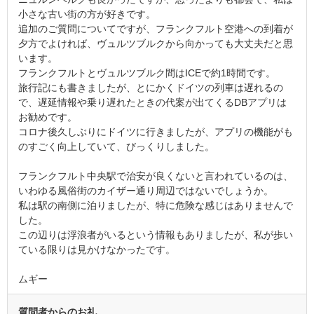
小さな古い街の方が好きです。
追加のご質問についてですが、フランクフルト空港への到着が
夕方でよければ、ヴュルツブルクから向かっても大丈夫だと思
います。
フランクフルトとヴュルツブルク間はICEで約1時間です。
旅行記にも書きましたが、とにかくドイツの列車は遅れるの
で、遅延情報や乗り遅れたときの代案が出てくるDBアプリは
お勧めです。
コロナ後久しぶりにドイツに行きましたが、アプリの機能がも
のすごく向上していて、びっくりしました。
フランクフルト中央駅で治安が良くないと言われているのは、
いわゆる風俗街のカイザー通り周辺ではないでしょうか。
私は駅の南側に泊りましたが、特に危険な感じはありませんで
した。
この辺りは浮浪者がいるという情報もありましたが、私が歩い
ている限りは見かけなかったです。
ムギー
質問者からのお礼