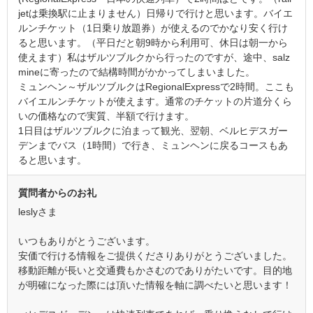
jetは乗換駅に止まりません）日帰りで行けと思います。バイエ
ルンチケット（1日乗り放題券）が使えるのでかなり安く行け
ると思います。（平日だと朝9時から利用可、休日は朝一から
使えます）私はザルツブルクから行ったのですが、途中、salz
mineに寄ったので結構時間がかかってしまいました。
ミュンヘン～ザルツブルクはRegionalExpressで2時間。ここも
バイエルンチケットが使えます。通常のチケットの片道分くら
いの価格なので実質、半額で行けます。
1日目はザルツブルクに泊まって観光、翌朝、ベルヒデスガー
デンまでバス（1時間）で行き、ミュンヘンに戻るコースもあ
ると思います。
質問者からのお礼
leslyさま
いつもありがとうございます。
安価で行ける情報をご提供くださりありがとうございました。
移動距離が長いと交通費もかさむのでありがたいです。目的地
が明確になった際には頂いた情報を軸に調べたいと思います！