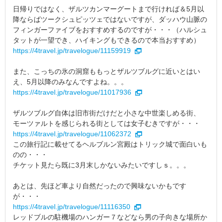
日帰りではなく、ザルツカンマーグートまで行ければ＆5月以
降ならばツークシュピッツェではないですが、ダッハウ山脈の
フィンガーファイブをおすすめするのですが・・・（ハルシュ
タットが一望でき、ハイキングもできるので本当おすすめ）
https://4travel.jp/travelogue/11159919
また、こっちの氷の洞窟ももっとザルツブルグに近いとはい
え、5月以降のみなんですよね。。。
https://4travel.jp/travelogue/11017936
ザルツブルグ自体は旧市街だけだと小さな中世楽しめる街、
モーツァルトを感じられる街としては女子むきですが・・・
https://4travel.jp/travelogue/11062372
この旅行記に載せてるヘルブルン宮殿はトリック城で面白いも
のの・・・
チケット見たら既に3月末しかないみたいですしｓ。。。
あとは、先ほど車より自然だったので興味ないかもです
が・・・
https://4travel.jp/travelogue/11116350
レッドブルの駐機場のハンガー７などなら男の子向きな場所か