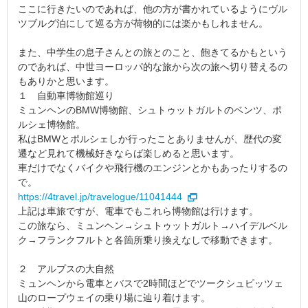
ここに行きたいのであれば、他の方が書かれているようにヴル
ツブルグ泊にして巡る方が荷物的には楽かもしれません。
また、中学生の息子さんとの旅とのこと、飽きてるかもという
のであれば、中世ヨーロッパ的な旅から次の旅へ切り替えるの
もありかと思います。
１ 自動車博物館巡り
ミュンヘンのBMW博物館、シュトゥットガルトのベンツ、ポ
ルシェ博物館。
私はBMWとポルシェしか行ったことありませんが、歴代の変
遷など見れて機械好きならば楽しめると思います。
車だけでなくバイクや飛行機のエンジンとかもあったりするの
で。
https://4travel.jp/travelogue/11041444
上記は車旅ですが、電車でもこれら博物館は行けます。
この旅なら、ミュンヘン→シュトゥットガルト→ハイデルベル
ク→フランクフルトと各箇所乗り換えなしで移動できます。
２ アルプスの大自然
ミュンヘンから電車とバスで2時間ほどでツークシュピッツェ
山のロープウェイの乗り場に辿り着けます。