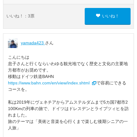
いいね！：
3
票
いいね！
yamada423
さん
こんにちは
息子さんと行くならいわゆる観光地でなく歴史と文化の主要地
方都市がお奨めです。
移動はドイツ鉄道BAHN
https://www.bahn.com/en/view/index.shtml
で容易にできる
コースを。
私は2019年にヴェネチアからアムステルダムまで5カ国7都市2
100Kmの列車の旅で、ドイツはドレスデンとライプツィヒを訪
れました。
旅のテーマは「美術と音楽を心行くまで楽しむ後期シニアの一
人旅」