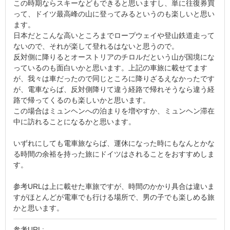
この時期ならスキーなどもできると思いますし、単に往復券買
って、ドイツ最高峰の山に登ってみるというのも楽しいと思い
ます。
日本だとこんな高いところまでロープウェイや登山鉄道走って
ないので、それが楽して登れるはないと思うので。
反対側に降りるとオーストリアのチロルだという山が国境にな
っているのも面白いかと思います。上記の車旅に載せてます
が、我々は車だったので同じところに降りざるえなかったです
が、電車ならば、反対側降りて違う経路で帰れそうなら違う経
路で帰ってくるのも楽しいかと思います。
この場合はミュンヘンへの泊まりを増やすか、ミュンヘン滞在
中に訪れることになるかと思います。
いずれにしても電車旅ならば、運休になった時にもなんとかな
る時間の余裕を持った旅にドイツはされることをおすすめしま
す。
参考URLは上に載せた車旅ですが、時間のかかり具合は違いま
すがほとんどが電車でも行ける場所で、男の子でも楽しめる旅
かと思います。
参考URL: