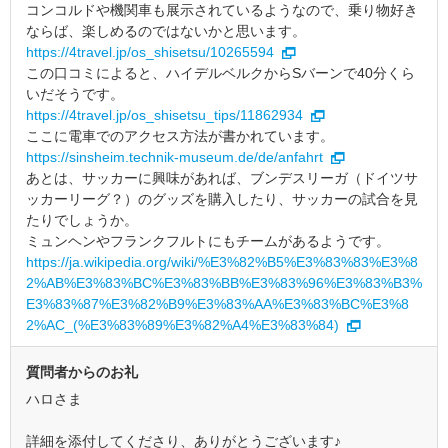
コンコルドや機関車も展示されているようなので、乗り物好き
ならば、楽しめるのではないかと思います。
https://4travel.jp/os_shisetsu/10265594
この口コミによると、ハイデルベルクからSバーンで40分くら
いだそうです。
https://4travel.jp/os_shisetsu_tips/11862934
ここに電車でのアクセス方法が書かれています。
https://sinsheim.technik-museum.de/de/anfahrt
あとは、サッカーに興味があれば、ブンデスリーガ（ドイツサ
ッカーリーグ？）のグッズを購入したり、サッカーの試合を見
たりでしょうか。
ミュンヘンやフランクフルトにもチームがあるようです。
https://ja.wikipedia.org/wiki/%E3%82%B5%E3%83%83%E3%8
2%AB%E3%83%BC%E3%83%BB%E3%83%96%E3%83%B3%
E3%83%87%E3%82%B9%E3%83%AA%E3%83%BC%E3%8
2%AC_(%E3%83%89%E3%82%A4%E3%83%84)
質問者からのお礼
ハロさま
詳細を添付してくださり、ありがとうございます♪