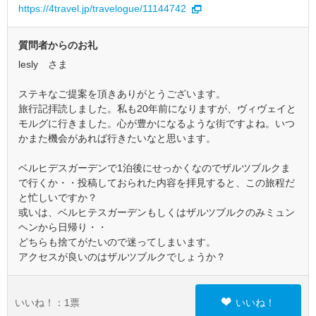
https://4travel.jp/travelogue/11144742
質問者からのお礼
lesly さま
ステキなご提案を頂きありがとうございます。
旅行記拝読しました。私も20年前になりますが、ヴィヴェイと
モルグに行きました。心が豊かになるような街ですよね。いつ
かまた機会があれば行きたいなと思います。
ベルヒデスガーデンで1泊後にせっかくなのでザルツブルクま
で行くか・・投稿しておられた内容を拝見すると、この旅程だ
と忙しいですか？
或いは、ベルヒテスガーデンもしくはザルツブルクのみミュン
ヘンから日帰り・・
どちらも捨てがたいので迷ってしまいます。
アクセスが良いのはザルツブルクでしょうか？
いいね！：
1
票
いいね！