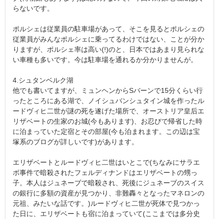
らないです。
ポルシェは従業員の駐車場があって、そこを見るとポルシェの
従業員がみんなポルシェに乗ってるわけではない、ことが分か
りますが、ポルシェ率は高い(!)のと、日本ではあまり見られな
い車種も多いです。今は駐車場を通れるか分かりませんが。
4.シュタンベルク湖
他でも書いてますが、ミュンヘンからSバーンで15分くらい行
ったところにある湖で、ノイシュバンシュタイン城を作ったル
ードヴィヒ二世が謎の死を遂げた場所で、オーストリア皇后エ
リザベートの生家のお城(今もあります)、お忍びで帰省した時
に泊まっていた定宿とその部屋(今も泊まれます。この辺は宝
塚系のブログが詳しいです)があります。
エリザベートとルードヴィヒ二世はいとこで(ちなみにサラエ
ボ事件で暗殺されたフェルディナンドはエリザベートの甥っ
子。本人はジュネーブで暗殺され、死後にジュネーブのスイス
の銀行に多額の資産が見つかり、非難轟々となったマネロンの
元祖、みたいな話です。)ルードヴィヒ二世が死体で見つかっ
た日に、エリザベートも宿に泊まっていて(ここまでは多分史