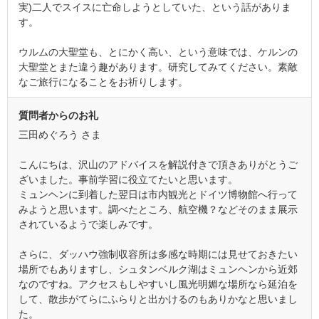
実)二人でスイスに亡命しようとしていた、という話がありま
す。
ウルムの大聖堂も、とにかく高い、という意味では、ケルンの
大聖堂とまた違う趣があります。研究してみてください。素敵
なご旅行になることをお祈りします。
質問者からのお礼
三田めぐろう さま
こんにちは、沢山のアドバイスを解説付きで頂きありがとうご
ざいました。事前学習に役立てたいと思います。
ミュンヘンに到着した翌日は市内観光とドイツ博物館へ行って
みようと思います。調べたところ、航空機？などそのまま展示
されているようで楽しみです。
さらに、ダッハウ強制収容所は多感な時期には見せておきたい
場所でもありますし、シュタンベルク湖はミュンヘンから近郊
なのですね。アクセスもしやすいし風光明媚な場所なら延泊を
して、散歩がてらにふらりと出かけるのもありかなと思いまし
た。