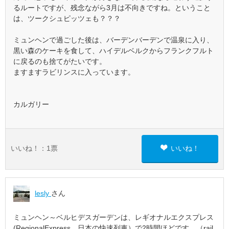
るルートですが、残念ながら3月は不向きですね。ということ
は、ツークシュピッツェも？？？
ミュンヘンで過ごした後は、バーデンバーデンで温泉に入り、
黒い森のケーキを食して、ハイデルベルクからフランクフルト
に戻るのも捨てがたいです。
ますますラビリンスに入っています。
カルガリー
いいね！：
1
票
いいね！
lesly
さん
ミュンヘン～ベルヒデスガーデンは、レギオナルエクスプレス
(RegionalExpress 日本の快速列車）で2時間ほどです。（rail