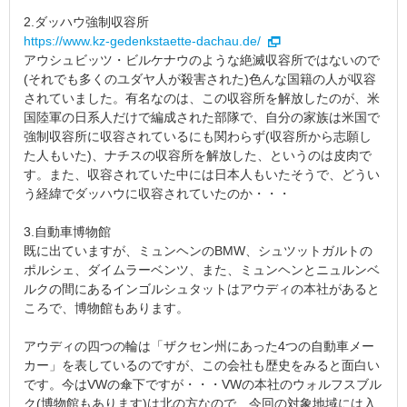
2.ダッハウ強制収容所
https://www.kz-gedenkstaette-dachau.de/
アウシュビッツ・ビルケナウのような絶滅収容所ではないので
(それでも多くのユダヤ人が殺害された)色んな国籍の人が収容
されていました。有名なのは、この収容所を解放したのが、米
国陸軍の日系人だけで編成された部隊で、自分の家族は米国で
強制収容所に収容されているにも関わらず(収容所から志願し
た人もいた)、ナチスの収容所を解放した、というのは皮肉で
す。また、収容されていた中には日本人もいたそうで、どうい
う経緯でダッハウに収容されていたのか・・・
3.自動車博物館
既に出ていますが、ミュンヘンのBMW、シュツットガルトの
ポルシェ、ダイムラーベンツ、また、ミュンヘンとニュルンベ
ルクの間にあるインゴルシュタットはアウディの本社があると
ころで、博物館もあります。
アウディの四つの輪は「ザクセン州にあった4つの自動車メー
カー」を表しているのですが、この会社も歴史をみると面白い
です。今はVWの傘下ですが・・・VWの本社のウォルフスブル
ク(博物館もあります)は北の方なので、今回の対象地域には入