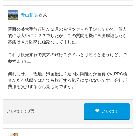
青山蒼渓
さん
関西の某大手旅行社が２月の台湾ツァ－を予定していて、個人
的には大いに？？？でしたが、この質問を機に再度確認したら
募集は４月以降に延期なってました。
これは観光旅行で貴方の旅行スタイルとは違うと思うけど、ご
参考までに。
何れにせよ、現地、帰国後に２週間の隔離とか自費でのPRC検
査がある状態ではとても旅行する気分になれないです、会社が
費用を負担するなら兎も角ですが。
いいね！：
0
票
いいね！