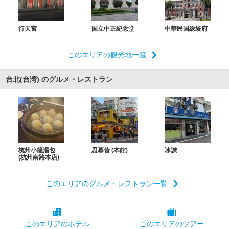
行天宮
国立中正紀念堂
中華民国総統府
このエリアの観光地一覧
台北(台湾) のグルメ・レストラン
杭州小籠湯包
思慕昔 (本館)
冰讃
(杭州南路本店)
このエリアのグルメ・レストラン一覧
このエリアの
ホテル
このエリアの
ツアー