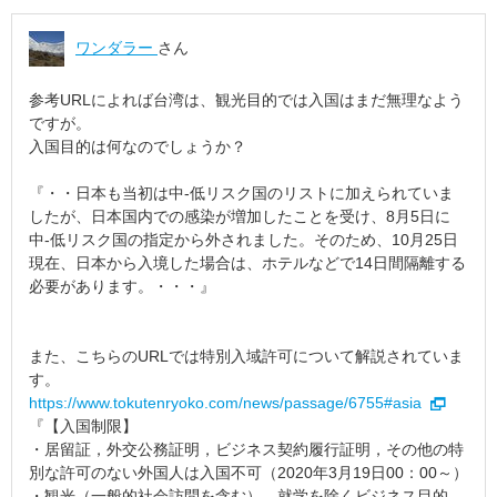
ワンダラー
さん
参考URLによれば台湾は、観光目的では入国はまだ無理なよう
ですが。
入国目的は何なのでしょうか？
『・・日本も当初は中-低リスク国のリストに加えられていま
したが、日本国内での感染が増加したことを受け、8月5日に
中-低リスク国の指定から外されました。そのため、10月25日
現在、日本から入境した場合は、ホテルなどで14日間隔離する
必要があります。・・・』
また、こちらのURLでは特別入域許可について解説されていま
す。
https://www.tokutenryoko.com/news/passage/6755#asia
『【入国制限】
・居留証，外交公務証明，ビジネス契約履行証明，その他の特
別な許可のない外国人は入国不可（2020年3月19日00：00～）
・観光（一般的社会訪問を含む）、就学を除くビジネス目的、