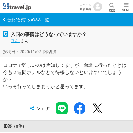
ログイン
新規登録
検索
MENU
台北(台湾) のQ&A一覧
入国の事情はどうなっていますか？
ユキ
さん
投稿日：2020/11/02
[締切済]
コロナで難しいのは承知してますが、台北に行ったときは
今も２週間ホテルなどで待機しないといけないでしょう
か？
いっそ行ってしまおうかと思ってます。
シェア
回答（
6
件
）