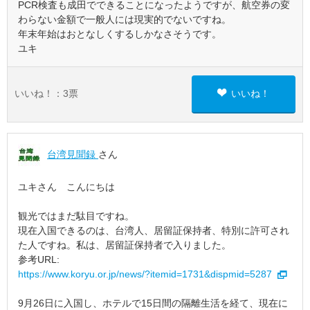
PCR検査も成田でできることになったようですが、航空券の変
わらない金額で一般人には現実的でないですね。
年末年始はおとなしくするしかなさそうです。
ユキ
いいね！：
3
票
いいね！
台湾見聞録
さん
ユキさん こんにちは
観光ではまだ駄目ですね。
現在入国できるのは、台湾人、居留証保持者、特別に許可され
た人ですね。私は、居留証保持者で入りました。
参考URL:
https://www.koryu.or.jp/news/?itemid=1731&dispmid=5287
9月26日に入国し、ホテルで15日間の隔離生活を経て、現在に