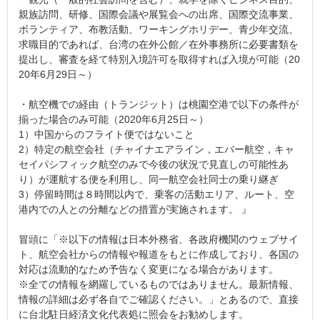
親族訪問、研修、国際会議や展覧会への出席、国際交流事業、
ボランティア、布教活動、ワーキングホリデー、青少年交流、
求職目的であれば、台湾の在外公館／在外事務所に必要書類を
提出し、審査を経て特別入境許可を取得すれば入境が可能（20
20年6月29日～）
・航空機での経由（トランジット）は桃園空港で以下の条件が
揃った場合のみ可能（2020年6月25日～）
1）中国からのフライト便ではないこと
2）特定の航空会社（チャイナエアライン，エバー航空，キャ
セイパシフィック航空のみで今後の状況で見直しの可能性あ
り）が運航する便を利用し、同一航空会社同士の乗り継ぎ
3）停留時間は８時間以内で、乗客の活動エリア、ルート、空
港内での人との分離などの措置が実施されます。 』
冒頭に「※以下の情報は日本外務省、各政府機関のウェブサイ
ト、航空会社からの情報や報道をもとに作成しており、各国の
対応は流動的なため予告なく変更になる場合があります。
※全ての情報を網羅しているものではありません。最新情報、
情報の詳細は必ず各自でご確認ください。」とあるので、直接
に台北駐日経済文化代表処に照会をお勧めします。