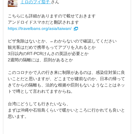
ミロのブイ茄子
さん
こちらにも詳細がありますので載せておきます
アンドロイドスマホだと翻訳されます
https://travelbans.org/asia/taiwan/
ビザ免除はないとか、←わからないので確認してください
観光客はだめで携帯もってアプリを入れるとか
3日以内のRT-PCRけんさの英語が必要とか
2週間の隔離には、罰則があるとか
このコロナかで人の行き来に制限があるのは、感染症対策に良
いことだと思いますが、どこまでが建前なのか、日本の帰って
きてからの隔離も、法的な根拠や罰則もないようなことはネッ
トで噂として言われてますからね。
台湾にどうしても行きたいなら、
まずは沖縄や石垣島くらいで暖かいところに行かれても良いと
思います。