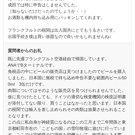
成田では特に申告はしませんでした。
（知らないだけだったのでしょうか・・）
お酒類も機内持ち込み用にパッキンしてくれます。
フランクフルトの税関は出入国共にとてもうるさいです。
出国手続き後は買い放題なので良いかもしれませんね♪
質問者からのお礼
既に先週フランクフルト空港経由で帰国しています。
ANAでBターミナルです。
免税店の中にビールの販売店は見つけましたのでビールを購入
しました。日本国に無税で持ち込め申告不要な範囲内ビール50
0ml 3缶だけです。
肉類についてはそのような販売店を見つけられませんでした。
仮に見つけたとしても、ドイツの適切な検査機関の検疫証明書
が添付してない限り、買うことはなかったと思います。日本国
の税関では輸入を差し止められその肉類は放棄させられること
となります。
この点に私自身が神経質になるのはこの三月まで二年間孫と東
京都町田市在の「こどもの国」の雪印牧場に遊びに行っていま
す。ここでは宮崎県の口蹄疫を契機として、牧場内に入る際、