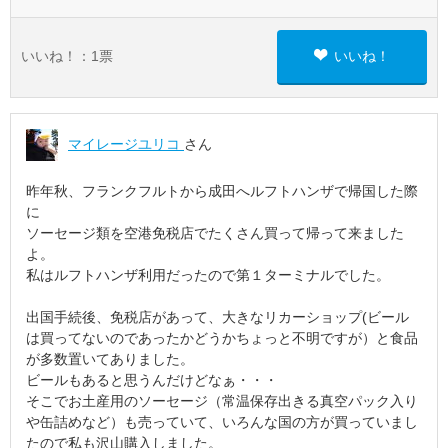
いいね！：
1
票
いいね！
マイレージユリコ
さん
昨年秋、フランクフルトから成田へルフトハンザで帰国した際
に
ソーセージ類を空港免税店でたくさん買って帰って来ました
よ。
私はルフトハンザ利用だったので第１ターミナルでした。
出国手続後、免税店があって、大きなリカーショップ(ビール
は買ってないのであったかどうかちょっと不明ですが）と食品
が多数置いてありました。
ビールもあると思うんだけどなぁ・・・
そこでお土産用のソーセージ（常温保存出きる真空パック入り
や缶詰めなど）も売っていて、いろんな国の方が買っていまし
たので私も沢山購入しました。