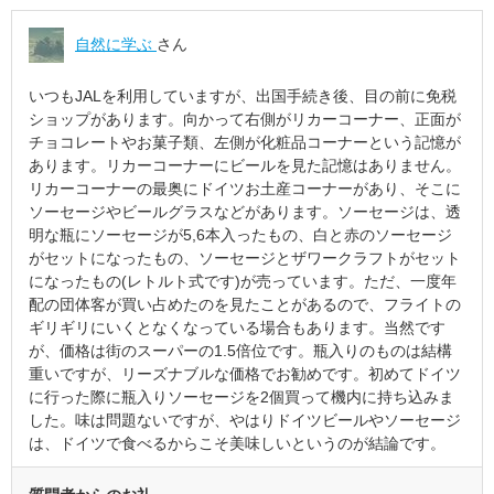
自然に学ぶ
さん
いつもJALを利用していますが、出国手続き後、目の前に免税
ショップがあります。向かって右側がリカーコーナー、正面が
チョコレートやお菓子類、左側が化粧品コーナーという記憶が
あります。リカーコーナーにビールを見た記憶はありません。
リカーコーナーの最奥にドイツお土産コーナーがあり、そこに
ソーセージやビールグラスなどがあります。ソーセージは、透
明な瓶にソーセージが5,6本入ったもの、白と赤のソーセージ
がセットになったもの、ソーセージとザワークラフトがセット
になったもの(レトルト式です)が売っています。ただ、一度年
配の団体客が買い占めたのを見たことがあるので、フライトの
ギリギリにいくとなくなっている場合もあります。当然です
が、価格は街のスーパーの1.5倍位です。瓶入りのものは結構
重いですが、リーズナブルな価格でお勧めです。初めてドイツ
に行った際に瓶入りソーセージを2個買って機内に持ち込みま
した。味は問題ないですが、やはりドイツビールやソーセージ
は、ドイツで食べるからこそ美味しいというのが結論です。