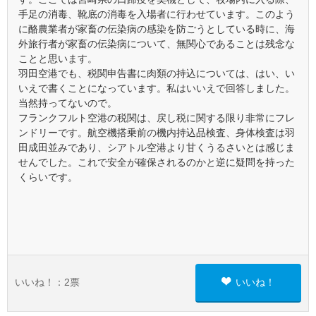
手足の消毒、靴底の消毒を入場者に行わせています。このよう
に酪農業者が家畜の伝染病の感染を防ごうとしている時に、海
外旅行者が家畜の伝染病について、無関心であることは残念な
ことと思います。
羽田空港でも、税関申告書に肉類の持込については、はい、い
いえで書くことになっています。私はいいえで回答しました。
当然持ってないので。
フランクフルト空港の税関は、戻し税に関する限り非常にフレ
ンドリーです。航空機搭乗前の機内持込品検査、身体検査は羽
田成田並みであり、シアトル空港より甘くうるさいとは感じま
せんでした。これで安全が確保されるのかと逆に疑問を持った
くらいです。
いいね！：
2
票
いいね！