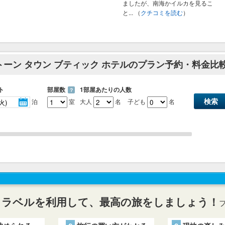
ましたが、南海かイルカを見るこ
）
と...
（
クチコミを読む
）
トーン タウン ブティック ホテルのプラン予約・料金比
ト
部屋数
1部屋あたりの人数
？
泊
室
大人
名
子ども
名
トラベルを利用して、最高の旅をしましょう！