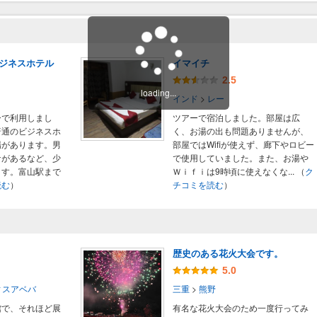
ジネスホテル
イマイチ
2.5
loading...
インド
>
レー
ーで利用しまし
ツアーで宿泊しました。部屋は広
普通のビジネスホ
く、お湯の出も問題ありませんが、
場があります。男
部屋ではWifiが使えず、廊下やロビー
ナがあるなど、少
で使用していました。また、お湯や
ます。富山駅まで
Ｗｉｆｉは9時頃に使えなくな...
（
ク
読む
）
チコミを読む
）
歴史のある花火大会です。
5.0
ィスアベバ
三重
>
熊野
館で、それほど展
有名な花火大会のため一度行ってみ