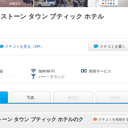
画像提供：アゴダ
 ストーン タウン ブティック ホテル
クチコミを書く
クチコミを見る（
2
件）
迎
無料Wi-Fi
両替サービス
ランドリー
バー・ラウンジ
写真
旅行記
Q＆A
トーン タウン ブティック ホテルのク
クチコミを投稿す