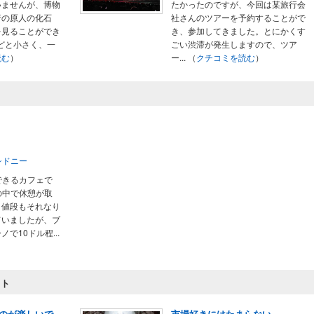
いませんが、博物
たかったのですが、今回は某旅行会
行の原人の化石
社さんのツアーを予約することがで
を見ることができ
き、参加してきました。とにかくす
どと小さく、一
ごい渋滞が発生しますので、ツア
読む
）
ー...
（
クチコミを読む
）
シドニー
できるカフェで
の中で休憩が取
。値段もそれなり
ていましたが、ブ
で10ドル程...
）
ット
のが楽しいで
市場好きにはたまらない