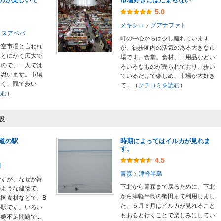
5.0
メキシコ
>
グアナファト
ィスアベバ
町の中心からは少し離れています
青空市場と言われ
が、徒歩圏内の活気のある大きな市
。とにかく広大で
場です。食堂。食材、日用品などい
るので、一人では
ろいろなものが売られており、歩い
と思います。市場
ているだけで楽しめ、市場が大好き
しく、観て歩い
で...
（
クチコミを読む
）
読む
）
設
道の駅
時期によってはイルカが見れま
す。
4.5
川
青森
>
津軽半島
ですが、なぜか韓
下北から青森まで戻るために、下北
のような建物で、
から津軽半島の蟹田まで利用しまし
国食材などで、B
た。５月６月はイルカが見れること
の駅です。いろい
もあると行くことで楽しみにしてい
不足問題で...