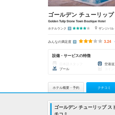
ゴールデン チューリップ
Golden Tulip Stone Town Boutique Hotel
ホテルランク
ザンジバル
？
3.24
みんなの満足度
？
設備・サービスの特徴
日本語スタッフ
空港送
プール
コイン
ホテル概要・予約
クチコミ
ゴールデン チューリップ ス
チコミ