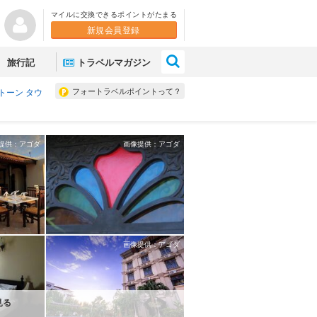
マイルに交換できるポイントがたまる
新規会員登録
×
旅行記
トラベルマガジン
フォートラベルポイントって？
トーン タウ
提供：アゴダ
画像提供：アゴダ
画像提供：アゴダ
見る