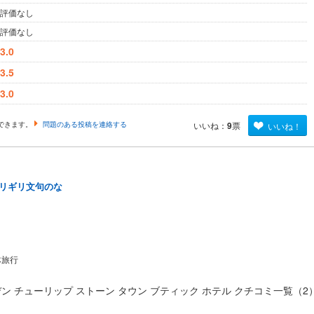
評価なし
評価なし
3.0
3.5
3.0
できます。
問題のある投稿を連絡する
いいね：
9
票
いいね！
リギリ文句のな
体旅行
ン チューリップ ストーン タウン ブティック ホテル クチコミ一覧（2