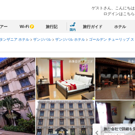
ゲストさん、こんにちは
ログインはこちら
アー
Wi-Fi
旅行記
旅行ガイド
ホテル
国内
タンザニア ホテル
>
ザンジバル
>
ザンジバル ホテル
>
ゴールデン チューリップ ス
画像提供：アゴダ
画像
旅行会社で詳細を