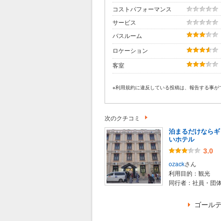
コストパフォーマンス
サービス
バスルーム
ロケーション
客室
※利用規約に違反している投稿は、報告する事が
次のクチコミ
泊まるだけならギ
いホテル
3.0
ozack
さん
利用目的：
観光
同行者：
社員・団
ゴールデ