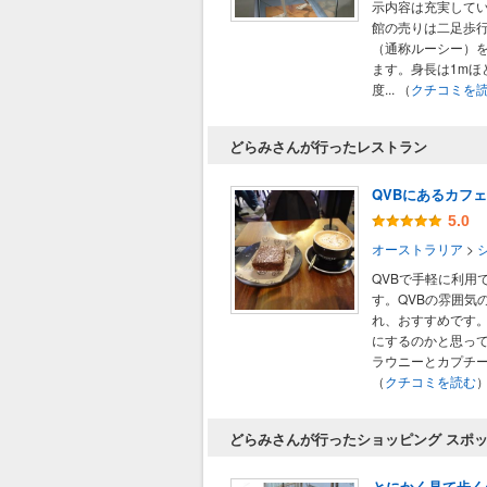
示内容は充実して
館の売りは二足歩
（通称ルーシー）
ます。身長は1mほ
度...
（
クチコミを
どらみさんが行ったレストラン
QVBにあるカフェ
5.0
オーストラリア
>
QVBで手軽に利用
す。QVBの雰囲気
れ、おすすめです
にするのかと思っ
ラウニーとカプチーノ
（
クチコミを読む
どらみさんが行ったショッピング スポ
とにかく見て歩く