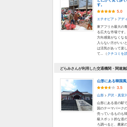
す。
5.0
エチオピア
>
アデ
東アフリカ最大の
る広大な市場です
方向感覚がなくな
入らない方がいい
は活気があって楽
て...
（
クチコミを
どらみさんが利用した交通機関・関連施
山形にある韓国風
3.5
山形
>
戸沢・真室
山形にある道の駅
国のテーマパーク
売っているものも韓
級スポット的な道
ろ調べると、農家の嫁