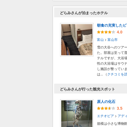
どらみさんが泊まったホテル
朝食の充実したビ
4.0
富山
>
富山市
雪の大谷へのツア
た。部屋は至って
テルですが、大浴
性の大浴場はサウ
し施設が整ってい
は...
（
クチコミを
どらみさんが行った観光スポット
原人の化石
3.5
エチオピア
>
アデ
規模は小さな博物