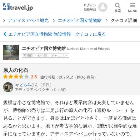
ログイン
新規登録
検索
MENU
バ
アディスアベバ 観光
エチオピア国立博物館
クチコミ詳細
エチオピア国立博物館 施設情報・クチコミに戻る
エチオピア国立博物館
National Museum of Ethiopia
博物館・美術館・ギャラリー
原人の化石
3.5
旅行時期：2025/12（約8ヶ月前）
by
どらみ
さん
（男性）
アディスアベバ クチコミ：3件
規模は小さな博物館で、それほど展示内容は充実していません
が、博物館の売りは二足歩行の原人の化石（通称ルーシー）を
見ることができます。身長は1mほどと小さく、一度見る価値は
あるかと思います。地下が考古学的な展示、1階が民族学的な展
示になっていますが、アディスアベバしか行っていないので、