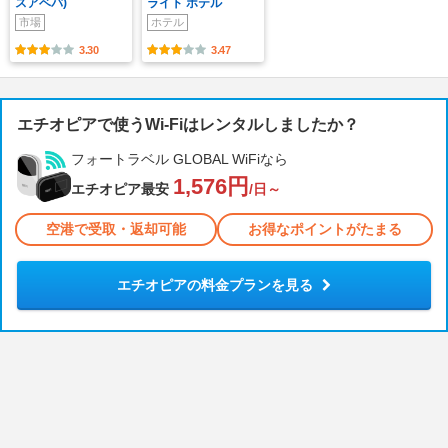
スアベバ)
ライト ホテル
市場
ホテル
3.30
3.47
エチオピアで使うWi-Fiはレンタルしましたか？
フォートラベル GLOBAL WiFiなら
1,576円
エチオピア最安
/日～
空港で受取・返却可能
お得なポイントがたまる
エチオピアの料金プランを見る