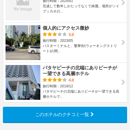
旅行時期：2025/01
完成して数年しかたってなくて綺麗。場所がソイ
ブッカオの...
個人的にアクセス微妙
3.0
旅行時期：2023/05
バスターミナルと、繁華街(ウォーキングストリ
ート)の間...
パタヤビーチの北端にありビーチが
一望できる高層ホテル
4.0
旅行時期：2019/12
パタヤビーチの北端にありビーチが一望できる高
層ホテルで...
このホテルのクチコミ一覧