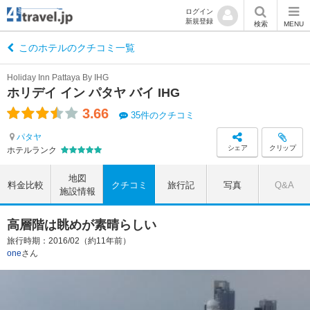
ログイン
新規登録
検索
MENU
このホテルのクチコミ一覧
Holiday Inn Pattaya By IHG
ホリデイ イン パタヤ バイ IHG
3.66
35件のクチコミ
パタヤ
シェア
クリップ
ホテルランク
地図
料金比較
クチコミ
旅行記
写真
Q&A
施設情報
高層階は眺めが素晴らしい
旅行時期：2016/02（約11年前）
one
さん