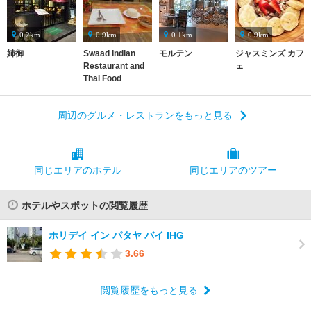
0.2km
0.9km
0.1km
0.9km
姉御
Swaad Indian
モルテン
ジャスミンズ カフ
Restaurant and
ェ
Thai Food
周辺のグルメ・レストランをもっと見る
同じエリアの
ホテル
同じエリアの
ツアー
ホテルやスポットの閲覧履歴
ホリデイ イン パタヤ バイ IHG
3.66
閲覧履歴をもっと見る