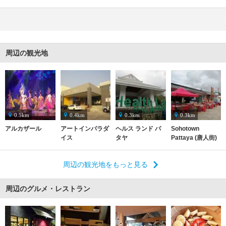
周辺の観光地
0.5km
0.4km
0.3km
0.3km
アルカザール
アートインパラダ
ヘルス ランド パ
Sohotown
イス
タヤ
Pattaya (唐人街)
周辺の観光地をもっと見る
周辺のグルメ・レストラン