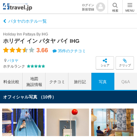
ログイン
新規登録
検索
MENU
パタヤのホテル一覧
Holiday Inn Pattaya By IHG
ホリデイ イン パタヤ バイ IHG
3.66
35件のクチコミ
パタヤ
シェア
クリップ
ホテルランク
地図
料金比較
クチコミ
旅行記
写真
Q&A
施設情報
オフィシャル写真 （10件）