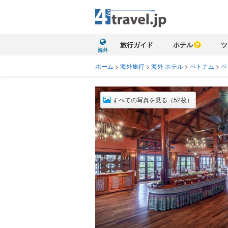
旅行ガイド
ホテル
ツ
海外
ホーム
>
海外旅行
>
海外 ホテル
>
ベトナム
>
ベ
すべての写真を見る（52枚）