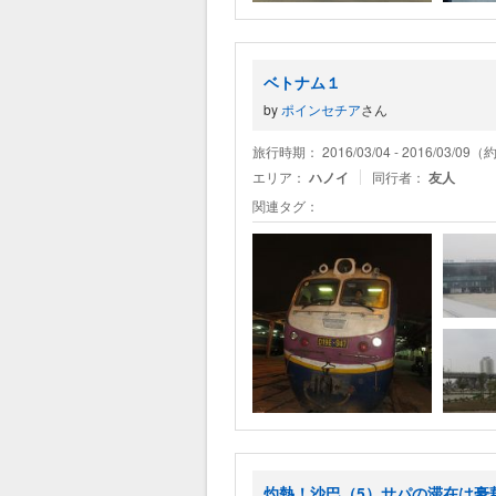
ベトナム１
by
ポインセチア
さん
旅行時期： 2016/03/04 - 2016/03/09
エリア：
ハノイ
同行者：
友人
関連タグ：
灼熱！沙巴（5）サパの滞在は豪