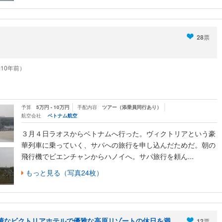
28
票
（約10年前）
予算
5万円 - 10万円
手配内容
ツアー（添乗員同行あり）
航空会社
ベトナム航空
３月４日ラオスからベトナムへ行った。ヴィクトリアという豪
華列車に乗っていく、サパへの旅行を申し込んだためだ。朝の
飛行機でビエンチャンからハノイへ。サパ旅行を頼ん...
もっと見る（写真24枚）
華なビクトリアホテルで優雅な高原リゾートの休日を満
12
票