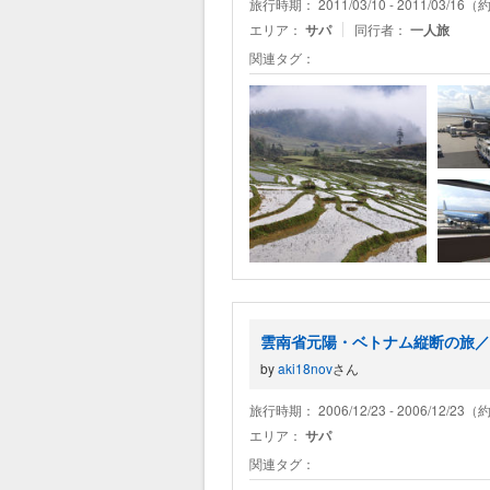
旅行時期： 2011/03/10 - 2011/03/16
エリア：
サパ
同行者：
一人旅
関連タグ：
雲南省元陽・ベトナム縦断の旅／7
by
aki18nov
さん
旅行時期： 2006/12/23 - 2006/12/23
エリア：
サパ
関連タグ：