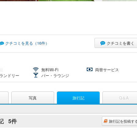
クチコミを書く
クチコミを見る（
16
件）
迎
無料Wi-Fi
両替サービス
ランドリー
バー・ラウンジ
写真
旅行記
Q＆A
行記
5件
旅行記を投稿す