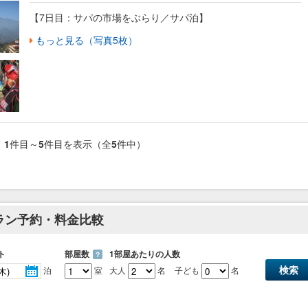
【7日目：サパの市場をぶらり／サパ泊】
もっと見る（写真5枚）
1
件目～
5
件目を表示（全
5
件中）
rtのプラン予約・料金比較
ト
部屋数
1部屋あたりの人数
？
泊
室
大人
名
子ども
名