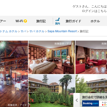
ゲストさん、こんにちは
ログインはこちら
アー
Wi-Fi
旅行記
旅行ガイド
ホテル
国内
トナム ホテル
>
サパ
>
サパ ホテル
>
Sapa Mountain Resort
>
旅行記
画像提供：アゴダ
画像
旅行会社で詳細を
画像提供：アゴダ