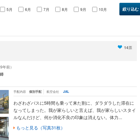
5月
6月
7月
8月
9月
10月
14
票
（約9年前）
婦
手配内容
個別手配
航空会社
JAL
わざわざバスに5時間も乗って来た割に、ダラダラした滞在に
なってしまった。我が家らしいと言えば、我が家らしいスタイ
ルなんだけど、何か消化不良の印象は消えない。体力...
もっと見る（写真31枚）