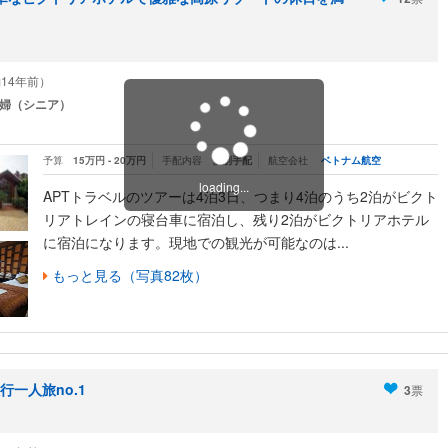
（約14年前）
婦（シニア）
予算
15万円 - 20万円
手配内容
個別手配
航空会社
ベトナム航空
loading...
APTトラベルのツアーは4泊3日、つまり4泊のうち2泊がビクト
リアトレインの寝台車に宿泊し、残り2泊がビクトリアホテル
に宿泊になります。現地での観光が可能なのは...
もっと見る（写真82枚）
一人旅no.1
3
票