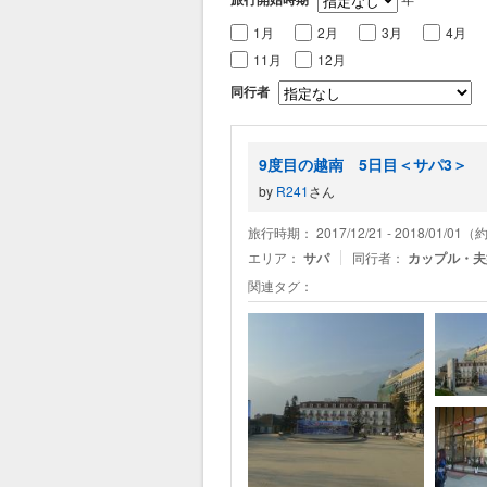
1月
2月
3月
4月
11月
12月
同行者
9度目の越南 5日目＜サパ3＞
by
R241
さん
旅行時期： 2017/12/21 - 2018/01/01
エリア：
サパ
同行者：
カップル・夫
関連タグ：