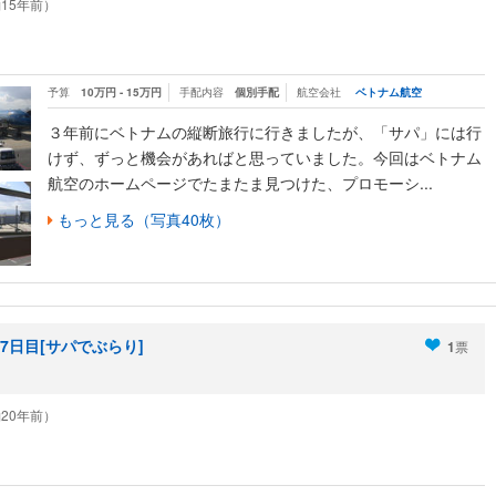
（約15年前）
予算
10万円 - 15万円
手配内容
個別手配
航空会社
ベトナム航空
３年前にベトナムの縦断旅行に行きましたが、「サパ」には行
けず、ずっと機会があればと思っていました。今回はベトナム
航空のホームページでたまたま見つけた、プロモーシ...
もっと見る（写真40枚）
日目[サパでぶらり]
1
票
（約20年前）