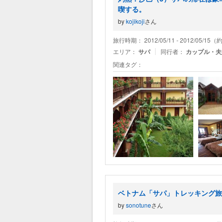
喫する。
by
kojikoji
さん
旅行時期： 2012/05/11 - 2012/05/15
エリア：
サパ
同行者：
カップル・夫
関連タグ：
ベトナム「サパ」トレッキング旅行
by
sonotune
さん