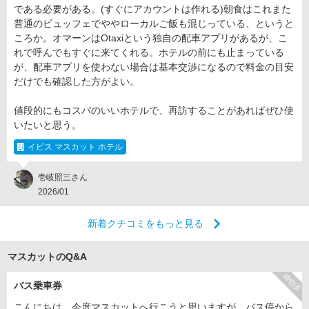
である必要がある。(すぐにアカウントは作れる)朝食はこれまた
普通のビュッフェでややローカルご飯も混じっている、というと
ころか。オマーンはOtaxiという独自の配車アプリがあるが、こ
れで呼んでもすぐに来てくれる。ホテルの前にも止まっている
が、配車アプリを使わない場合は基本交渉になるので料金の目安
だけでも確認した方がよい。
値段的にもコスパのいいホテルで、再訪することがあればぜひ使
いたいと思う。
イビス マスカット ホテル
壱岐照三さん
2026/01
新着クチコミをもっと見る
マスカットのQ&A
締切済
バス乗車券
こんにちは。今度マスカットへ行こうと思いますが、バス停から