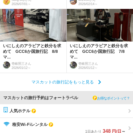
2026/07/01～
2026/02/14～
いにしえのアラビアと鉄分を求
いにしえのアラビアと鉄分を求
めて GCC6か国旅行記 8/8
めて GCC6か国旅行記 7/8
マ...
マ...
壱岐照三
さん
壱岐照三
さん
2026/01/12～
2026/01/12～
マスカットの旅行記をもっと見る
マスカットの旅行予約はフォートラベル
お得なポイントって？
人気ホテル
格安Wi-Fiレンタル
348
円/日
～
1日あたり