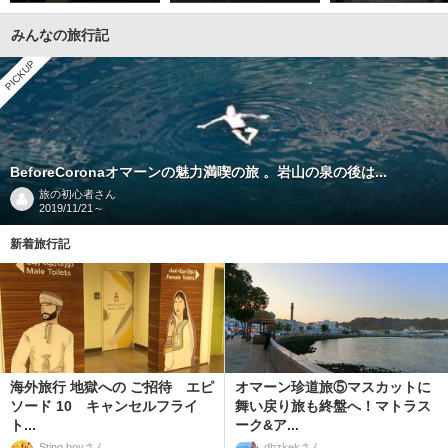
みんなの旅行記
PICKUP
BeforeCoronaオマーンの魅力満喫の旅 。岩山の泉の後は...
旅の初心者
さん
2019/11/21～
新着旅行記
海外旅行 地獄への ご招待 エピ
オマーン珍道旅⑤マスカットに
ソード 10 キャンセルフライ
舞い戻り旅も終盤へ！マトラス
ト...
ーク&ア...
Sting boy
さん
dhzkek
さん