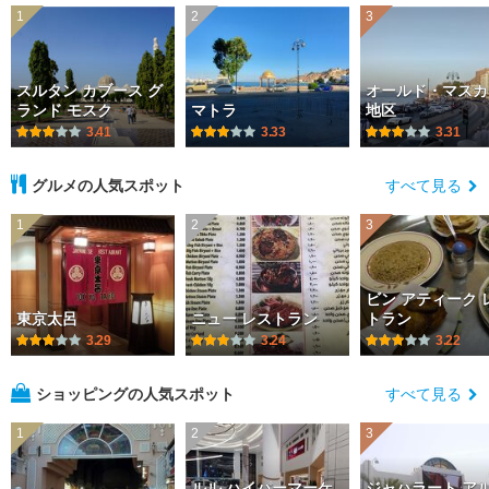
1
2
3
スルタン カブース グ
オールド・マスカ
ランド モスク
マトラ
地区
3.41
3.33
3.31
グルメの人気スポット
すべて見る
1
2
3
ビン アティーク 
東京太呂
ニュー レストラン
トラン
3.29
3.24
3.22
ショッピングの人気スポット
すべて見る
1
2
3
ルル ハイパーマーケ
ジャハラート アル