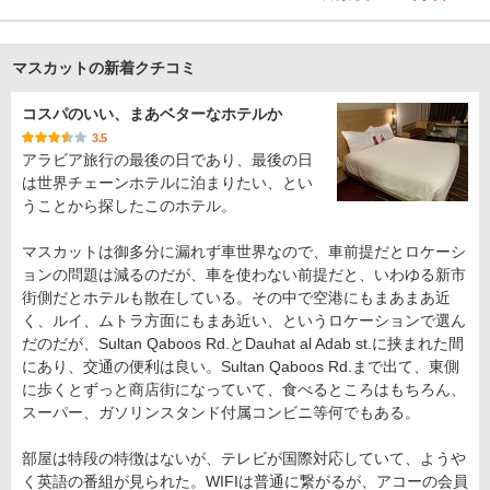
マスカットの新着クチコミ
コスパのいい、まあベターなホテルか
3.5
アラビア旅行の最後の日であり、最後の日
は世界チェーンホテルに泊まりたい、とい
うことから探したこのホテル。
マスカットは御多分に漏れず車世界なので、車前提だとロケーシ
ョンの問題は減るのだが、車を使わない前提だと、いわゆる新市
街側だとホテルも散在している。その中で空港にもまあまあ近
く、ルイ、ムトラ方面にもまあ近い、というロケーションで選ん
だのだが、Sultan Qaboos Rd.とDauhat al Adab st.に挟まれた間
にあり、交通の便利は良い。Sultan Qaboos Rd.まで出て、東側
に歩くとずっと商店街になっていて、食べるところはもちろん、
スーパー、ガソリンスタンド付属コンビニ等何でもある。
部屋は特段の特徴はないが、テレビが国際対応していて、ようや
く英語の番組が見られた。WIFIは普通に繋がるが、アコーの会員