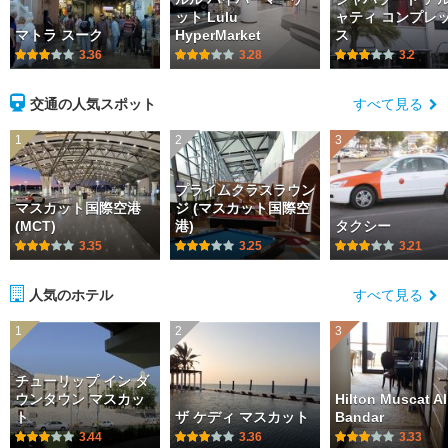
ット Lulu
ャティ コンプレ
マトラ スーク
HyperMarket
ス
3.36
3.28
3.2
交通の人気スポット
すべて見る
1
2
3
プライムクラスラウン
マスカット国際空港
ジ (マスカット国際空
(MCT)
港)
タクシー
3.35
3.25
3.21
人気のホテル
すべて見る
1
2
3
チューリップ イン ダ
ウンタウン マスカッ
Hilton Muscat Al
ト
ザ ケディ マスカット
Bandar
3.44
3.36
3.33