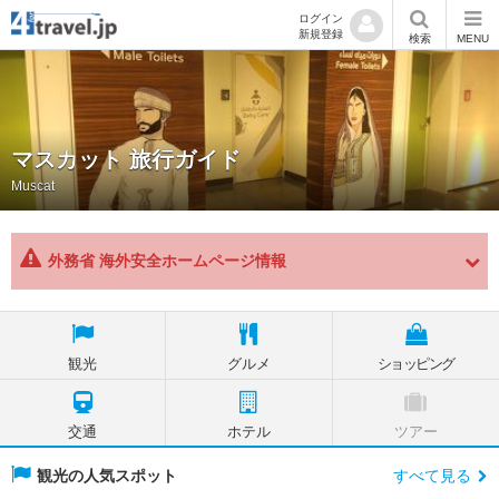
ログイン
新規登録
検索
MENU
マスカット 旅行ガイド
Muscat
外務省 海外安全ホームページ情報
観光
グルメ
ショッピング
交通
ホテル
ツアー
観光の人気スポット
すべて見る