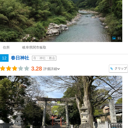
11
住所
岐阜県関市板取
春日神社
12
寺・神社・教会
3.28
クリップ
評価詳細