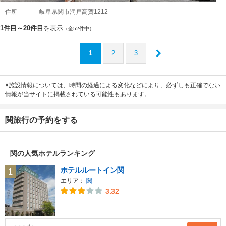
住所
岐阜県関市洞戸高賀1212
1件目～20件目
を表示
（全52件中）
1
2
3
※施設情報については、時間の経過による変化などにより、必ずしも正確でない
情報が当サイトに掲載されている可能性もあります。
関旅行の予約をする
関の人気ホテルランキング
ホテルルートイン関
1
エリア：
関
3.32