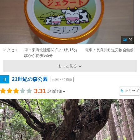
20
アクセス
車：東海北陸道関ICより約15分 電車：長良川鉄道刃物会館前
駅から徒歩約5分
もっと見る
21世紀の森公園
8
公園・植物園
3.31
クリップ
評価詳細