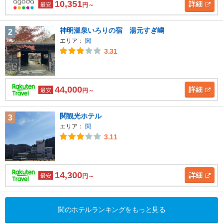
10,351
詳細
最安
円～
神明温泉いろりの宿 湯元すぎ嶋
2
エリア：
関
3.31
44,000
詳細
最安
円～
関観光ホテル
3
エリア：
関
3.11
14,300
詳細
最安
円～
関のホテルランキングをもっと見る