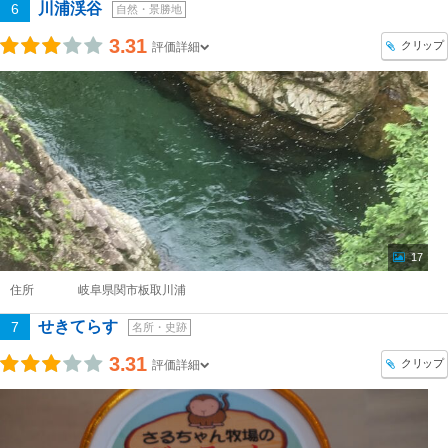
川浦渓谷
6
自然・景勝地
3.31
クリップ
評価詳細
17
住所
岐阜県関市板取川浦
せきてらす
7
名所・史跡
3.31
クリップ
評価詳細