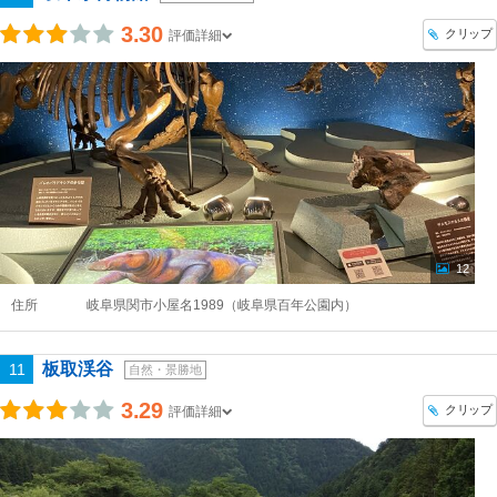
3.30
クリップ
評価詳細
12
住所
岐阜県関市小屋名1989（岐阜県百年公園内）
板取渓谷
11
自然・景勝地
3.29
クリップ
評価詳細