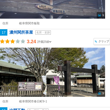
9
住所
岐阜県関市板取
濃州関所茶屋
17
名所・史跡
3.24
クリップ
評価詳細
9
住所
岐阜県関市春日町9-1