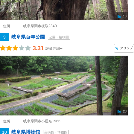
18
住所
岐阜県関市板取2340
岐阜県百年公園
9
公園・植物園
3.31
クリップ
評価詳細
28
住所
岐阜県関市小屋名1966
岐阜県博物館
10
美術館・博物館