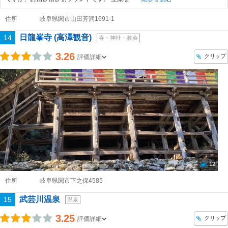
住所
岐阜県関市山田芳洞1691-1
日龍峯寺 (高澤観音)
14
寺・神社・教会
3.26
クリップ
評価詳細
12
住所
岐阜県関市下之保4585
武芸川温泉
15
温泉
3.25
クリップ
評価詳細