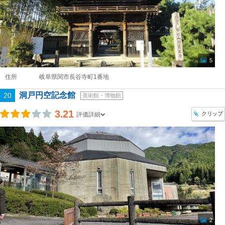
5
住所
岐阜県関市長谷寺町1番地
洞戸円空記念館
20
美術館・博物館
3.21
クリップ
評価詳細
2