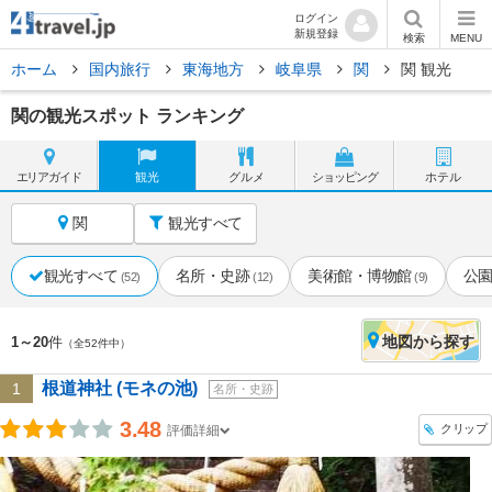
ログイン
新規登録
検索
MENU
ホーム
国内旅行
東海地方
岐阜県
関
関 観光
関の観光スポット ランキング
エリア
ガイド
観光
グルメ
ショッピング
ホテル
関
観光すべて
観光すべて
名所・史跡
美術館・博物館
公
(52)
(12)
(9)
地図
から探す
1～20
件
（全52件中）
根道神社 (モネの池)
1
名所・史跡
3.48
クリップ
評価詳細