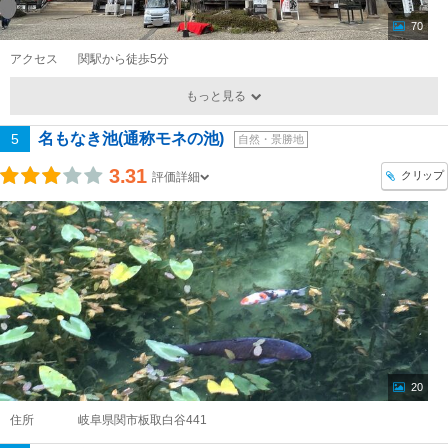
70
アクセス
関駅から徒歩5分
もっと見る
名もなき池(通称モネの池)
5
自然・景勝地
3.31
クリップ
評価詳細
20
住所
岐阜県関市板取白谷441