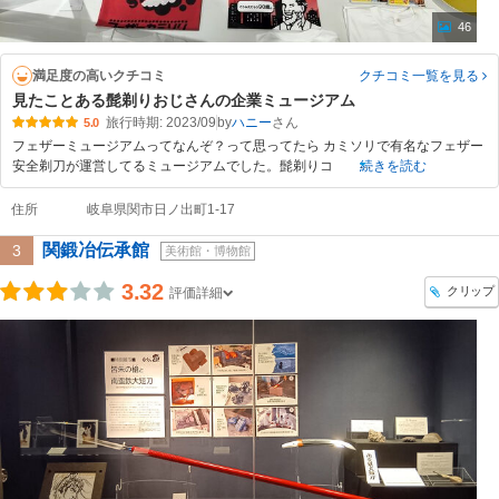
46
満足度の高いクチコミ
クチコミ一覧
を見る
見たことある髭剃りおじさんの企業ミュージアム
旅行時期: 2023/09
by
ハニー
5.0
フェザーミュージアムってなんぞ？って思ってたら カミソリで有名なフェザー
安全剃刀が運営してるミュージアムでした。髭剃りコ
続きを読む
住所
岐阜県関市日ノ出町1-17
関鍛冶伝承館
3
美術館・博物館
3.32
クリップ
評価詳細