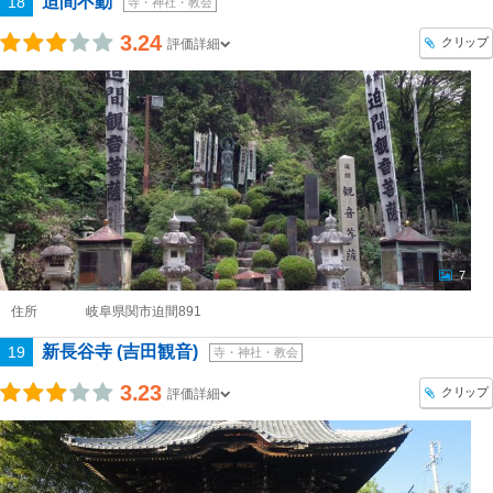
迫間不動
18
寺・神社・教会
3.24
クリップ
評価詳細
7
住所
岐阜県関市迫間891
新長谷寺 (吉田観音)
19
寺・神社・教会
3.23
クリップ
評価詳細