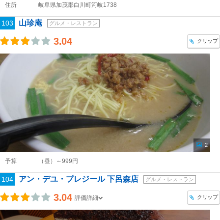
住所
岐阜県加茂郡白川町河岐1738
山珍庵
103
グルメ・レストラン
3.04
クリップ
2
予算
（昼）～999円
アン・デユ・プレジール 下呂森店
104
グルメ・レストラン
3.04
クリップ
評価詳細