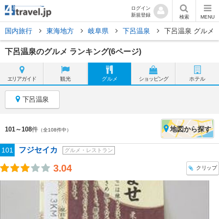
ログイン
新規登録
検索
MENU
国内旅行
東海地方
岐阜県
下呂温泉
下呂温泉 グルメ
下呂温泉のグルメ ランキング(6ページ)
エリア
ガイド
観光
グルメ
ショッピング
ホテル
下呂温泉
地図
から探す
101～108
件
（全108件中）
フジセイカ
101
グルメ・レストラン
3.04
クリップ