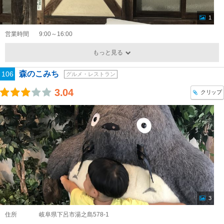
1
営業時間
9:00～16:00
もっと見る
森のこみち
106
グルメ・レストラン
3.04
クリップ
3
住所
岐阜県下呂市湯之島578-1