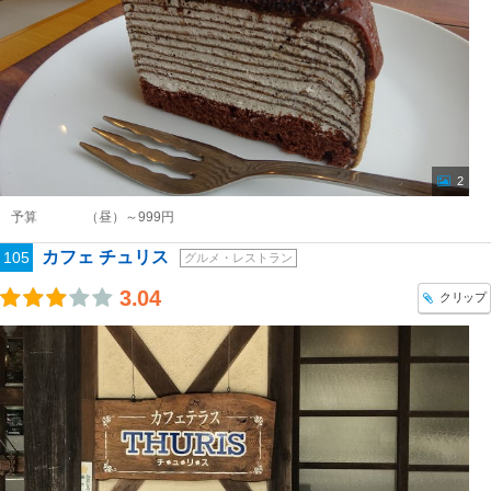
2
予算
（昼）～999円
カフェ チュリス
105
グルメ・レストラン
3.04
クリップ