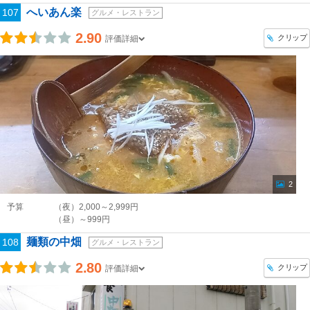
へいあん楽
107
グルメ・レストラン
2.90
クリップ
評価詳細
2
予算
（夜）2,000～2,999円
（昼）～999円
麺類の中畑
108
グルメ・レストラン
2.80
クリップ
評価詳細