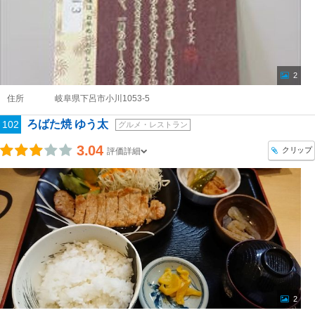
2
住所
岐阜県下呂市小川1053-5
ろばた焼 ゆう太
102
グルメ・レストラン
3.04
クリップ
評価詳細
2