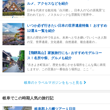
ルメ、アクセスなどを紹介
日本を代表する観光地「白川郷」。日本人の“心の原風景”と
言われており、ノスタルジックな雰囲気で世界中...
いつか必ず行きたい日本の世界遺産特集！ おすすめ
12選＆一覧を紹介
悠久の歴史の中で生まれ、未来へと引き継いでいくべき人類
の宝、世界遺産。文化遺産、自然遺産、複合遺産の...
【飛騨高山】家族旅行にも♪ おすすめモデルコー
ス！名所や祭、グルメも紹介
“古きよき町並み”。歴史を感じさせる場所をこんな風に表現
しますが、この言葉が一番似合う場所は、ここ「...
岐阜のトラベルマガジンをもっと見る
岐阜でこの時期人気の旅行記
岐阜郡上八幡ツアー１日目