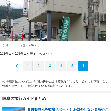
2
予算
（昼）～999円
101件目～108件目
を表示
（全108件中）
1
2
3
4
5
6
※施設情報については、時間の経過による変化などにより、必ずしも正確でない
情報が当サイトに掲載されている可能性もあります。
岐阜の旅行ガイドまとめ
白川郷観光を徹底サポート！ 絶対外せない名所やグ