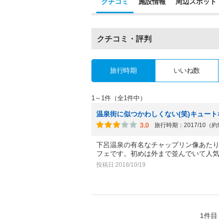
クチコミ
施設情報
周辺スポット
クチコミ・評判
旅行時期
いいね数
1～1件（全1件中）
温泉街に似つかわしくない(笑)キュート
3.0
旅行時期：2017/10（
下呂温泉の有名なチャップリン像あた
フェです。初めは外まで並んでいて人
投稿日:2018/10/19
1件目