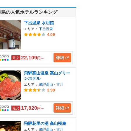
阜県の人気ホテルランキング
下呂温泉 水明館
エリア：
下呂温泉
4.09
22,109
詳細
最安
円～
飛騨高山温泉 高山グリー
ンホテル
エリア：
飛騨高山・古川
3.99
17,820
詳細
最安
円～
飛騨花里の湯 高山桜庵
エリア：
飛騨高山・古川