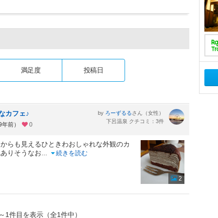
満足度
投稿日
なカフェ♪
by
さん（女性）
ろーずるる
下呂温泉 クチコミ：3件
約9年前）
0
りからも見えるひときわおしゃれな外観のカ
気ありそうなお
...
続きを読む
2
～1件目を表示（全1件中）