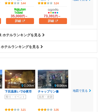
3.44
3.24
35,000
73,391
円～
円～
詳細
詳細
泉 ホテルランキングを見る
 ホテルランキングを見る
m
0.06km
0.06km
地図で見る
下呂温泉いでゆ夜市
チャップリン像
祭り・イベント
名所・史跡
3.21
3.35