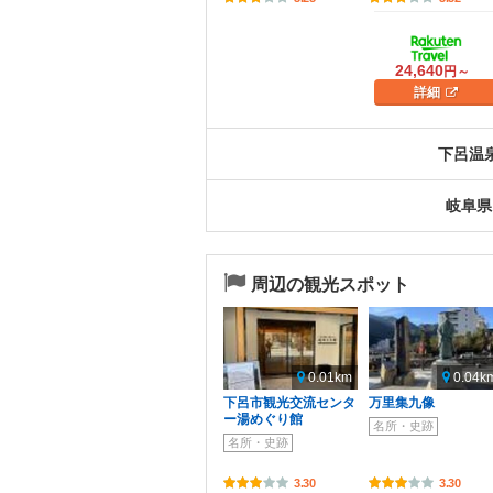
24,640
円～
詳細
下呂温
岐阜県
周辺の観光スポット
0.01km
0.04k
下呂市観光交流センタ
万里集九像
ー湯めぐり館
名所・史跡
名所・史跡
3.30
3.30