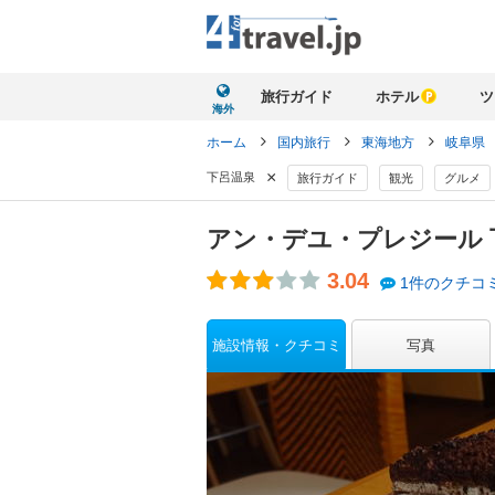
旅行ガイド
ホテル
ツ
海外
ホーム
国内旅行
東海地方
岐阜県
×
下呂温泉
旅行ガイド
観光
グルメ
アン・デユ・プレジール
3.04
1件のクチコ
施設情報・クチコミ
写真