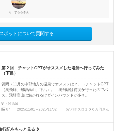
さん
ろーずるる
スポットについて質問する
第２回 チャットGPTがオススメした場所へ行ってみた
（下呂）
質問（11月の中部地方の温泉でオススメは？）→チャットGPT
（奥飛騨、飛騨高山、下呂）。 奥飛騨は何度か行ったのでパ
ス、飛騨高山は魅かれるけどインバウンドが多そ...
下呂温泉
67
2025/11/01～2025/11/02
by パチスロ１００万円さん
旅行記をもっと見る