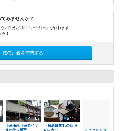
ってみませんか？
ように自分だけの「旅の計画」が作れます。
録も！
旅の計画を作成する
m
0.11km
0.11km
下呂温泉 下呂ロイヤ
下呂温泉 離れの宿 月
ルホテル雅亭
のあかり
地図で見る