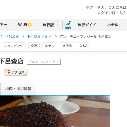
ゲストさん、
こんにちは
ログインはこちら
アー
Wi-Fi
旅行記
旅行ガイド
ホテル
国内
下呂温泉
下呂温泉 グルメ
アン・デユ・プレジール 下呂森店
ショッピング
交通
ホテル
旅行記
Q＆A
 下呂森店
グルメ・レストラン
ミ
アクセス
地図・周辺情報