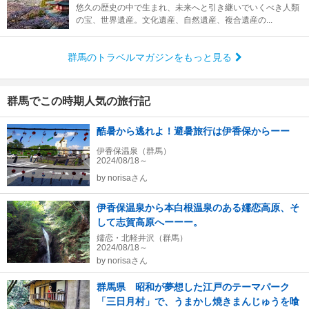
悠久の歴史の中で生まれ、未来へと引き継いでいくべき人類
の宝、世界遺産。文化遺産、自然遺産、複合遺産の...
群馬のトラベルマガジンをもっと見る
群馬でこの時期人気の旅行記
酷暑から逃れよ！避暑旅行は伊香保からーー
伊香保温泉（群馬）
2024/08/18～
by
norisaさん
伊香保温泉から本白根温泉のある嬬恋高原、そ
して志賀高原へーーー。
嬬恋・北軽井沢（群馬）
2024/08/18～
by
norisaさん
群馬県 昭和が夢想した江戸のテーマパーク
「三日月村」で、うまかし焼きまんじゅうを喰