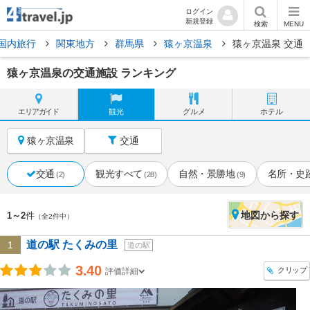
ログイン
新規登録
検索
MENU
国内旅行
関東地方
群馬県
猿ヶ京温泉
猿ヶ京温泉 交通
猿ヶ京温泉の交通施設 ランキング
エリア
ガイド
観光
グルメ
ホテル
猿ヶ京温泉
交通
交通
観光すべて
自然・景勝地
名所・史
(2)
(28)
(9)
地図
から探す
1～2
件
（全2件中）
道の駅 たくみの里
1
道の駅
3.40
クリップ
評価詳細