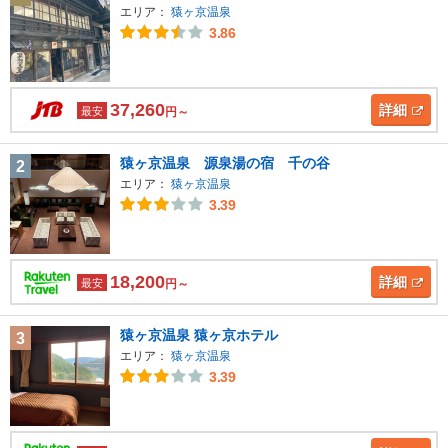
エリア：
猿ヶ京温泉
3.86
37,260
詳細
最安
円～
猿ヶ京温泉 源泉湯の宿 千の谷
2
エリア：
猿ヶ京温泉
3.39
18,200
詳細
最安
円～
猿ヶ京温泉 猿ヶ京ホテル
3
エリア：
猿ヶ京温泉
3.39