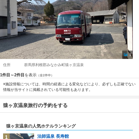
1
住所
群馬県利根郡みなかみ町猿ヶ京温泉
1件目～2件目
を表示
（全2件中）
※施設情報については、時間の経過による変化などにより、必ずしも正確でない
情報が当サイトに掲載されている可能性もあります。
猿ヶ京温泉旅行の予約をする
猿ヶ京温泉の人気ホテルランキング
法師温泉 長寿館
1