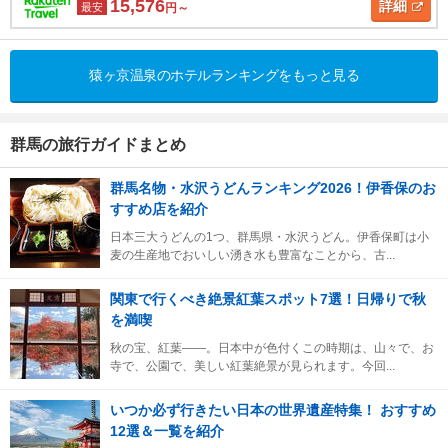
15,576
詳細
最安
円～
猿ヶ京温泉のホテルランキングをもっと見る
群馬の旅行ガイドまとめ
群馬名物・水沢うどんランキング2026！伊香保のお
すすめ店を紹介
日本三大うどんの1つ、群馬県・水沢うどん。伊香保町は小
麦の生産地でおいしい湧き水も豊富なことから、古...
関東で行くべき絶景紅葉スポット7選！日帰りで秋
を満喫
秋の宝、紅葉――。日本中が色付くこの時期は、山々で、お
寺で、公園で、美しい紅葉絶景が見られます。今回...
いつか必ず行きたい日本の世界遺産特集！ おすすめ
12選＆一覧を紹介