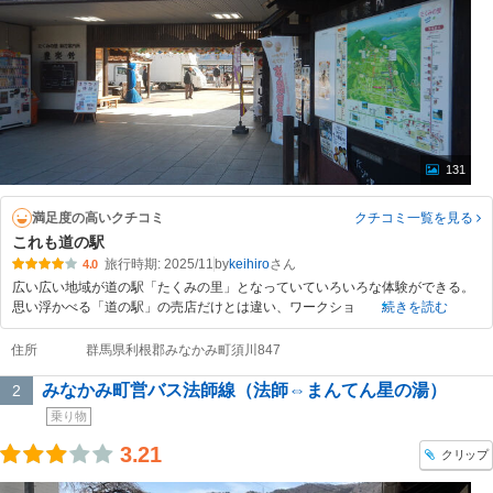
131
満足度の高いクチコミ
クチコミ一覧
を見る
これも道の駅
旅行時期: 2025/11
by
keihiro
4.0
広い広い地域が道の駅「たくみの里」となっていていろいろな体験ができる。
思い浮かべる「道の駅」の売店だけとは違い、ワークショ
続きを読む
住所
群馬県利根郡みなかみ町須川847
みなかみ町営バス法師線（法師⇔まんてん星の湯）
2
乗り物
3.21
クリップ