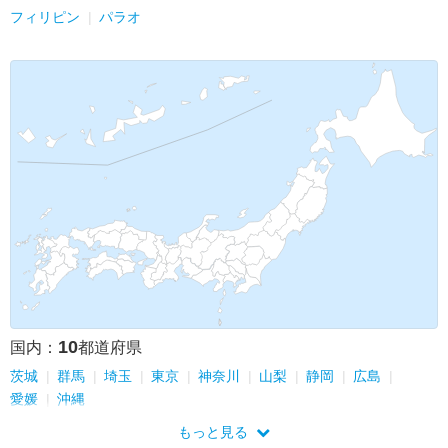
フィリピン
パラオ
10
国内：
都道府県
茨城
群馬
埼玉
東京
神奈川
山梨
静岡
広島
愛媛
沖縄
もっと見る