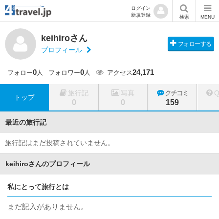
ログイン
新規登録
検索
MENU
keihiroさん
フォローする
プロフィール
0
0
24,171
フォロー
人
フォロワー
人
アクセス
旅行記
写真
クチコミ
トップ
0
0
159
最近の旅行記
旅行記はまだ投稿されていません。
keihiroさんのプロフィール
私にとって旅行とは
まだ記入がありません。