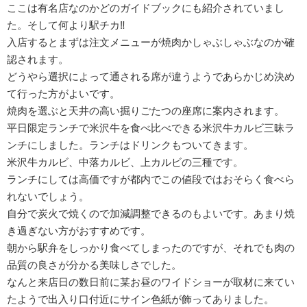
ここは有名店なのかどのガイドブックにも紹介されていまし
た。そして何より駅チカ‼
入店するとまずは注文メニューが焼肉かしゃぶしゃぶなのか確
認されます。
どうやら選択によって通される席が違うようであらかじめ決め
て行った方がよいです。
焼肉を選ぶと天井の高い掘りごたつの座席に案内されます。
平日限定ランチで米沢牛を食べ比べできる米沢牛カルビ三昧ラ
ンチにしました。ランチはドリンクもついてきます。
米沢牛カルビ、中落カルビ、上カルビの三種です。
ランチにしては高価ですが都内でこの値段ではおそらく食べら
れないでしょう。
自分で炭火で焼くので加減調整できるのもよいです。あまり焼
き過ぎない方がおすすめです。
朝から駅弁をしっかり食べてしまったのですが、それでも肉の
品質の良さが分かる美味しさでした。
なんと来店日の数日前に某お昼のワイドショーが取材に来てい
たようで出入り口付近にサイン色紙が飾ってありました。