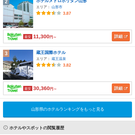
ホテルメトロポリタン山形
2
エリア：
山形市
3.87
11,300
詳細
最安
円～
蔵王国際ホテル
3
エリア：
蔵王温泉
3.82
30,360
詳細
最安
円～
山形県のホテルランキングをもっと見る
ホテルやスポットの閲覧履歴