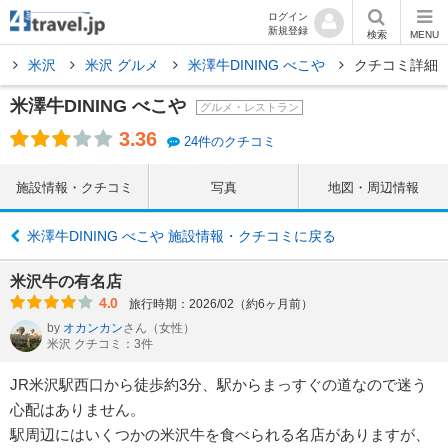
ログイン
新規登録
検索
MENU
県
米沢
米沢 グルメ
米澤牛DINING べこや
クチコミ詳細
米澤牛DINING べこや
グルメ・レストラン
3.36
24件のクチコミ
施設情報・クチコミ
写真
地図・周辺情報
米澤牛DINING べこや 施設情報・クチコミに戻る
米沢牛の有名店
4.0
旅行時期：2026/02（約6ヶ月前）
by
オカンカン
さん
（女性）
米沢 クチコミ：3件
JR米沢駅西口から徒歩約3分、駅からまっすぐの道なので迷う
心配はありません。
駅周辺にはいくつかの米沢牛を食べられる名店がありますが、