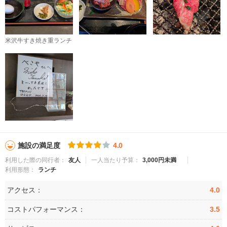
米沢牛すき焼き重ランチ
施設の満足度
4.0
利用した際の同行者：
友人
一人当たり予算：
3,000円未満
利用形態：
ランチ
アクセス：
4.0
コストパフォーマンス：
3.5