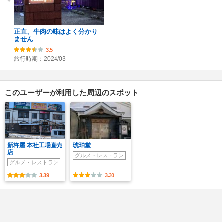
正直、牛肉の味はよく分かり
ません
3.5
旅行時期：2024/03
このユーザーが利用した周辺のスポット
新杵屋 本社工場直売
琥珀堂
店
グルメ・レストラン
グルメ・レストラン
3.39
3.30