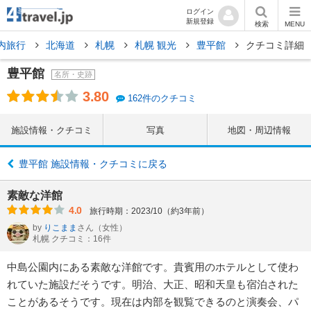
ログイン
新規登録
検索
MENU
内旅行
北海道
札幌
札幌 観光
豊平館
クチコミ詳細
豊平館
名所・史跡
3.80
162件のクチコミ
施設情報・クチコミ
写真
地図・周辺情報
豊平館 施設情報・クチコミに戻る
素敵な洋館
4.0
旅行時期：2023/10（約3年前）
by
りこまま
さん
（女性）
札幌 クチコミ：16件
中島公園内にある素敵な洋館です。貴賓用のホテルとして使わ
れていた施設だそうです。明治、大正、昭和天皇も宿泊された
ことがあるそうです。現在は内部を観覧できるのと演奏会、パ