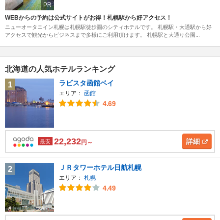
PR
WEBからの予約は公式サイトがお得！札幌駅から好アクセス！
ニューオータニイン札幌は札幌駅徒歩圏のシティホテルです。 札幌駅・大通駅から好
アクセスで観光からビジネスまで多様にご利用頂けます。 札幌駅と大通り公園...
北海道の人気ホテルランキング
ラビスタ函館ベイ
1
エリア：
函館
4.69
22,232
詳細
最安
円～
ＪＲタワーホテル日航札幌
2
エリア：
札幌
4.49