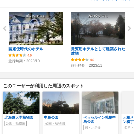
前のクチコミ
次のクチコミ
開拓使時代のホテル
貴賓用ホテルとして建築された
建物
4.0
4.0
旅行時期：2023/10
旅行時期：2023/11
このユーザーが利用した周辺のスポット
北海道大学植物園
中島公園
ベッセルイン札幌中
元祖さ
島公園
ン横丁
公園・植物園
公園・植物園
宿・ホテル
名所・