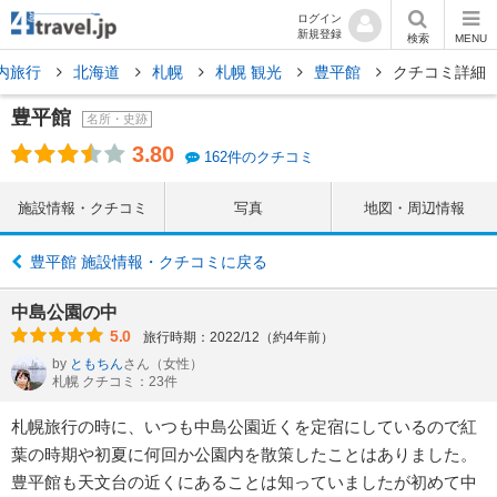
ログイン
新規登録
検索
MENU
内旅行
北海道
札幌
札幌 観光
豊平館
クチコミ詳細
豊平館
名所・史跡
3.80
162件のクチコミ
施設情報・クチコミ
写真
地図・周辺情報
豊平館 施設情報・クチコミに戻る
中島公園の中
5.0
旅行時期：2022/12（約4年前）
by
ともちん
さん
（女性）
札幌 クチコミ：23件
札幌旅行の時に、いつも中島公園近くを定宿にしているので紅
葉の時期や初夏に何回か公園内を散策したことはありました。
豊平館も天文台の近くにあることは知っていましたが初めて中