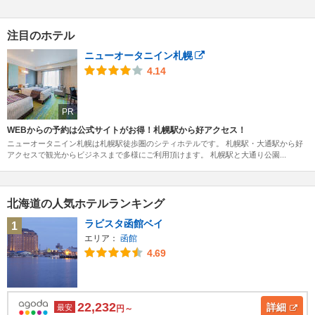
注目のホテル
ニューオータニイン札幌
4.14
PR
WEBからの予約は公式サイトがお得！札幌駅から好アクセス！
ニューオータニイン札幌は札幌駅徒歩圏のシティホテルです。 札幌駅・大通駅から好
アクセスで観光からビジネスまで多様にご利用頂けます。 札幌駅と大通り公園...
北海道の人気ホテルランキング
ラビスタ函館ベイ
1
エリア：
函館
4.69
22,232
詳細
最安
円～