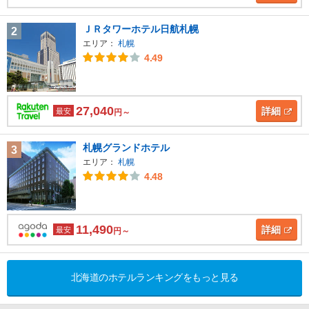
ＪＲタワーホテル日航札幌
2
エリア：
札幌
4.49
27,040
詳細
最安
円～
札幌グランドホテル
3
エリア：
札幌
4.48
11,490
詳細
最安
円～
北海道のホテルランキングをもっと見る