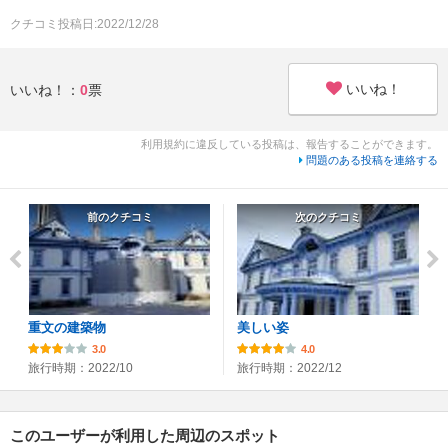
クチコミ投稿日:2022/12/28
いいね！
いいね！：
0
票
利用規約に違反している投稿は、報告することができます。
問題のある投稿を連絡する
前のクチコミ
次のクチコミ
重文の建築物
美しい姿
3.0
4.0
旅行時期：2022/10
旅行時期：2022/12
このユーザーが利用した周辺のスポット