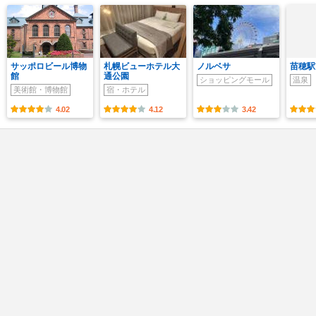
サッポロビール博物
札幌ビューホテル大
ノルベサ
苗穂駅
館
通公園
ショッピングモール
温泉
美術館・博物館
宿・ホテル
4.02
4.12
3.42