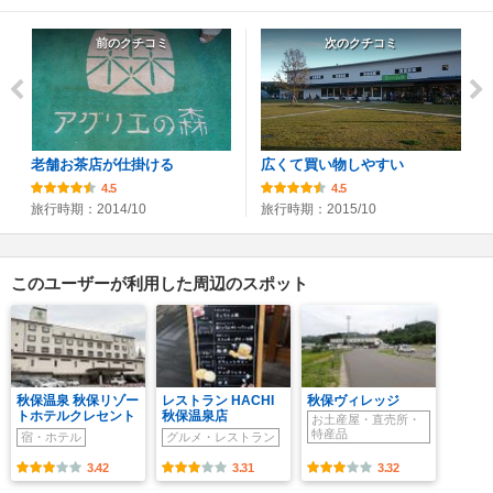
前のクチコミ
次のクチコミ
老舗お茶店が仕掛ける
広くて買い物しやすい
4.5
4.5
旅行時期：2014/10
旅行時期：2015/10
このユーザーが利用した周辺のスポット
秋保温泉 秋保リゾー
レストラン HACHI
秋保ヴィレッジ
トホテルクレセント
秋保温泉店
お土産屋・直売所・
特産品
宿・ホテル
グルメ・レストラン
3.42
3.31
3.32