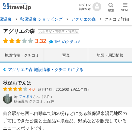
ログイン
新規登録
検索
MENU
保温泉
秋保温泉 ショッピング
アグリエの森
クチコミ詳細
アグリエの森
お土産屋・直売所・特産品
3.32
15件のクチコミ
施設情報・クチコミ
写真
地図・周辺情報
アグリエの森 施設情報・クチコミに戻る
秋保おでんは
4.0
旅行時期：2015/03（約11年前）
by
てっぽう
さん
（男性）
秋保温泉 クチコミ：22件
仙台駅から西へ自動車で約30分ほどにある秋保温泉湯元地区の
手前にできた公園と土産品や県産品、野菜などを販売している
ニュースポットです。