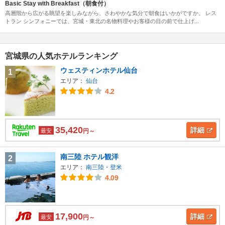
Basic Stay with Breakfast（朝食付）
高層階から広がる眺望を楽しみながら、さわやかな気分で朝食はいかがですか。 レス
トラン シンフォニーでは、宮城・東北の名物料理やお客様の目の前で仕上げ...
宮城県の人気ホテルランキング
ウェスティンホテル仙台
1
エリア：
仙台
4.2
35,420
詳細
最安
円～
南三陸 ホテル観洋
2
エリア：
南三陸・登米
4.09
17,900
詳細
最安
円～