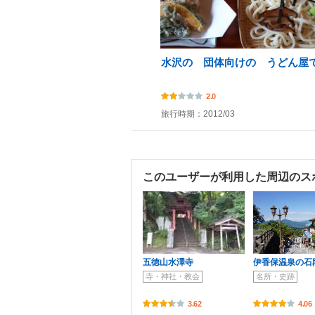
水沢の 団体向けの うどん屋
2.0
旅行時期：2012/03
このユーザーが利用した周辺のス
五徳山水澤寺
伊香保温泉の石
寺・神社・教会
名所・史跡
3.62
4.06