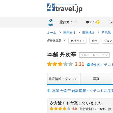
旅行ガイド
ホテル
ツ
海外
ホーム
国内旅行
関東地方
群馬県
×
伊香保温泉
旅行ガイド
観光
グルメ
本舗 丹次亭
グルメ・レストラン
3.31
9件のクチコ
施設情報・クチコミ
写真
本舗 丹次亭 施設情報・クチコミに戻
夕方近くも営業していました
4.0
旅行時期：2015/10（約