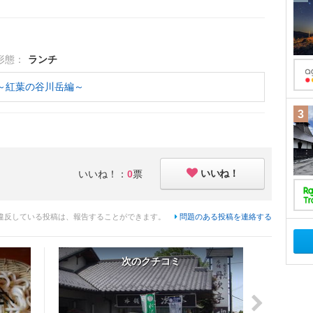
形態：
ランチ
～紅葉の谷川岳編～
3
いいね！
いいね！：
0
票
違反している投稿は、報告することができます。
問題のある投稿を連絡する
次のクチコミ