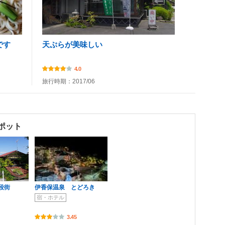
です
天ぷらが美味しい
4.0
旅行時期：2017/06
ポット
段街
伊香保温泉 とどろき
宿・ホテル
3.45