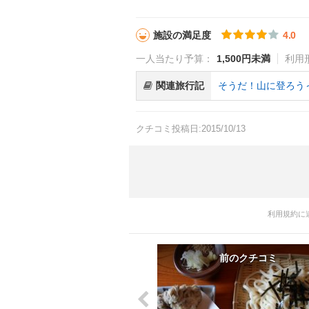
施設の満足度
4.0
一人当たり予算：
1,500円未満
利用
関連旅行記
そうだ！山に登ろう
クチコミ投稿日:2015/10/13
利用規約に
前のクチコミ