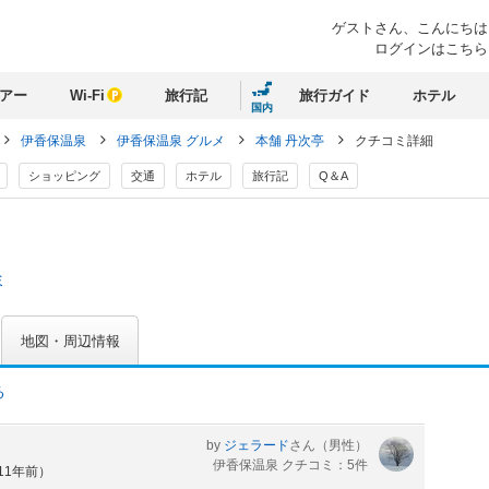
ゲストさん、
こんにちは
ログインはこちら
アー
Wi-Fi
旅行記
旅行ガイド
ホテル
国内
伊香保温泉
伊香保温泉 グルメ
本舗 丹次亭
クチコミ詳細
ショッピング
交通
ホテル
旅行記
Q＆A
ミ
地図・周辺情報
る
by
ジェラード
さん
（男性）
伊香保温泉 クチコミ：5件
11年前）