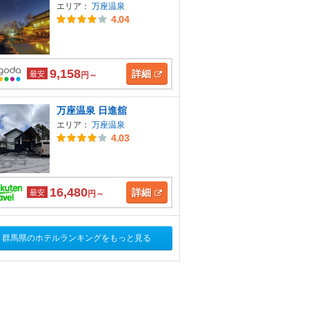
エリア：
万座温泉
4.04
9,158
詳細
最安
円～
万座温泉 日進舘
エリア：
万座温泉
4.03
16,480
詳細
最安
円～
群馬県のホテルランキングをもっと見る