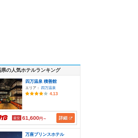
馬県の人気ホテルランキング
四万温泉 積善館
エリア：
四万温泉
4.13
61,600
詳細
最安
円～
万座プリンスホテル