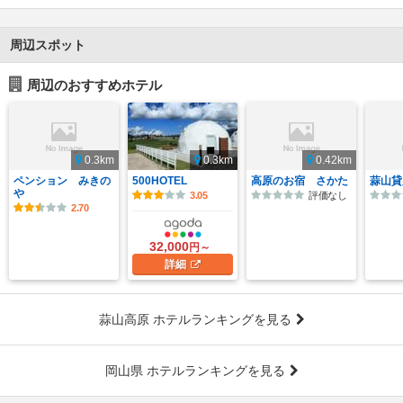
周辺スポット
周辺のおすすめホテル
0.3km
0.3km
0.42km
ペンション みきの
500HOTEL
高原のお宿 さかた
蒜山貸
や
3.05
評価なし
2.70
32,000
円～
詳細
蒜山高原 ホテルランキングを見る
岡山県 ホテルランキングを見る