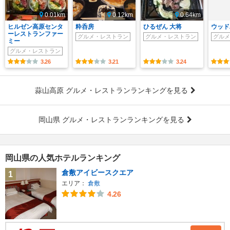
0.01km
0.12km
0.64km
ヒルゼン高原センタ
粋呑房
ひるぜん 大将
ウッド
ーレストランファー
グルメ・レストラン
グルメ・レストラン
グルメ
ミー
グルメ・レストラン
3.26
3.21
3.24
蒜山高原 グルメ・レストランランキングを見る
岡山県 グルメ・レストランランキングを見る
岡山県の人気ホテルランキング
倉敷アイビースクエア
1
エリア：
倉敷
4.26