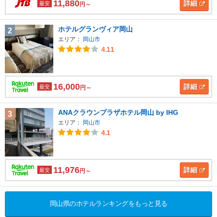
11,880
詳細
最安
円～
ホテルグランヴィア岡山
2
エリア：
岡山市
4.11
16,000
詳細
最安
円～
ANAクラウンプラザホテル岡山 by IHG
3
エリア：
岡山市
4.1
11,976
詳細
最安
円～
岡山県のホテルランキングをもっと見る