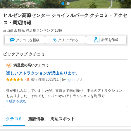
ヒルゼン高原センター ジョイフルパーク クチコミ・アクセ
ス・周辺情報
蒜山高原 観光 満足度ランキング 13位
計画
を作成
クチコミ
を投稿
クリップ
する
ピックアップ クチコミ
満足度の高いクチコミ
楽しいアトラクションが沢山あります。
旅行時期 2023/11
by
さん
hijuno
4.5
孫が楽しみにしていましたが、直前まで雨が降り、中止のアトラクション
もありました。それでも、いくつかのアトラクションを利用で
...
続きを読む
クチコミ
施設情報
周辺スポット