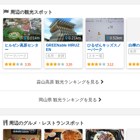
周辺の観光スポット
0.01km
0.21km
0.52km
ヒルゼン高原センタ
GREENable HIRUZ
ひるぜんキッズスノ
白樺の
ー
EN
ーパーク
名所・
テーマパーク
名所・史跡
スキー場
3.35
3.30
3.12
蒜山高原 観光ランキングを見る
岡山県 観光ランキングを見る
周辺のグルメ・レストランスポット