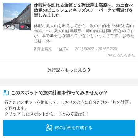
休暇村を訪れる旅第１２弾は蒜山高原へ。カニ食べ
放題のビュッフェとキッズスノーパークで雪遊びを
楽しみました
休暇村奥大山を出発してから、次の目的地『休暇村蒜山
10
高原』へ。奥大山は鳥取県、蒜山高原は岡山県なのです
が、車で30分しか離れていないという近さです。お孫た
ちは、休...
蒜山高原
74
2026/02/22～2026/02/23
by たろたろさん
旅行記をもっと見る
このスポットで旅の計画を作ってみませんか？
行きたいスポットを追加して、しおりのように自分だけの「旅の計画」
が作れます。
クリップ したスポットから、まとめて登録も！
旅の計画を作成する