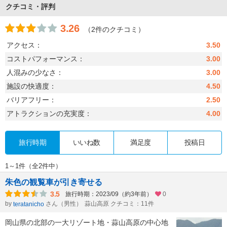
クチコミ・評判
3.26
（2件のクチコミ）
アクセス：
3.50
コストパフォーマンス：
3.00
人混みの少なさ：
3.00
施設の快適度：
4.50
バリアフリー：
2.50
アトラクションの充実度：
4.00
旅行時期
いいね数
満足度
投稿日
1～1件（全2件中）
朱色の観覧車が引き寄せる
3.5
旅行時期：2023/09（約3年前）
0
by
さん（男性）
蒜山高原 クチコミ：11件
teratanicho
岡山県の北部の一大リゾート地・蒜山高原の中心地