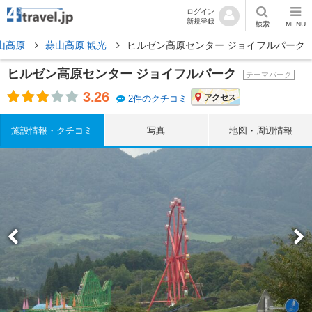
ログイン
新規登録
検索
MENU
山高原
蒜山高原 観光
ヒルゼン高原センター ジョイフルパーク
ヒルゼン高原センター ジョイフルパーク
テーマパーク
3.26
アクセス
2件のクチコミ
施設情報・クチコミ
写真
地図・周辺情報