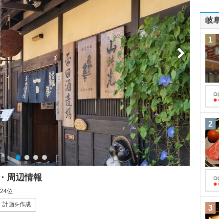
岐
1
2
・周辺情報
24位
計画
を作成
3