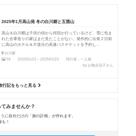
2025年1月高山発 冬の白川郷と五箇山
高山＆白川郷は子供の頃から何回か行っているけど、雪に包ま
れた合掌造りの家はまだ見たことがない。発作的に出発２日前
に高山のホテル＆片道分の高速バスチケットを予約し...
白川郷
59
2025/01/22～2025/01/23
同行者：一人旅
by お散歩花子さん
旅行記をもっと見る
ってみませんか？
ように自分だけの「旅の計画」が作れます。
録も！