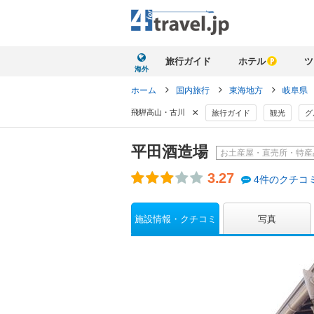
旅行ガイド
ホテル
ツ
海外
ホーム
国内旅行
東海地方
岐阜県
×
飛騨高山・古川
旅行ガイド
観光
グ
平田酒造場
お土産屋・直売所・特産
3.27
4件のクチコ
施設情報・クチコミ
写真