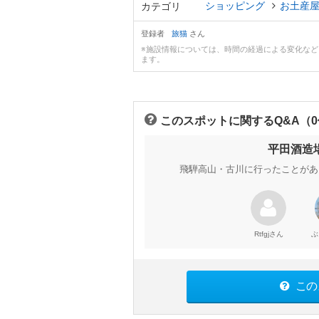
ショッピング
お土産
カテゴリ
登録者
旅猫
さん
※施設情報については、時間の経過による変化な
ます。
このスポットに関するQ&A（
平田酒造
飛騨高山・古川に行ったことがあ
さん
Rtfgj
ぶ
この