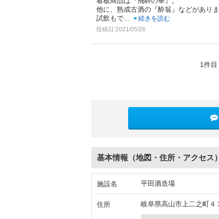
看板商品は『飛騨の華』。
他に、熟成古酒の『酔翁』などがあり
試飲もで
...
続きを読む
投稿日:2021/05/26
1件目
基本情報（地図・住所・アクセス
平田酒造場
施設名
岐阜県高山市上二之町４
住所