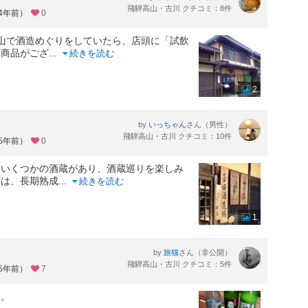
飛騨高山・古川 クチコミ：8件
約4年前）
0
山で酒造めぐりをしていたら、店頭に「試飲
る商品がござ
...
続きを読む
2
by
さん（男性）
いっちゃん
飛騨高山・古川 クチコミ：10件
約5年前）
0
はいくつかの酒蔵があり、酒蔵巡りを楽しみ
酒は、長期熟成
...
続きを読む
1
by
さん（非公開）
旅猫
飛騨高山・古川 クチコミ：5件
約5年前）
7
す。