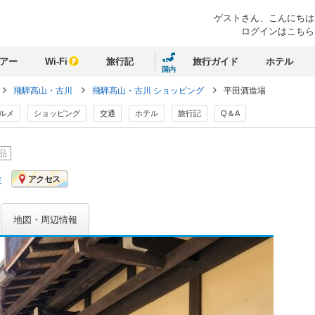
ゲストさん、
こんにちは
ログインはこちら
アー
Wi-Fi
旅行記
旅行ガイド
ホテル
国内
飛騨高山・古川
飛騨高山・古川 ショッピング
平田酒造場
ルメ
ショッピング
交通
ホテル
旅行記
Q＆A
品
ミ
アクセス
地図・周辺情報