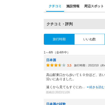
クチコミ
施設情報
周辺スポット
クチコミ・評判
旅行時期
いいね数
1～4件（全4件中）
日本酒
3.5
旅行時期：2022/10（
高山駅東口から歩いて１０分ほど、古
沿いにありました。
遠くから見てもすぐにわ
...
続きを読む
投稿日:2022/11/26
日本酒の試飲