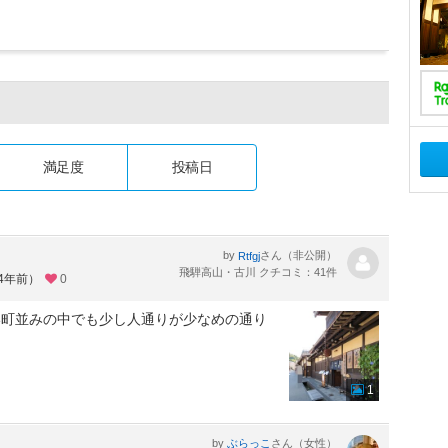
満足度
投稿日
by
さん（非公開）
Rtfgj
飛騨高山・古川 クチコミ：41件
約4年前）
0
い町並みの中でも少し人通りが少なめの通り
1
by
さん（女性）
ぶらっこ