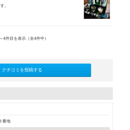
ます。
1
～4件目を表示（全4件中）
クチコミを投稿する
）
３番地