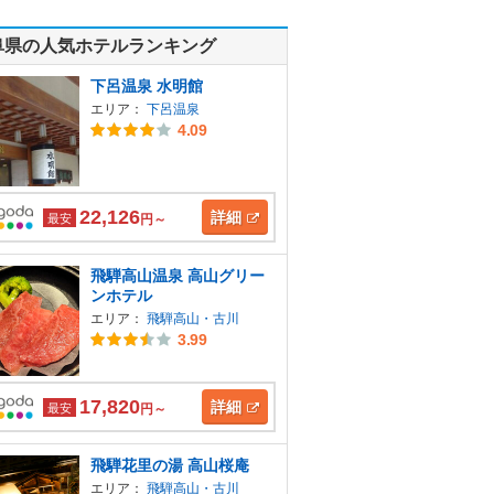
阜県の人気ホテルランキング
下呂温泉 水明館
エリア：
下呂温泉
4.09
22,126
詳細
最安
円～
飛騨高山温泉 高山グリー
ンホテル
エリア：
飛騨高山・古川
3.99
17,820
詳細
最安
円～
飛騨花里の湯 高山桜庵
エリア：
飛騨高山・古川