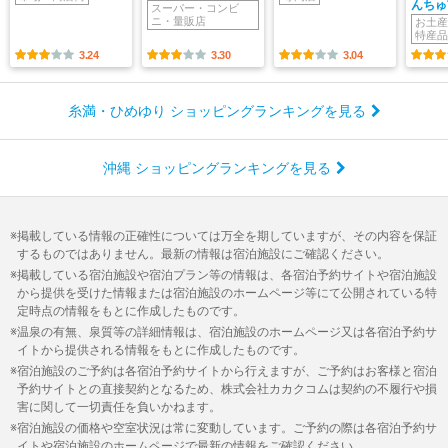
んちゅ
スーパー・コンビ
ニ・量販店
お土産
特産品
3.24
3.30
3.04
糸満・ひめゆり ショッピングランキングを見る
沖縄 ショッピングランキングを見る
掲載している情報の正確性については万全を期していますが、その内容を保証
するものではありません。最新の情報は宿泊施設にご確認ください。
掲載している宿泊施設や宿泊プラン等の情報は、各宿泊予約サイトや宿泊施設
から提供を受けた情報または宿泊施設のホームページ等にて公開されている特
定時点の情報をもとに作成したものです。
温泉の有無、泉質等の詳細情報は、宿泊施設のホームページ又は各宿泊予約サ
イトから提供される情報をもとに作成したものです。
宿泊施設のご予約は各宿泊予約サイトから行えますが、ご予約はお客様と宿泊
予約サイトとの直接契約となるため、株式会社カカクコムは契約の不履行や損
害に関して一切責任を負いかねます。
宿泊施設の価格や空室状況は常に変動しています。ご予約の際は各宿泊予約サ
イトや宿泊施設のホームページで最新の情報をご確認ください。