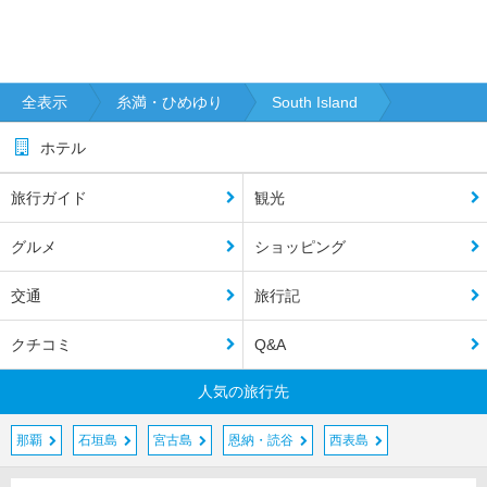
全表示
糸満・ひめゆり
South Island
ホテル
旅行ガイド
観光
グルメ
ショッピング
交通
旅行記
クチコミ
Q&A
人気の旅行先
那覇
石垣島
宮古島
恩納・読谷
西表島