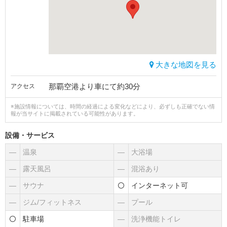
大きな地図を見る
那覇空港より車にて約30分
アクセス
※施設情報については、時間の経過による変化などにより、必ずしも正確でない情
報が当サイトに掲載されている可能性があります。
設備・サービス
―
温泉
―
大浴場
―
露天風呂
―
混浴あり
―
サウナ
インターネット可
―
ジム/フィットネス
―
プール
駐車場
―
洗浄機能トイレ