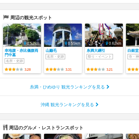
周辺の観光スポット
0.52km
0.55km
0.62km
幸地腹・赤比儀腹両
山巓毛
糸満大綱引
白銀堂
門中墓
名所・史跡
祭り・イベント
寺・神
名所・史跡
3.28
3.31
3.21
糸満・ひめゆり 観光ランキングを見る
沖縄 観光ランキングを見る
周辺のグルメ・レストランスポット