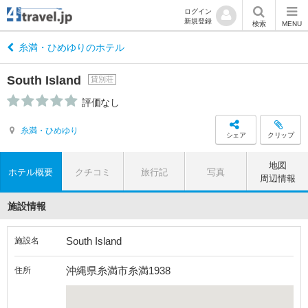
ログイン
新規登録
検索
MENU
糸満・ひめゆりのホテル
South Island
貸別荘
評価なし
糸満・ひめゆり
シェア
クリップ
地図
ホテル概要
クチコミ
旅行記
写真
周辺情報
施設情報
South Island
施設名
沖縄県糸満市糸満1938
住所