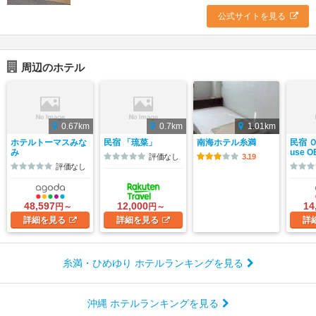
公式サイトを見る
周辺のホテル
0.67km
0.7km
1.01km
ホテルトーマスみな
民宿 「琉菜」
南海ホテル糸満
民宿 Ｏ
み
use 
評価なし
3.19
評価なし
48,597
12,000
14
円～
円～
詳細
を見る
詳細
を見る
詳
糸満・ひめゆり ホテルランキングを見る
沖縄 ホテルランキングを見る