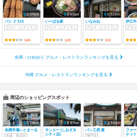
0.34km
0.45km
0.52km
パン ド 515
いーばる家
いなみね
伊江牛
グルメ・レストラン
グルメ・レストラン
グルメ・レストラン
グルメ
3.04
3.25
3.31
糸満・ひめゆり グルメ・レストランランキングを見る
沖縄 グルメ・レストランランキングを見る
周辺のショッピングスポット
0.79km
0.97km
1.32km
糸満市場いとまーる
サンエー (しおざき
パン工房 麦
ファー
シティ店)
ケット
市場・商店街
専門店