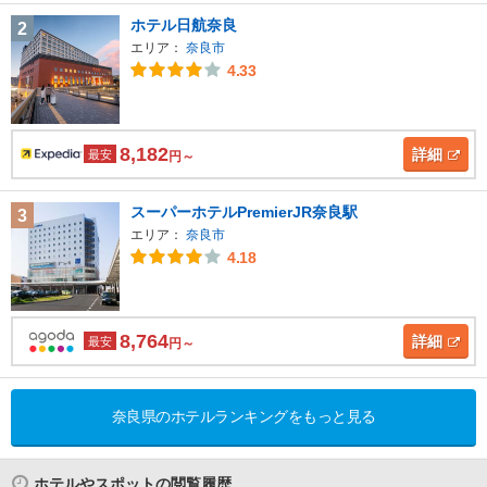
ホテル日航奈良
2
エリア：
奈良市
4.33
8,182
詳細
最安
円～
スーパーホテルPremierJR奈良駅
3
エリア：
奈良市
4.18
8,764
詳細
最安
円～
奈良県のホテルランキングをもっと見る
ホテルやスポットの閲覧履歴