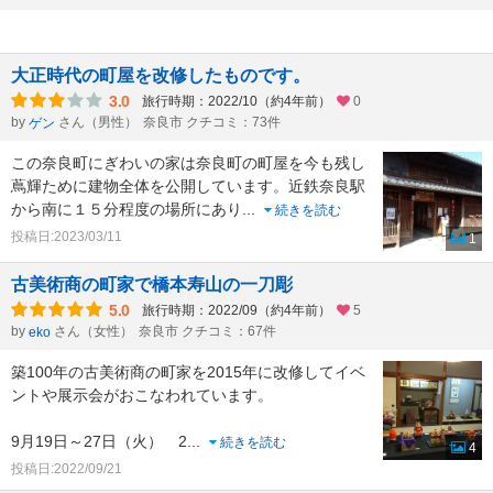
大正時代の町屋を改修したものです。
3.0
旅行時期：2022/10（約4年前）
0
by
さん（男性）
奈良市 クチコミ：73件
ゲン
この奈良町にぎわいの家は奈良町の町屋を今も残し
蔦輝ために建物全体を公開しています。近鉄奈良駅
から南に１５分程度の場所にあり
...
続きを読む
投稿日:2023/03/11
1
古美術商の町家で橋本寿山の一刀彫
5.0
旅行時期：2022/09（約4年前）
5
by
さん（女性）
奈良市 クチコミ：67件
eko
築100年の古美術商の町家を2015年に改修してイベ
ントや展示会がおこなわれています。
9月19日～27日（火） 2
...
続きを読む
4
投稿日:2022/09/21