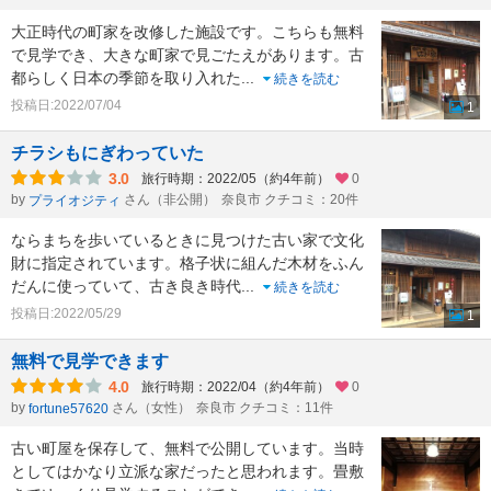
大正時代の町家を改修した施設です。こちらも無料
で見学でき、大きな町家で見ごたえがあります。古
都らしく日本の季節を取り入れた
...
続きを読む
投稿日:2022/07/04
1
チラシもにぎわっていた
3.0
旅行時期：2022/05（約4年前）
0
by
さん（非公開）
奈良市 クチコミ：20件
プライオジティ
ならまちを歩いているときに見つけた古い家で文化
財に指定されています。格子状に組んだ木材をふん
だんに使っていて、古き良き時代
...
続きを読む
投稿日:2022/05/29
1
無料で見学できます
4.0
旅行時期：2022/04（約4年前）
0
by
さん（女性）
奈良市 クチコミ：11件
fortune57620
古い町屋を保存して、無料で公開しています。当時
としてはかなり立派な家だったと思われます。畳敷