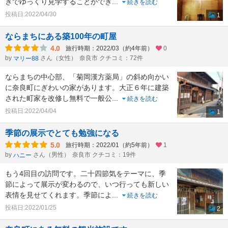
きでゆっくり見学することができ
...
続きを読む
投稿日:2022/04/30
1
ならまちにある築100年の町屋
4.0
旅行時期：2022/03（約4年前）
0
by
さん（女性）
奈良市 クチコミ：72件
マリー88
ならまちの中心部、「菊岡漢方薬局」の斜め向かい
に奈良町にぎわいの家があります。大正６年に建築
された町家を改修し無料で一般公
...
続きを読む
投稿日:2022/04/04
1
季節の展示でとても勉強になる
5.0
旅行時期：2022/01（約5年前）
1
by
さん（男性）
奈良市 クチコミ：19件
ハニー
もう4回目の訪問です。二十四節気をテーマに、季
節によって展示が変わるので、いつ行っても新しい
表情を見せてくれます。季節によ
...
続きを読む
投稿日:2022/01/25
2