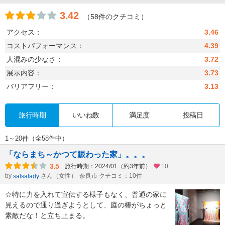
3.42
（58件のクチコミ）
アクセス：
3.46
コストパフォーマンス：
4.39
人混みの少なさ：
3.72
展示内容：
3.73
バリアフリー：
3.13
旅行時期
いいね数
満足度
投稿日
1～20件（全58件中）
「ならまち～かつて賑わった家」。。。
3.5
旅行時期：2024/01（約3年前）
10
by
さん（女性）
奈良市 クチコミ：10件
salsalady
☆特に力を入れて宣伝する様子もなく、普通の家に
見えるので通り過ぎようとして、庭の椿がちょっと
素敵だな！と立ち止まる。