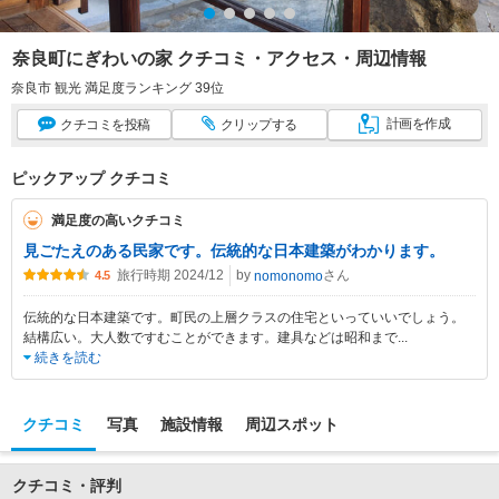
奈良町にぎわいの家 クチコミ・アクセス・周辺情報
奈良市 観光 満足度ランキング 39位
計画
を作成
クチコミ
を投稿
クリップ
する
ピックアップ クチコミ
満足度の高いクチコミ
見ごたえのある民家です。伝統的な日本建築がわかります。
旅行時期 2024/12
by
さん
nomonomo
4.5
伝統的な日本建築です。町民の上層クラスの住宅といっていいでしょう。
結構広い。大人数ですむことができます。建具などは昭和まで
...
続きを読む
クチコミ
写真
施設情報
周辺スポット
クチコミ・評判