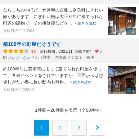
ならまちの中ほど、元興寺の西側に奈良町にぎわい
館があります。にぎわい館は大正６年に建てられた
町家の建物で、その後修復などを
...
続きを読む
投稿日:2021/12/03
1
築100年の町屋だそうです
4.0
旅行時期：2021/11（約5年前）
0
by
さん（男性）
奈良市 クチコミ：48件
さいさいさい
約100年前に美術商によって建てられた町屋を使っ
て、各種イベントをされていますが、正面からは想
像しがたい奥に長い邸内も無料
...
続きを読む
投稿日:2022/02/13
1
1件目～20件目を表示（全58件中）
1
2
3