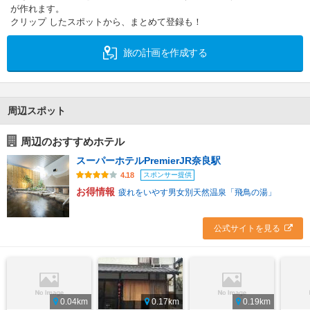
が作れます。
クリップ したスポットから、まとめて登録も！
旅の計画を作成する
周辺スポット
周辺のおすすめホテル
スーパーホテルPremierJR奈良駅
スポンサー提供
4.18
お得情報
疲れをいやす男女別天然温泉「飛鳥の湯」
公式サイトを見る
0.04km
0.17km
0.19km