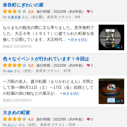
奈良町にぎわいの家
3.0
旅行時期：2022/08（約4年前）
0
by
さん（非公開）
奈良市 クチコミ：8件
大麦若葉
ならまちの観光の際に立ち寄りました。見学無料で
した。大正６年（１９１７）に建てられた町家を改
修して公開しています。大正時代
...
続きを読む
投稿日:2023/05/19
1
色々なイベントが行われています！今回は
4.0
旅行時期：2022/06（約4年前）
4
by
さん（女性）
奈良市 クチコミ：67件
eko
一刀彫の名人、森川杜園（もりかわとえん）月間と
して第一弾6月11日（土）～17日（金）絵師として
の杜園の掛け軸などの展示が
...
続きを読む
投稿日:2022/06/19
3
大きめの町家
4.0
旅行時期：2022/05（約4年前）
0
by
さん（女性）
奈良市 クチコミ：25件
みにい