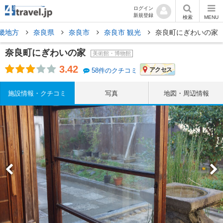
ログイン
新規登録
検索
MENU
畿地方
奈良県
奈良市
奈良市 観光
奈良町にぎわいの家
奈良町にぎわいの家
美術館・博物館
3.42
アクセス
58件のクチコミ
施設情報・クチコミ
写真
地図・周辺情報