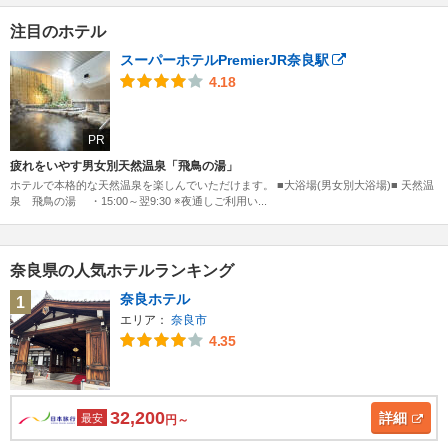
注目のホテル
スーパーホテルPremierJR奈良駅
4.18
PR
疲れをいやす男女別天然温泉「飛鳥の湯」
ホテルで本格的な天然温泉を楽しんでいただけます。 ■大浴場(男女別大浴場)■ 天然温
泉 飛鳥の湯 ・15:00～翌9:30 ※夜通しご利用い...
奈良県の人気ホテルランキング
奈良ホテル
1
エリア：
奈良市
4.35
32,200
詳細
最安
円～