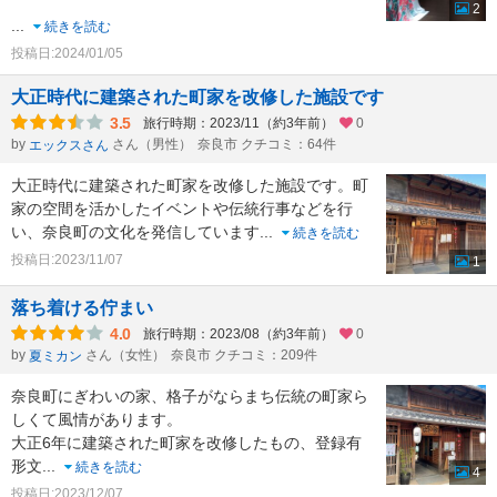
2
...
続きを読む
投稿日:2024/01/05
大正時代に建築された町家を改修した施設です
3.5
旅行時期：2023/11（約3年前）
0
by
さん（男性）
奈良市 クチコミ：64件
エックスさん
大正時代に建築された町家を改修した施設です。町
家の空間を活かしたイベントや伝統行事などを行
い、奈良町の文化を発信しています
...
続きを読む
投稿日:2023/11/07
1
落ち着ける佇まい
4.0
旅行時期：2023/08（約3年前）
0
by
さん（女性）
奈良市 クチコミ：209件
夏ミカン
奈良町にぎわいの家、格子がならまち伝統の町家ら
しくて風情があります。
大正6年に建築された町家を改修したもの、登録有
形文
...
続きを読む
4
投稿日:2023/12/07