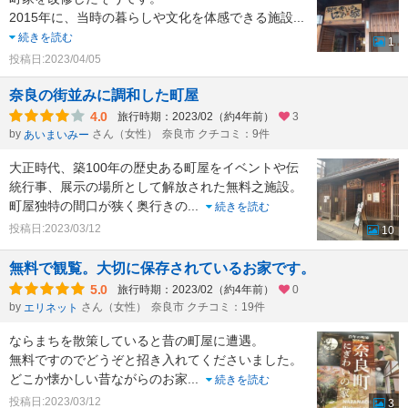
2015年に、当時の暮らしや文化を体感できる施設
...
続きを読む
1
投稿日:2023/04/05
奈良の街並みに調和した町屋
4.0
旅行時期：2023/02（約4年前）
3
by
さん（女性）
奈良市 クチコミ：9件
あいまいみー
大正時代、築100年の歴史ある町屋をイベントや伝
統行事、展示の場所として解放された無料之施設。
町屋独特の間口が狭く奥行きの
...
続きを読む
投稿日:2023/03/12
10
無料で観覧。大切に保存されているお家です。
5.0
旅行時期：2023/02（約4年前）
0
by
さん（女性）
奈良市 クチコミ：19件
エリネット
ならまちを散策していると昔の町屋に遭遇。
無料ですのでどうぞと招き入れてくださいました。
どこか懐かしい昔ながらのお家
...
続きを読む
投稿日:2023/03/12
3