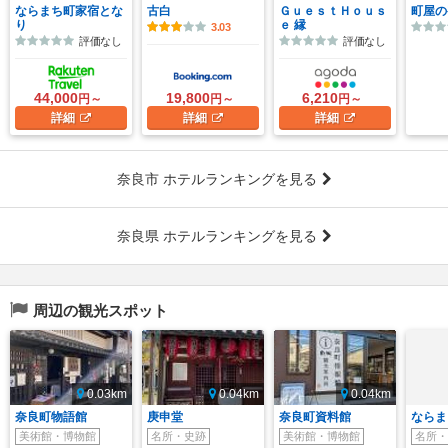
ならまち町家宿とな
古白
ＧｕｅｓｔＨｏｕｓ
町屋の
り
ｅ 縁
3.03
評価なし
評価なし
44,000
19,800
6,210
円～
円～
円～
詳細
詳細
詳細
奈良市 ホテルランキングを見る
奈良県 ホテルランキングを見る
周辺の観光スポット
0.03km
0.04km
0.04km
奈良町物語館
庚申堂
奈良町資料館
ならま
美術館・博物館
名所・史跡
美術館・博物館
名所・