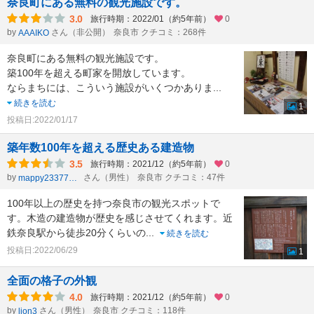
奈良町にある無料の観光施設です。
3.0
旅行時期：2022/01（約5年前）
0
by
さん（非公開）
奈良市 クチコミ：268件
AAAIKO
奈良町にある無料の観光施設です。
築100年を超える町家を開放しています。
ならまちには、こういう施設がいくつかありま
...
続きを読む
1
投稿日:2022/01/17
築年数100年を超える歴史ある建造物
3.5
旅行時期：2021/12（約5年前）
0
by
さん（男性）
奈良市 クチコミ：47件
mappy23377803
100年以上の歴史を持つ奈良市の観光スポットで
す。木造の建造物が歴史を感じさせてくれます。近
鉄奈良駅から徒歩20分くらいの
...
続きを読む
投稿日:2022/06/29
1
全面の格子の外観
4.0
旅行時期：2021/12（約5年前）
0
by
さん（男性）
奈良市 クチコミ：118件
lion3