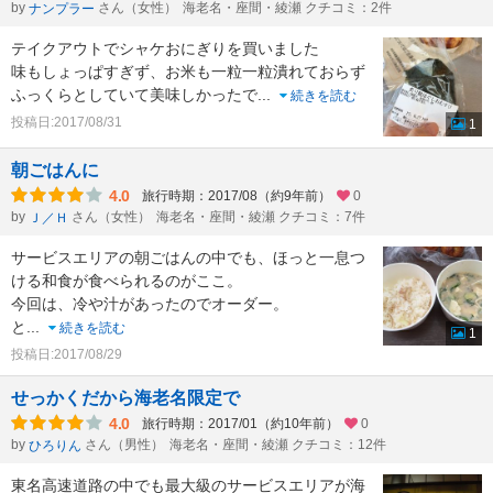
by
さん（女性）
海老名・座間・綾瀬 クチコミ：2件
ナンプラー
テイクアウトでシャケおにぎりを買いました
味もしょっぱすぎず、お米も一粒一粒潰れておらず
ふっくらとしていて美味しかったで
...
続きを読む
投稿日:2017/08/31
1
朝ごはんに
4.0
旅行時期：2017/08（約9年前）
0
by
さん（女性）
海老名・座間・綾瀬 クチコミ：7件
Ｊ／Ｈ
サービスエリアの朝ごはんの中でも、ほっと一息つ
ける和食が食べられるのがここ。
今回は、冷や汁があったのでオーダー。
と
...
続きを読む
1
投稿日:2017/08/29
せっかくだから海老名限定で
4.0
旅行時期：2017/01（約10年前）
0
by
さん（男性）
海老名・座間・綾瀬 クチコミ：12件
ひろりん
東名高速道路の中でも最大級のサービスエリアが海