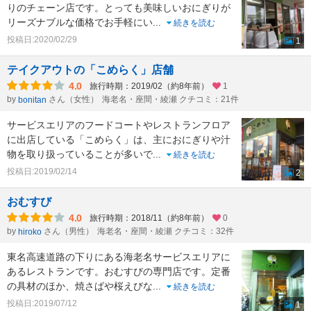
りのチェーン店です。とっても美味しいおにぎりが
リーズナブルな価格でお手軽にい
...
続きを読む
投稿日:2020/02/29
1
テイクアウトの「こめらく」店舗
4.0
旅行時期：2019/02（約8年前）
1
by
さん（女性）
海老名・座間・綾瀬 クチコミ：21件
bonitan
サービスエリアのフードコートやレストランフロア
に出店している「こめらく」は、主におにぎりや汁
物を取り扱っていることが多いで
...
続きを読む
投稿日:2019/02/14
2
おむすび
4.0
旅行時期：2018/11（約8年前）
0
by
さん（男性）
海老名・座間・綾瀬 クチコミ：32件
hiroko
東名高速道路の下りにある海老名サービスエリアに
あるレストランです。おむすびの専門店です。定番
の具材のほか、焼さばや桜えびな
...
続きを読む
投稿日:2019/07/12
1