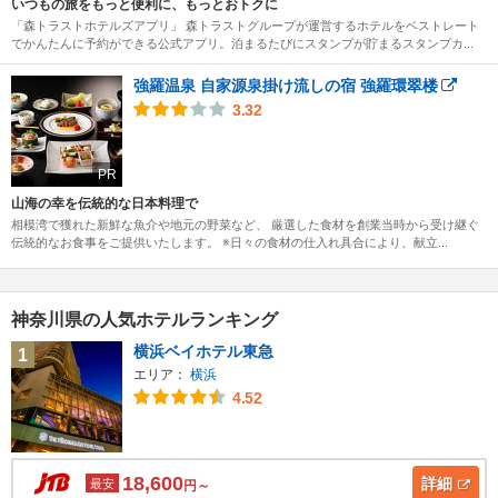
いつもの旅をもっと便利に、もっとおトクに
「森トラストホテルズアプリ」 森トラストグループが運営するホテルをベストレート
でかんたんに予約ができる公式アプリ。泊まるたびにスタンプが貯まるスタンプカ...
強羅温泉 自家源泉掛け流しの宿 強羅環翠楼
3.32
PR
山海の幸を伝統的な日本料理で
相模湾で獲れた新鮮な魚介や地元の野菜など、 厳選した食材を創業当時から受け継ぐ
伝統的なお食事をご提供いたします。 ※日々の食材の仕入れ具合により、献立...
神奈川県の人気ホテルランキング
横浜ベイホテル東急
1
エリア：
横浜
4.52
18,600
詳細
最安
円～