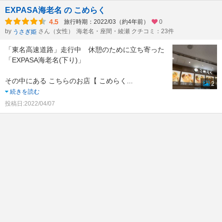
EXPASA海老名 の こめらく
4.5
旅行時期：2022/03（約4年前）
0
by
さん（女性）
海老名・座間・綾瀬 クチコミ：23件
うさぎ姫
「東名高速道路」走行中 休憩のために立ち寄った
「EXPASA海老名(下り)」
その中にある こちらのお店【 こめらく
...
2
続きを読む
投稿日:2022/04/07