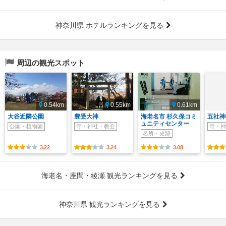
神奈川県 ホテルランキングを見る
周辺の観光スポット
0.54km
0.55km
0.61km
大谷近隣公園
豊受大神
海老名市 杉久保コミ
五社神
ュニティセンター
公園・植物園
寺・神社・教会
寺・神
名所・史跡
3.22
3.24
3.08
海老名・座間・綾瀬 観光ランキングを見る
神奈川県 観光ランキングを見る