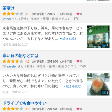
茶漬け
3.0
旅行時期：2018/10（約8年前）
0
by
さん（男性）
海老名・座間・綾瀬 クチコミ：37件
bei
東名高速道路の下り線、神奈川県の海老名サービス
エリア内にあるお店です。おむすびの専門店で、鮭
やめんたいこ、天むすなどがあり
...
続きを読む
投稿日:2018/10/17
1
寒い日の朝などには
4.0
旅行時期：2018/03（約8年前）
0
by
さん（女性）
海老名・座間・綾瀬 クチコミ：35件
traveler
いろいろな種類のおにぎりと汁物が販売されてお
り、時間がない時でもすぐにいただくことが出来る
ので、良いです。特に寒い日の朝な
...
続きを読む
投稿日:2019/12/11
1
ドライブでも食べやすい
3.5
旅行時期：2017/08（約9年前）
0