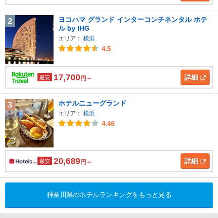
ヨコハマ グランド インターコンチネンタル ホテ
2
ル by IHG
エリア：
横浜
4.5
17,700
詳細
最安
円～
ホテルニューグランド
3
エリア：
横浜
4.46
20,689
詳細
最安
円～
神奈川県のホテルランキングをもっと見る