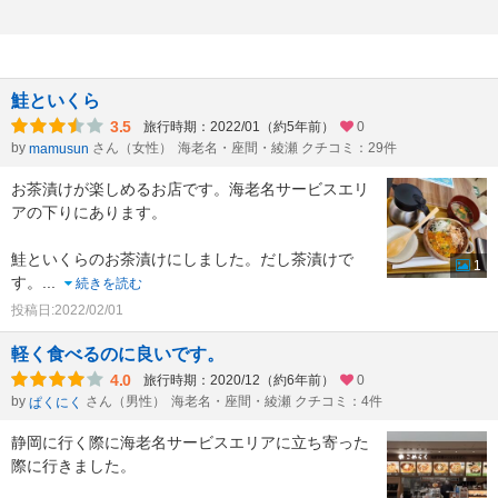
鮭といくら
3.5
旅行時期：2022/01（約5年前）
0
by
さん（女性）
海老名・座間・綾瀬 クチコミ：29件
mamusun
お茶漬けが楽しめるお店です。海老名サービスエリ
アの下りにあります。
鮭といくらのお茶漬けにしました。だし茶漬けで
1
す。
...
続きを読む
投稿日:2022/02/01
軽く食べるのに良いです。
4.0
旅行時期：2020/12（約6年前）
0
by
さん（男性）
海老名・座間・綾瀬 クチコミ：4件
ぱくにく
静岡に行く際に海老名サービスエリアに立ち寄った
際に行きました。