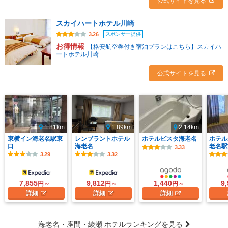
公式サイトを見る
スカイハートホテル川崎
スポンサー提供
3.26
お得情報
【格安航空券付き宿泊プランはこちら】スカイハ
ートホテル川崎
公式サイトを見る
1.81km
1.89km
2.14km
東横イン海老名駅東
レンブラントホテル
ホテルビスタ海老名
ホテル
口
海老名
老名駅
3.33
3.29
3.32
7,855
9,812
1,440
9
円～
円～
円～
詳細
詳細
詳細
海老名・座間・綾瀬 ホテルランキングを見る