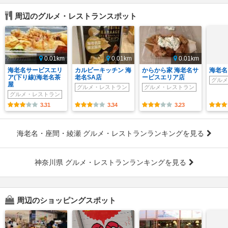
周辺のグルメ・レストランスポット
0.01km
0.01km
0.01km
海老名サービスエリ
カルビーキッチン 海
からから家 海老名サ
海老名
ア(下り線)海老名茶
老名SA店
ービスエリア店
グルメ
屋
グルメ・レストラン
グルメ・レストラン
グルメ・レストラン
3.31
3.34
3.23
海老名・座間・綾瀬 グルメ・レストランランキングを見る
神奈川県 グルメ・レストランランキングを見る
周辺のショッピングスポット