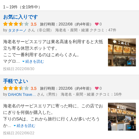
1～19件（全19件中）
お気に入りです
3.5
旅行時期：2022/08（約4年前）
0
by
さん（非公開）
海老名・座間・綾瀬 クチコミ：47件
タヌチーノ
海老名サービスエリアは東名高速を利用すると大抵
立ち寄る休憩スポットです。
ここで一番利用するのはこめらくさん。
マグロ
...
続きを読む
1
投稿日:2022/08/30
手軽でよい
3.5
旅行時期：2022/06（約4年前）
0
by
さん（男性）
海老名・座間・綾瀬 クチコミ：16件
DAHON Traveler
海老名のサービスエリアに寄った時に、この店でお
にぎりを何個か購入した。
下りのSAは、これから旅行に行く人が多いだろう
か
...
続きを読む
1
投稿日:2022/06/22