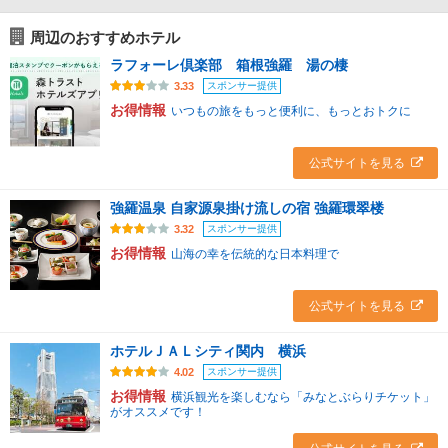
周辺のおすすめホテル
ラフォーレ倶楽部 箱根強羅 湯の棲
スポンサー提供
3.33
お得情報
いつもの旅をもっと便利に、もっとおトクに
公式サイトを見る
強羅温泉 自家源泉掛け流しの宿 強羅環翠楼
スポンサー提供
3.32
お得情報
山海の幸を伝統的な日本料理で
公式サイトを見る
ホテルＪＡＬシティ関内 横浜
スポンサー提供
4.02
お得情報
横浜観光を楽しむなら「みなとぶらりチケット」
がオススメです！