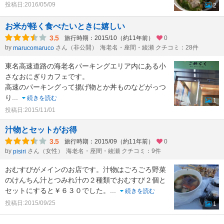
投稿日:2016/05/09
2
お米が軽く食べたいときに嬉しい
3.5
旅行時期：2015/10（約11年前）
0
by
さん（非公開）
海老名・座間・綾瀬 クチコミ：28件
marucomaruco
東名高速道路の海老名パーキングエリア内にある小
さなおにぎりカフェです。
高速のパーキングって揚げ物とか丼ものなどがっつ
り
...
続きを読む
1
投稿日:2015/11/01
汁物とセットがお得
3.5
旅行時期：2015/09（約11年前）
0
by
さん（女性）
海老名・座間・綾瀬 クチコミ：9件
pisiri
おむすびがメインのお店です。汁物はごろごろ野菜
のけんちん汁とつみれ汁の２種類でおむすび２個と
セットにすると￥６３０でした。
...
続きを読む
投稿日:2015/09/25
1