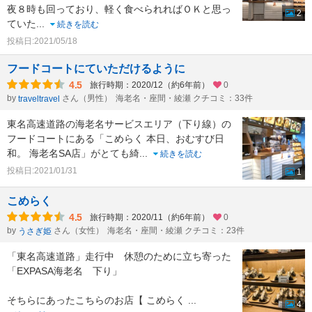
夜８時も回っており、軽く食べられればＯＫと思っ
2
ていた
...
続きを読む
投稿日:2021/05/18
フードコートにていただけるように
4.5
旅行時期：2020/12（約6年前）
0
by
さん（男性）
海老名・座間・綾瀬 クチコミ：33件
traveltravel
東名高速道路の海老名サービスエリア（下り線）の
フードコートにある「こめらく 本日、おむすび日
和。 海老名SA店」がとても綺
...
続きを読む
投稿日:2021/01/31
1
こめらく
4.5
旅行時期：2020/11（約6年前）
0
by
さん（女性）
海老名・座間・綾瀬 クチコミ：23件
うさぎ姫
「東名高速道路」走行中 休憩のために立ち寄った
「EXPASA海老名 下り」
そちらにあったこちらのお店【 こめらく
...
4