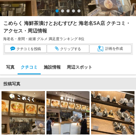
こめらく 海鮮茶漬けとおむすびと 海老名SA店 クチコミ・
アクセス・周辺情報
海老名・座間・綾瀬 グルメ 満足度ランキング 8位
計画
を作成
クチコミ
を投稿
クリップ
する
写真
クチコミ
施設情報
周辺スポット
投稿写真