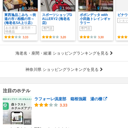
0.36km
1.96km
2.09km
東西逸品こみち ～街
スポーツショップG
ポポンデッタ with
ビナウ
道の市 / 相模の市～
ALLERY2 (海老名
小田急トレインギャ
ショッ
(海老名SA上り店）
店)
ラリー
お土産屋・直売所・
専門店
専門店
特産品
3.33
3.20
3.30
海老名・座間・綾瀬 ショッピングランキングを見る
神奈川県 ショッピングランキングを見る
注目のホテル
ラフォーレ倶楽部 箱根強羅 湯の棲
3.33
PR