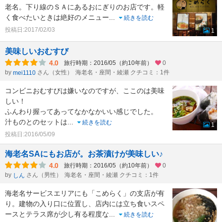
老名。下り線のＳＡにあるおにぎりのお店です。軽
く食べたいときは絶好のメニュー
...
続きを読む
投稿日:2017/02/03
1
美味しいおむすび
4.0
旅行時期：2016/05（約10年前）
0
by
さん（女性）
海老名・座間・綾瀬 クチコミ：1件
mei1110
コンビニおむすびは嫌いなのですが、ここのは美味
しい！
ふんわり握ってあってなかなかいい感じでした。
汁ものとのセットは
...
続きを読む
1
投稿日:2016/05/09
海老名SAにもお店が。お茶漬けが美味しい♪
4.0
旅行時期：2016/05（約10年前）
0
by
さん（男性）
海老名・座間・綾瀬 クチコミ：1件
しん
海老名サービスエリアにも「こめらく」の支店が有
り。建物の入り口に位置し、店内には立ち食いスペ
ースとテラス席が少し有る程度な
...
続きを読む