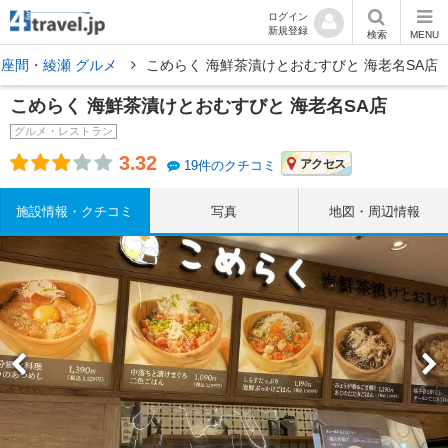
ログイン
新規登録
検索
MENU
座間・綾瀬 グルメ
こめらく 海鮮茶漬けとおむすびと 海老名SA店
こめらく 海鮮茶漬けとおむすびと 海老名SA店
グルメ・レストラン
3.32
アクセス
19件のクチコミ
施設情報・クチコミ
写真
地図・周辺情報