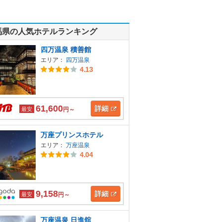
馬県の人気ホテルランキング
四万温泉 積善館
エリア：
四万温泉
4.13
61,600
詳細
最安
円～
万座プリンスホテル
エリア：
万座温泉
4.04
9,158
詳細
最安
円～
万座温泉 日進舘