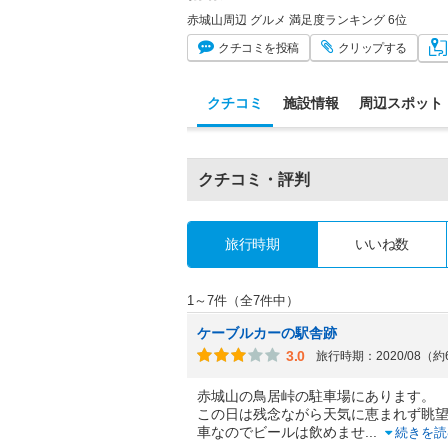
赤城山周辺 グルメ 満足度ランキング 6位
クチコミ
を投稿
クリップ
する
クチコミ
施設情報
周辺スポット
クチコミ・評判
旅行時期
いいね数
1～7件（全7件中）
ケーブルカーの駅舎跡
3.0
旅行時期：2020/08（
赤城山の鳥居峠の駐車場にあります。
この日は残念ながら天気に恵まれず眺
車なのでビールは飲めませ
...
続きを読