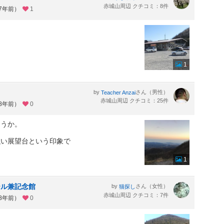
赤城山周辺 クチコミ：8件
約7年前）
1
。
1
by
さん（男性）
Teacher Anzai
赤城山周辺 クチコミ：25件
約8年前）
0
うか。
い展望台という印象で
1
ール兼記念館
by
さん（女性）
猫探し
赤城山周辺 クチコミ：7件
約8年前）
0