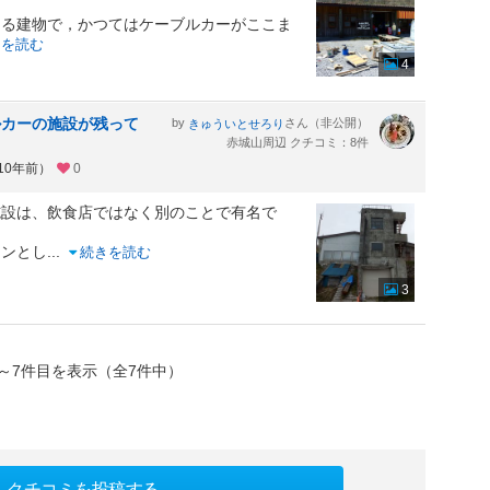
る建物で，かつてはケーブルカーがここま
きを読む
4
ルカーの施設が残って
by
さん（非公開）
きゅういとせろり
赤城山周辺 クチコミ：8件
10年前）
0
施設は、飲食店ではなく別のことで有名で
ランとし
...
続きを読む
3
～7件目を表示（全7件中）
クチコミを投稿する