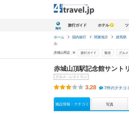
旅行ガイド
ホテル
ツ
海外
ホーム
国内旅行
関東地方
群馬県
ル
×
赤城山周辺
旅行ガイド
観光
グルメ
赤城山頂駅記念館サント
グルメ・レストラン
3.28
7件のクチコ
施設情報・クチコミ
写真