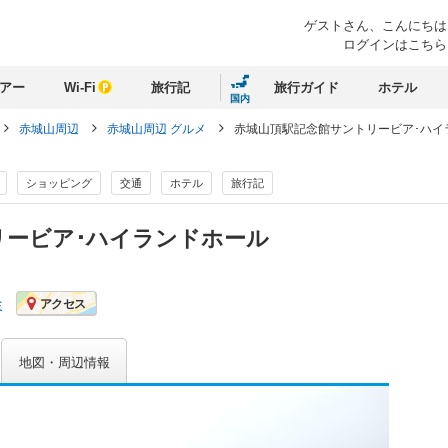
ゲストさん、
こんにちは
ログインはこちら
アー
Wi-Fi
旅行記
旅行ガイド
ホテル
国内
赤城山周辺
赤城山周辺 グルメ
赤城山頂駅記念館サントリービア･ハイ
ショッピング
交通
ホテル
旅行記
リービア･ハイランドホール
ミ
アクセス
地図・周辺情報