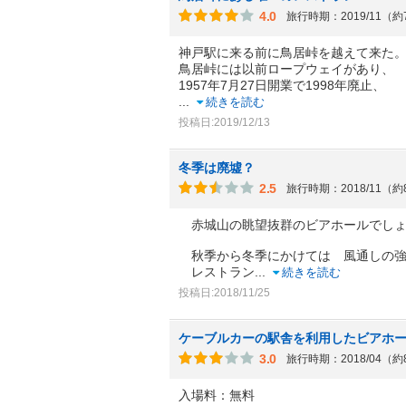
4.0
旅行時期：2019/11（
神戸駅に来る前に鳥居峠を越えて来た
鳥居峠には以前ロープウェイがあり、
1957年7月27日開業で1998年廃止、
...
続きを読む
投稿日:2019/12/13
冬季は廃墟？
2.5
旅行時期：2018/11（
赤城山の眺望抜群のビアホールでしょ
秋季から冬季にかけては 風通しの強
レストラン
...
続きを読む
投稿日:2018/11/25
ケーブルカーの駅舎を利用したビアホ
3.0
旅行時期：2018/04（
入場料：無料