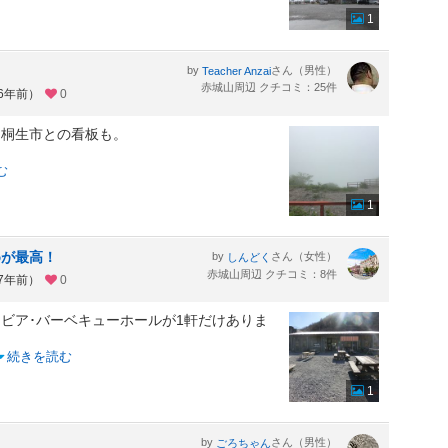
1
by
さん（男性）
Teacher Anzai
赤城山周辺 クチコミ：25件
約6年前）
0
桐生市との看板も。
む
1
めが最高！
by
さん（女性）
しんどく
赤城山周辺 クチコミ：8件
約7年前）
0
ビア･バーベキューホールが1軒だけありま
続きを読む
1
by
さん（男性）
ごろちゃん