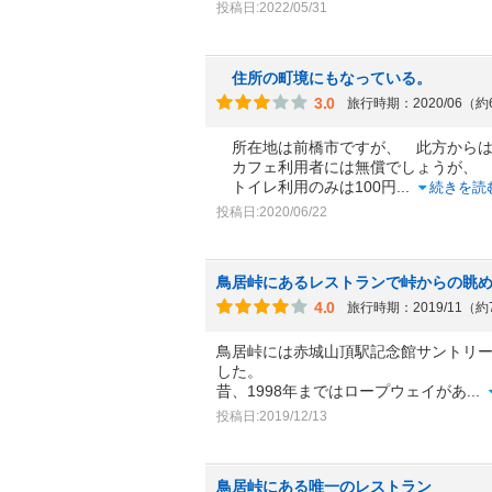
投稿日:2022/05/31
住所の町境にもなっている。
3.0
旅行時期：2020/06（
所在地は前橋市ですが、 此方からは
カフェ利用者には無償でしょうが、
トイレ利用のみは100円
...
続きを読
投稿日:2020/06/22
鳥居峠にあるレストランで峠からの眺
4.0
旅行時期：2019/11（
鳥居峠には赤城山頂駅記念館サントリー
した。
昔、1998年まではロープウェイがあ
...
投稿日:2019/12/13
鳥居峠にある唯一のレストラン