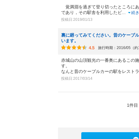
覚満淵を過ぎて登り切ったところにあ
であり，その駅舎を利用したビ
...
続
投稿日:2019/01/13
裏に廻ってみてください。昔のケーブ
います。
4.5
旅行時期：2016/05（約
赤城山の山頂観光の一番奥にあるこの
す。
なんと昔のケーブルカーの駅をレスト
投稿日:2017/03/14
1件目