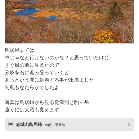
鳥居峠までは
車じゃなと行けないのかな？と思っていたけど
すぐ目の前に見えたので
分岐を右に進み登っていくと
あっという間に到着する事が出来ました
勾配もなだらかでしたよ
写真は鳥居峠から見る覚満淵と駒ヶ岳
遠くには大沼も見えます
赤城山鳥居峠
自然・景勝地