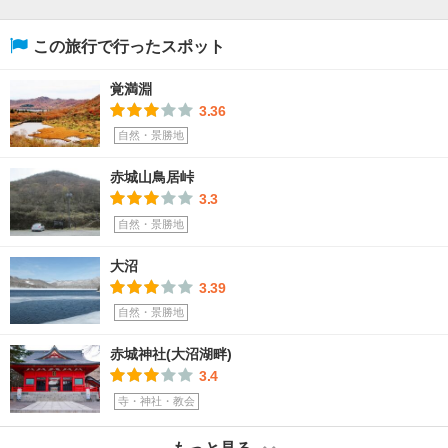
この旅行で行ったスポット
覚満淵
3.36
自然・景勝地
赤城山鳥居峠
3.3
自然・景勝地
大沼
3.39
自然・景勝地
赤城神社(大沼湖畔)
3.4
寺・神社・教会