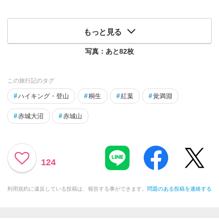
もっと見る
写真：あと
82
枚
この旅行記のタグ
#
ハイキング・登山
#
桐生
#
紅葉
#
覚満淵
#
赤城大沼
#
赤城山
124
利用規約に違反している投稿は、報告する事ができます。
問題のある投稿を連絡する