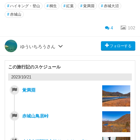
#
ハイキング・登山
#
桐生
#
紅葉
#
覚満淵
#
赤城大沼
#
赤城山
4
102
フォローする
ゆういちろうさん
この旅行記のスケジュール
2023/10/21
覚満淵
赤城山鳥居峠