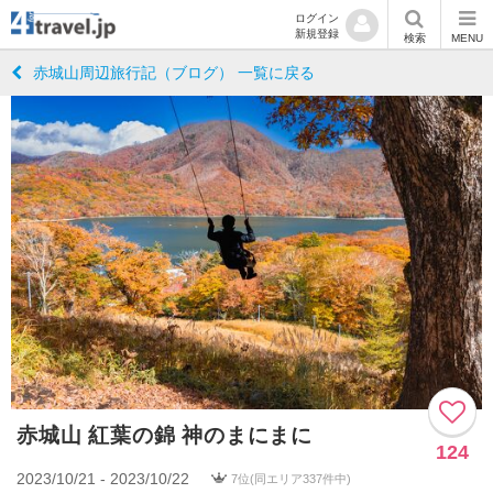
ログイン
新規登録
検索
MENU
赤城山周辺旅行記（ブログ） 一覧に戻る
赤城山 紅葉の錦 神のまにまに
124
2023/10/21 - 2023/10/22
7位(同エリア337件中)