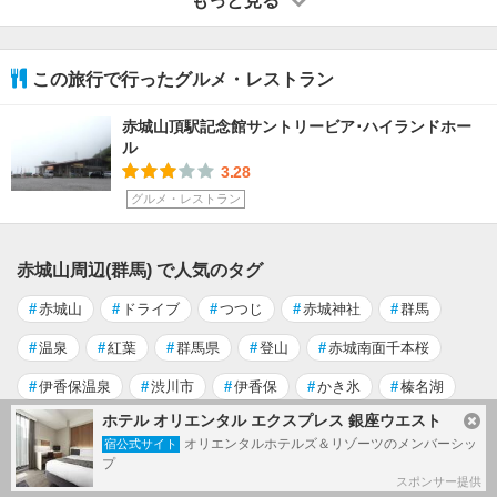
もっと見る
この旅行で行ったグルメ・レストラン
赤城山頂駅記念館サントリービア･ハイランドホー
ル
3.28
グルメ・レストラン
赤城山周辺(群馬) で人気のタグ
#
赤城山
#
ドライブ
#
つつじ
#
赤城神社
#
群馬
#
温泉
#
紅葉
#
群馬県
#
登山
#
赤城南面千本桜
#
伊香保温泉
#
渋川市
#
伊香保
#
かき氷
#
榛名湖
ホテル オリエンタル エクスプレス 銀座ウエスト
#
秩父神社
#
秩父の桜
#
新木鉱泉旅館
#
三峯神社
オリエンタルホテルズ＆リゾーツのメンバーシッ
宿公式サイト
#
昭和村
プ
スポンサー提供