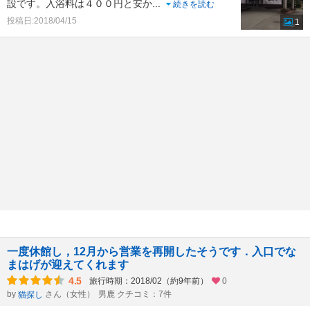
設です。入浴料は４００円と安か
...
続きを読む
投稿日:2018/04/15
1
一度休館し，12月から営業を再開したそうです．入口でな
まはげが迎えてくれます
4.5
旅行時期：2018/02（約9年前）
0
by
さん（女性）
男鹿 クチコミ：7件
猫探し