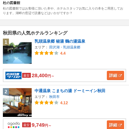
杜の図書館
杜の図書館ではお客様に頂いた本や、ホテルスタッフお気に入りの本をご用意してお
ります。湖畔の窓辺で読書などはいかがですか？
秋田県の人気ホテルランキング
乳頭温泉郷 秘湯 鶴の湯温泉
1
エリア：
田沢湖・乳頭温泉郷
4.4
28,400
詳細
最安
円～
中通温泉 こまちの湯 ドーミーイン秋田
2
エリア：
秋田市
4.12
9,749
詳細
最安
円～