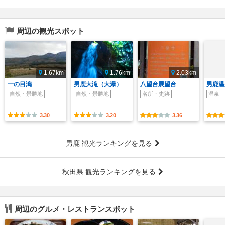
周辺の観光スポット
1.67km
1.76km
2.03km
一の目潟
男鹿大滝（大瀑）
八望台展望台
男鹿温
自然・景勝地
自然・景勝地
名所・史跡
温泉
3.30
3.20
3.36
男鹿 観光ランキングを見る
秋田県 観光ランキングを見る
周辺のグルメ・レストランスポット