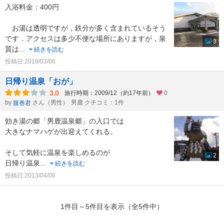
入浴料金：400円
お湯は透明ですが，鉄分が多く含まれているそう
です．アクセスは多少不便な場所にありますが，泉
3
質は
...
続きを読む
投稿日:2018/03/06
日帰り温泉「おが」
3.0
旅行時期：2009/12（約17年前）
0
by
さん（男性）
男鹿 クチコミ：1件
腹巻君
効き湯の郷「男鹿温泉郷」の入口では
大きなナマハゲが出迎えてくれる。
そして気軽に温泉を楽しめるのが
2
日帰り温泉
...
続きを読む
投稿日:2013/04/06
1件目～5件目を表示（全5件中）