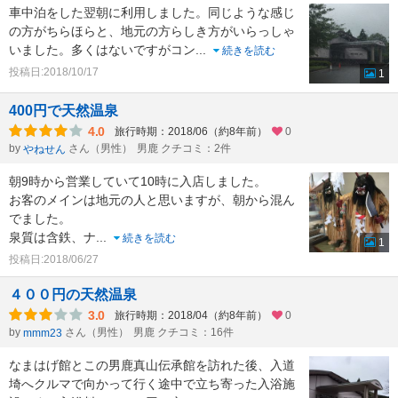
車中泊をした翌朝に利用しました。同じような感じ
の方がちらほらと、地元の方らしき方がいらっしゃ
いました。多くはないですがコン
...
続きを読む
投稿日:2018/10/17
1
400円で天然温泉
4.0
旅行時期：2018/06（約8年前）
0
by
さん（男性）
男鹿 クチコミ：2件
やねせん
朝9時から営業していて10時に入店しました。
お客のメインは地元の人と思いますが、朝から混ん
でました。
泉質は含鉄、ナ
...
続きを読む
1
投稿日:2018/06/27
４００円の天然温泉
3.0
旅行時期：2018/04（約8年前）
0
by
さん（男性）
男鹿 クチコミ：16件
mmm23
なまはげ館とこの男鹿真山伝承館を訪れた後、入道
埼へクルマで向かって行く途中で立ち寄った入浴施