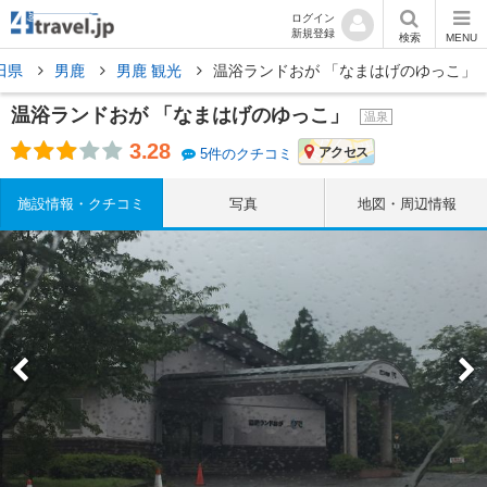
ログイン
新規登録
検索
MENU
田県
男鹿
男鹿 観光
温浴ランドおが 「なまはげのゆっこ」
温浴ランドおが 「なまはげのゆっこ」
温泉
3.28
アクセス
5件のクチコミ
施設情報・クチコミ
写真
地図・周辺情報