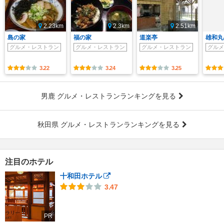
2.23km
2.3km
2.51km
島の家
福の家
道楽亭
雄和丸
グルメ・レストラン
グルメ・レストラン
グルメ・レストラン
グルメ
3.22
3.24
3.25
男鹿 グルメ・レストランランキングを見る
秋田県 グルメ・レストランランキングを見る
注目のホテル
十和田ホテル
3.47
PR