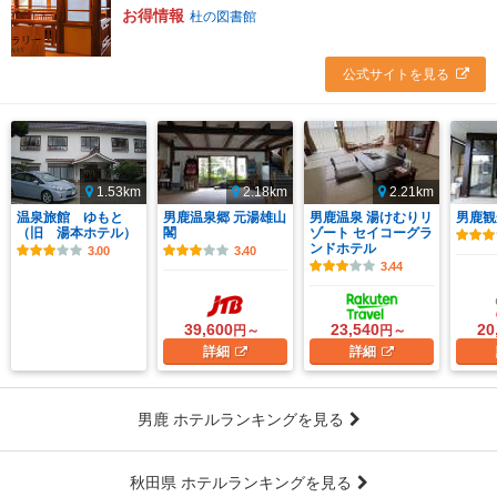
お得情報
杜の図書館
公式サイトを見る
1.53km
2.18km
2.21km
温泉旅館 ゆもと
男鹿温泉郷 元湯雄山
男鹿温泉 湯けむりリ
男鹿観
（旧 湯本ホテル）
閣
ゾート セイコーグラ
ンドホテル
3.00
3.40
3.44
39,600
23,540
20
円～
円～
詳細
詳細
男鹿 ホテルランキングを見る
秋田県 ホテルランキングを見る