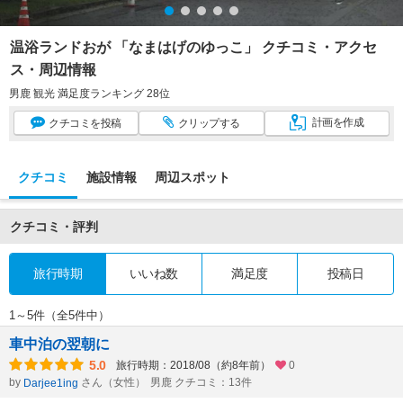
温浴ランドおが 「なまはげのゆっこ」 クチコミ・アクセ
ス・周辺情報
男鹿 観光 満足度ランキング 28位
計画
を作成
クチコミ
を投稿
クリップ
する
クチコミ
施設情報
周辺スポット
クチコミ・評判
旅行時期
いいね数
満足度
投稿日
1～5件（全5件中）
車中泊の翌朝に
5.0
旅行時期：2018/08（約8年前）
0
by
さん（女性）
男鹿 クチコミ：13件
Darjee1ing