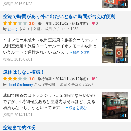
投稿日:2016/01/23
1
空港で時間があり外に出たいときに時間が合えば便利
3.0
旅行時期：2015/02（約12年前）
0
by
さん（非公開）
成田 クチコミ：185件
とーふ
イオンモール成田⇒成田空港第２旅客ターミナル⇒
成田空港第１旅客ターミナル⇒イオンモール成田と
いうルートで運行されているバス
...
続きを読む
投稿日:2015/07/01
1
運休はしない模様！
3.0
旅行時期：2014/11（約12年前）
1
by
さん（非公開）
成田 クチコミ：226件
Hotel Stationery
成田で困るのはトランジット。2-3時間ならいいの
ですが、6時間程度あると空港内はそれほど、見る
場所もないし、かといって東京
...
続きを読む
投稿日:2014/11/21
1
空港まで約20分