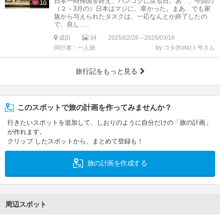
日本一時帰国を終え、バンコクに戻る日。あゝ、今回の
10
（２－3月の）日本はマジに、寒かった。まあ、でも家
族から与えられたタスクは、一応なんとか終了したの
で、良し.....
成田
34
2025/02/28～2025/03/16
同行者：一人旅
by コタ(Kota)１号さん
旅行記をもっと見る
このスポットで旅の計画を作ってみませんか？
行きたいスポットを追加して、しおりのように自分だけの「旅の計画」
が作れます。
クリップ したスポットから、まとめて登録も！
旅の計画を作成する
周辺スポット