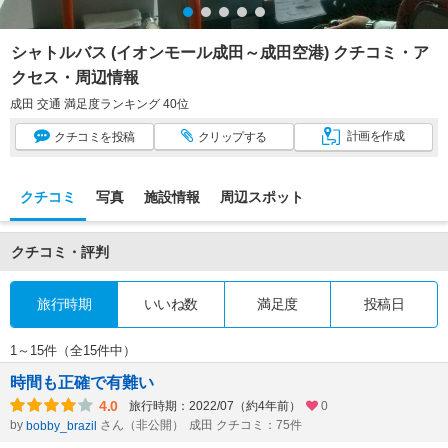
シャトルバス (イオンモール成田～成田空港) クチコミ・ア
クセス・周辺情報
成田 交通 満足度ランキング 40位
計画
を作成
クチコミ
を投稿
クリップ
する
クチコミ
写真
施設情報
周辺スポット
クチコミ・評判
旅行時期
いいね数
満足度
投稿日
1～15件（全15件中）
時間も正確で有難い
4.0
旅行時期：2022/07（約4年前）
0
by
さん（非公開）
成田 クチコミ：75件
bobby_brazil