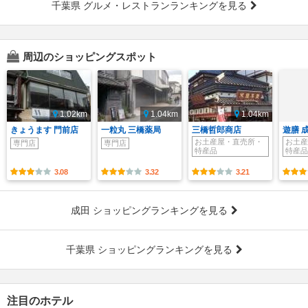
千葉県 グルメ・レストランランキングを見る
周辺のショッピングスポット
1.02km
1.04km
1.04km
きょうます 門前店
一粒丸 三橋薬局
三橋哲郎商店
遊膳 
お土産屋・直売所・
お土産
専門店
専門店
特産品
特産品
3.08
3.32
3.21
成田 ショッピングランキングを見る
千葉県 ショッピングランキングを見る
注目のホテル