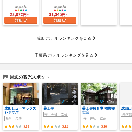
22,972
31,345
円～
円～
詳細
詳細
成田 ホテルランキングを見る
千葉県 ホテルランキングを見る
周辺の観光スポット
0.5km
0.69km
0.74km
成田ヒューマックス
薬王寺
薬王寺観音堂 福聚観
成田山
シネマズ
世音
寺・神社・教会
美術館
名所・史跡
寺・神社・教会
3.29
3.12
3.16