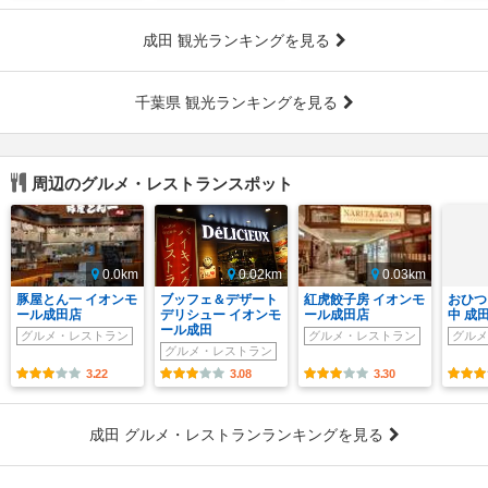
成田 観光ランキングを見る
千葉県 観光ランキングを見る
周辺のグルメ・レストランスポット
0.0km
0.02km
0.03km
豚屋とん一 イオンモ
ブッフェ＆デザート
紅虎餃子房 イオンモ
おひつ
ール成田店
デリシュー イオンモ
ール成田店
中 成
ール成田
グルメ・レストラン
グルメ・レストラン
グルメ
グルメ・レストラン
3.22
3.08
3.30
成田 グルメ・レストランランキングを見る