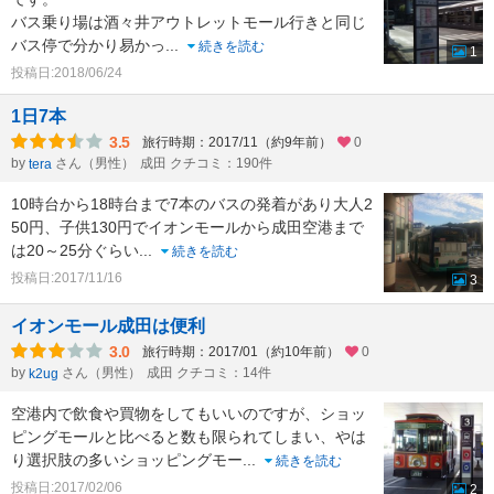
バス乗り場は酒々井アウトレットモール行きと同じ
バス停で分かり易かっ
...
続きを読む
1
投稿日:2018/06/24
1日7本
3.5
旅行時期：2017/11（約9年前）
0
by
さん（男性）
成田 クチコミ：190件
tera
10時台から18時台まで7本のバスの発着があり大人2
50円、子供130円でイオンモールから成田空港まで
は20～25分ぐらい
...
続きを読む
投稿日:2017/11/16
3
イオンモール成田は便利
3.0
旅行時期：2017/01（約10年前）
0
by
さん（男性）
成田 クチコミ：14件
k2ug
空港内で飲食や買物をしてもいいのですが、ショッ
ピングモールと比べると数も限られてしまい、やは
り選択肢の多いショッピングモー
...
続きを読む
投稿日:2017/02/06
2