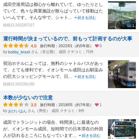
成田空港周辺は都心から離れていて、ゆったりとし
ていて、色々な商業施設が散らばっていて移動はた
いへんです。そんな中で、シャト
...
続きを読む
投稿日:2022/07/27
1
運行時間が決まっているので、前もって計画するのが大事
4.5
旅行時期：2022/01（約5年前）
0
by
さん（非公開）
成田 クチコミ：75件
bobby_brazil
宿泊ホテルによっては、無料のシャトルバスがあっ
て、とても便利です。イオンモール成田はお馴染み
の巨大ショッピングモールで、日
...
続きを読む
投稿日:2022/01/30
1
本数が少ないので注意
3.5
旅行時期：2019/05（約7年前）
1
by
さん（男性）
成田 クチコミ：9件
おけいはん
成田でトランジットの場合、時間潰しに最適なの
が、イオンモール成田。短時間での日本滞在の外国
人が訪れるところにもなっています
...
続きを読む