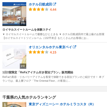
ホテル日航成田
4.44
PR
ロイヤルスイートルームを体験ステイ
▼ ロイヤルスイートルームで優雅なひとときを ▼ ホテル日航成田内で最上級のお部屋
【ロイヤルスイートツインルーム（132平米)】をたくさんのお客様にお...
オリエンタルホテル東京ベイ
4.15
PR
1日3室限定「ReFaアイテム付き宿泊プラン」販売開始
ReFaの美容・リカバリーアイテムを客室で体験できる宿泊プランのご紹介です！ 本プ
ランでは、最上層フロア「The Oriental Floor」の客室に...
千葉県の人気ホテルランキング
東京ディズニーシー ホテルミラコスタ（R）
1