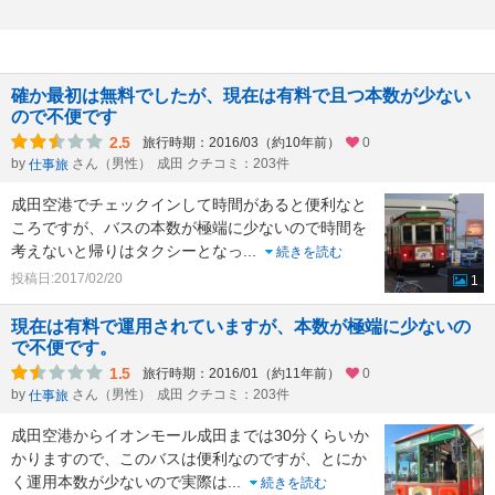
確か最初は無料でしたが、現在は有料で且つ本数が少ない
ので不便です
2.5
旅行時期：2016/03（約10年前）
0
by
さん（男性）
成田 クチコミ：203件
仕事旅
成田空港でチェックインして時間があると便利なと
ころですが、バスの本数が極端に少ないので時間を
考えないと帰りはタクシーとなっ
...
続きを読む
投稿日:2017/02/20
1
現在は有料で運用されていますが、本数が極端に少ないの
で不便です。
1.5
旅行時期：2016/01（約11年前）
0
by
さん（男性）
成田 クチコミ：203件
仕事旅
成田空港からイオンモール成田までは30分くらいか
かりますので、このバスは便利なのですが、とにか
く運用本数が少ないので実際は
...
続きを読む