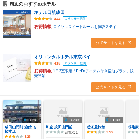
周辺のおすすめホテル
ホテル日航成田
スポンサー提供
4.44
お得情報
ロイヤルスイートルームを体験ステイ
公式サイトを見る
オリエンタルホテル東京ベイ
スポンサー提供
4.15
お得情報
1日3室限定「ReFaアイテム付き宿泊プラン」販
売開始
公式サイトを見る
1.03km
1.08km
1.11km
成田山門前 旅館 若
和空 成田山門前
近江屋旅館
成毛家
松本店
評価なし
2.96
3.26