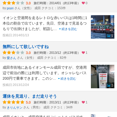
3.0
旅行時期：2014/01（約13年前）
0
by
さん（女性）
成田 クチコミ：153件
pisiri
イオンと空港間を走るレトロな赤いバスは1時間に1
本位の割合で出ています。先日、空港まで見送るつ
もりで出掛けましたが、初詣し
...
続きを読む
投稿日:2014/01/13
1
無料にして欲しいですね
3.0
旅行時期：2013/12（約13年前）
1
by
さん（女性）
成田 クチコミ：82件
愛さん
成田市街地にあるイオンモール成田ですが、空港周
辺で前泊の際には利用しています。オシャレなバス
200円で乗車できます。このシ
...
続きを読む
投稿日:2013/12/24
1
運休を見送り、まだ走りそう
5.0
旅行時期：2013/11（約13年前）
1
by
さん（男性）
成田 クチコミ：34件
きりんサン