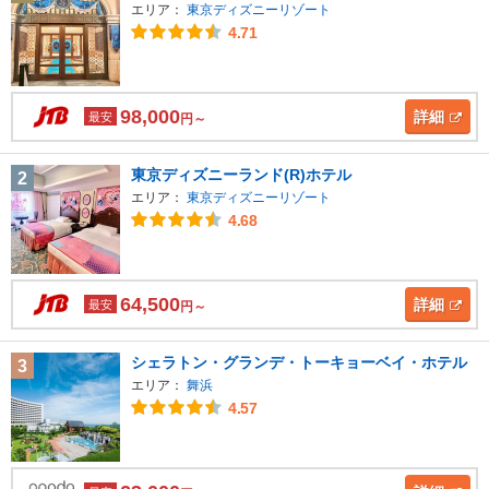
エリア：
東京ディズニーリゾート
4.71
98,000
詳細
最安
円～
東京ディズニーランド(R)ホテル
2
エリア：
東京ディズニーリゾート
4.68
64,500
詳細
最安
円～
シェラトン・グランデ・トーキョーベイ・ホテル
3
エリア：
舞浜
4.57