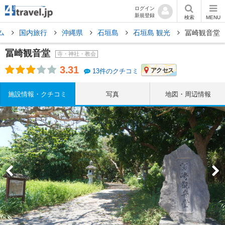
ログイン
新規登録
検索
MENU
ム
国内旅行
沖縄県
石垣島
石垣島 観光
冨崎観音堂
冨崎観音堂
寺・神社・教会
3.31
アクセス
13件のクチコミ
施設情報・クチコミ
写真
地図・周辺情報