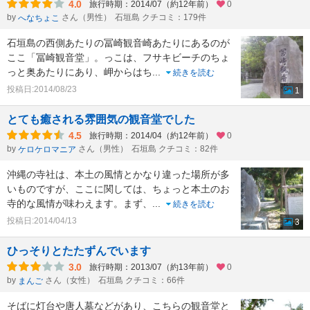
4.0
旅行時期：2014/07（約12年前）
0
by
さん（男性）
石垣島 クチコミ：179件
へなちょこ
石垣島の西側あたりの冨崎観音崎あたりにあるのが
ここ「冨崎観音堂」。っこは、フサキビーチのちょ
っと奥あたりにあり、岬からはち
...
続きを読む
投稿日:2014/08/23
1
とても癒される雰囲気の観音堂でした
4.5
旅行時期：2014/04（約12年前）
0
by
さん（男性）
石垣島 クチコミ：82件
ケロケロマニア
沖縄の寺社は、本土の風情とかなり違った場所が多
いものですが、ここに関しては、ちょっと本土のお
寺的な風情が味わえます。まず、
...
続きを読む
投稿日:2014/04/13
3
ひっそりとたたずんでいます
3.0
旅行時期：2013/07（約13年前）
0
by
さん（女性）
石垣島 クチコミ：66件
まんご
そばに灯台や唐人墓などがあり、こちらの観音堂と