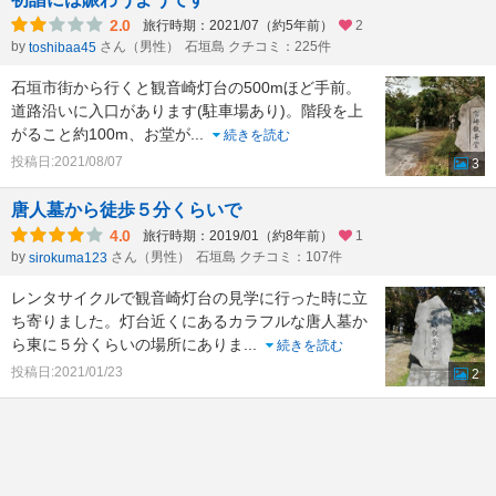
2.0
旅行時期：2021/07（約5年前）
2
by
さん（男性）
石垣島 クチコミ：225件
toshibaa45
石垣市街から行くと観音崎灯台の500mほど手前。
道路沿いに入口があります(駐車場あり)。階段を上
がること約100m、お堂が
...
続きを読む
投稿日:2021/08/07
3
唐人墓から徒歩５分くらいで
4.0
旅行時期：2019/01（約8年前）
1
by
さん（男性）
石垣島 クチコミ：107件
sirokuma123
レンタサイクルで観音崎灯台の見学に行った時に立
ち寄りました。灯台近くにあるカラフルな唐人墓か
ら東に５分くらいの場所にありま
...
続きを読む
投稿日:2021/01/23
2