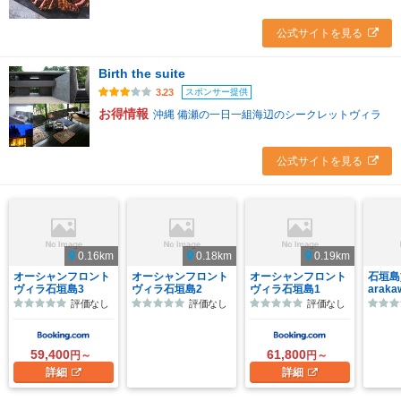
公式サイトを見る
Birth the suite
スポンサー提供
3.23
お得情報
沖縄 備瀬の一日一組海辺のシークレットヴィラ
公式サイトを見る
0.16km
0.18km
0.19km
オーシャンフロント
オーシャンフロント
オーシャンフロント
石垣島
ヴィラ石垣島3
ヴィラ石垣島2
ヴィラ石垣島1
araka
評価なし
評価なし
評価なし
59,400
61,800
円～
円～
詳細
詳細