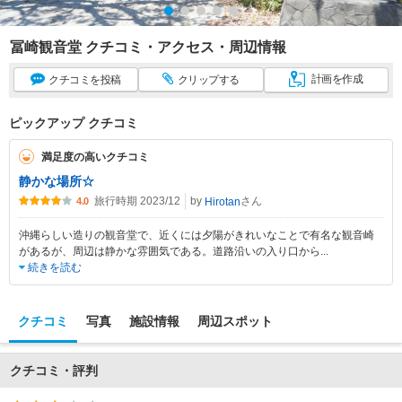
冨崎観音堂 クチコミ・アクセス・周辺情報
計画
を作成
クチコミ
を投稿
クリップ
する
ピックアップ クチコミ
満足度の高いクチコミ
静かな場所☆
旅行時期 2023/12
by
さん
Hirotan
4.0
沖縄らしい造りの観音堂で、近くには夕陽がきれいなことで有名な観音崎
があるが、周辺は静かな雰囲気である。道路沿いの入り口から
...
続きを読む
クチコミ
写真
施設情報
周辺スポット
クチコミ・評判