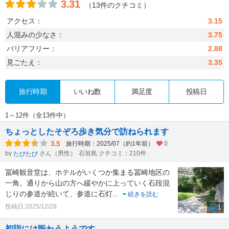
3.31
（13件のクチコミ）
アクセス：
3.15
人混みの少なさ：
3.75
バリアフリー：
2.88
見ごたえ：
3.35
旅行時期
いいね数
満足度
投稿日
1～12件（全13件中）
ちょっとしたそぞろ歩き気分で訪ねられます
3.5
旅行時期：2025/07（約1年前）
0
by
さん（男性）
石垣島 クチコミ：210件
たびたび
冨崎観音堂は、ホテルがいくつか集まる冨崎地区の
一角。通りから山の方へ緩やかに上っていく石段混
じりの参道が続いて、参道に石灯
...
続きを読む
投稿日:2025/12/28
1
初詣には賑わうようです