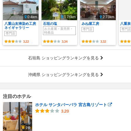
0.4km
1.76km
2.73km
八重山友禅染め工房
石垣の塩
みね屋工房
八重泉
ネイギャラリー
お土産屋・直売所・
専門店
専門店
特産品
専門店
3.22
3.34
3.32
石垣島 ショッピングランキングを見る
沖縄県 ショッピングランキングを見る
注目のホテル
ホテル サンタバーバラ 宮古島リゾート
3.20
PR