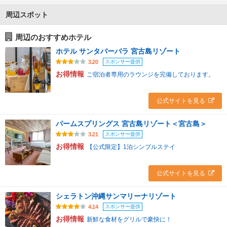
周辺スポット
周辺のおすすめホテル
ホテル サンタバーバラ 宮古島リゾート
スポンサー提供
3.20
お得情報
ご宿泊者専用のラウンジを完備しております。
公式サイトを見る
パームスプリングス 宮古島リゾート＜宮古島＞
スポンサー提供
3.21
お得情報
【公式限定】1泊シンプルステイ
公式サイトを見る
シェラトン沖縄サンマリーナリゾート
スポンサー提供
4.14
お得情報
新鮮な食材をグリルで豪快に！