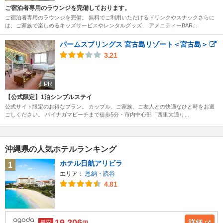
ご宿泊者専用のラウンジを完備しております。
ご宿泊者専用のラウンジを完備。 無料でご利用いただけるドリンクやスナックさらに
は、ご家族で楽しめるキッズサービスやレンタルグッズ、 アメニティーBAR...
パームスプリングス 宮古島リゾート＜宮古島＞
3.21
PR
【公式限定】1泊シンプルステイ
公式サイト限定のお得なプラン。 カップル、ご家族、ご友人との快適なひと時をお過
ごしください。 パイナガマビーチまで徒歩5分・市内中心部「西里大通り...
沖縄県の人気ホテルランキング
ホテル日航アリビラ
1
エリア：
恩納・読谷
4.81
19,206
詳細
最安