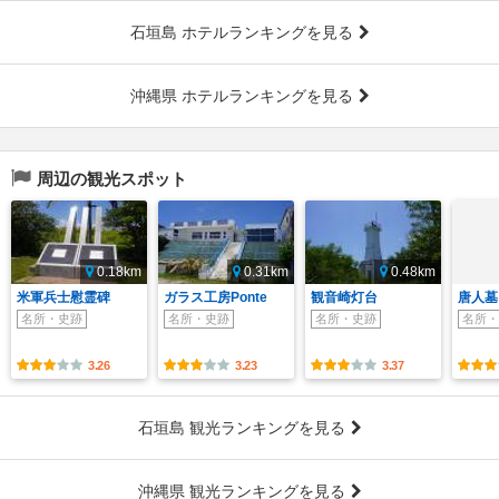
石垣島 ホテルランキングを見る
沖縄県 ホテルランキングを見る
周辺の観光スポット
0.18km
0.31km
0.48km
米軍兵士慰霊碑
ガラス工房Ponte
観音崎灯台
唐人墓
名所・史跡
名所・史跡
名所・史跡
名所・
3.26
3.23
3.37
石垣島 観光ランキングを見る
沖縄県 観光ランキングを見る