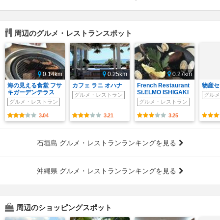
周辺のグルメ・レストランスポット
0.14km
0.25km
0.27km
海の見える食堂 フサ
カフェ ラニ オハナ
French Restaurant
物産セ
キガーデンテラス
St.ELMO ISHIGAKI
グルメ・レストラン
グルメ
グルメ・レストラン
グルメ・レストラン
3.04
3.21
3.25
石垣島 グルメ・レストランランキングを見る
沖縄県 グルメ・レストランランキングを見る
周辺のショッピングスポット