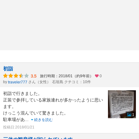
初詣
3.5
旅行時期：2018/01（約9年前）
0
by
さん（女性）
石垣島 クチコミ：10件
traveler777
初詣で行きました。
正装で参拝している家族連れが多かったように思い
ます。
けっこう混んでいて驚きました。
1
駐車場があ
...
続きを読む
投稿日:2018/01/21