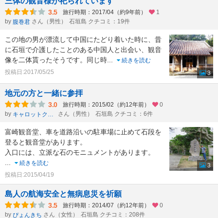
三体の観音様が祀られています
3.5
旅行時期：2017/04（約9年前）
1
by
さん（男性）
石垣島 クチコミ：19件
腹巻君
この地の男が漂流して中国にたどり着いた時に、昔
に石垣で介護したことのある中国人と出会い、観音
像を二体貰ったそうです。同じ時
...
続きを読む
投稿日:2017/05/25
3
地元の方と一緒に参拝
3.0
旅行時期：2015/02（約12年前）
0
by
さん（男性）
石垣島 クチコミ：6件
キャロットクラブ国際線旅客部
富崎観音堂、車を道路沿いの駐車場に止めて石段を
登ると観音堂があります。
入口には、立派な石のモニュメントがあります。
...
続きを読む
3
投稿日:2015/04/19
島人の航海安全と無病息災を祈願
3.5
旅行時期：2014/07（約12年前）
0
by
さん（女性）
石垣島 クチコミ：208件
ぴょんきち