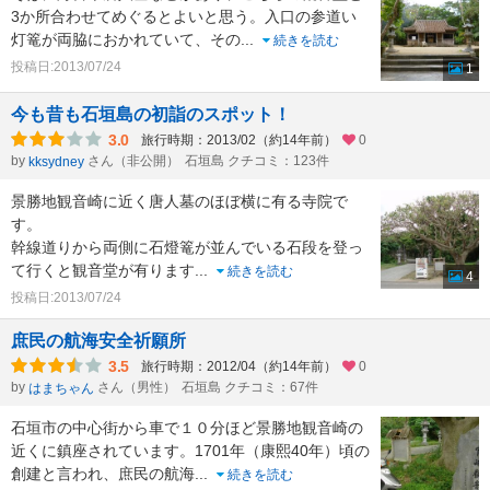
3か所合わせてめぐるとよいと思う。入口の参道い
灯篭が両脇におかれていて、その
...
続きを読む
投稿日:2013/07/24
1
今も昔も石垣島の初詣のスポット！
3.0
旅行時期：2013/02（約14年前）
0
by
さん（非公開）
石垣島 クチコミ：123件
kksydney
景勝地観音崎に近く唐人墓のほぼ横に有る寺院で
す。
幹線道りから両側に石燈篭が並んでいる石段を登っ
て行くと観音堂が有ります
...
続きを読む
4
投稿日:2013/07/24
庶民の航海安全祈願所
3.5
旅行時期：2012/04（約14年前）
0
by
さん（男性）
石垣島 クチコミ：67件
はまちゃん
石垣市の中心街から車で１０分ほど景勝地観音崎の
近くに鎮座されています。1701年（康熙40年）頃の
創建と言われ、庶民の航海
...
続きを読む