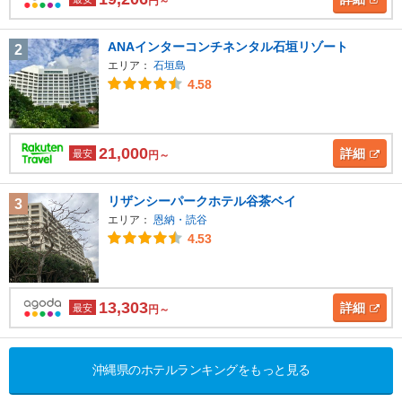
円～
ANAインターコンチネンタル石垣リゾート
2
エリア：
石垣島
4.58
21,000
詳細
最安
円～
リザンシーパークホテル谷茶ベイ
3
エリア：
恩納・読谷
4.53
13,303
詳細
最安
円～
沖縄県のホテルランキングをもっと見る