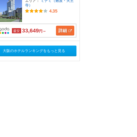
エリア：
ミナミ（難波・天王
寺）
4.35
33,649
詳細
最安
円～
大阪のホテルランキングをもっと見る