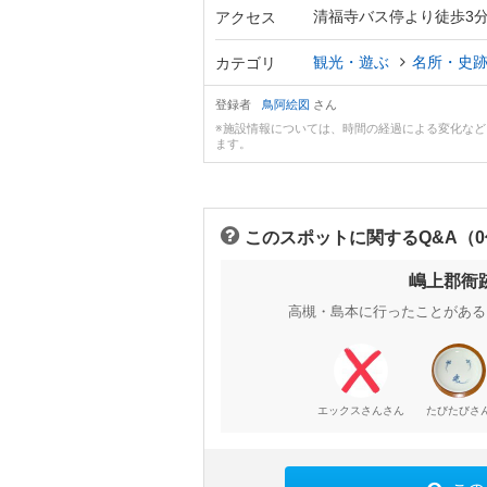
清福寺バス停より徒歩3
アクセス
観光・遊ぶ
名所・史
カテゴリ
登録者
鳥阿絵図
さん
※施設情報については、時間の経過による変化な
ます。
このスポットに関するQ&A（
嶋上郡衙
高槻・島本に行ったことがある
さん
さ
エックスさん
たびたび