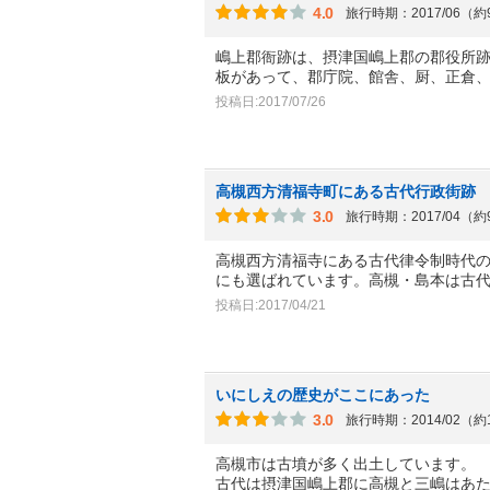
4.0
旅行時期：2017/06（
嶋上郡衙跡は、摂津国嶋上郡の郡役所
板があって、郡庁院、館舎、厨、正倉
投稿日:2017/07/26
高槻西方清福寺町にある古代行政街跡
3.0
旅行時期：2017/04（
高槻西方清福寺にある古代律令制時代
にも選ばれています。高槻・島本は古
投稿日:2017/04/21
いにしえの歴史がここにあった
3.0
旅行時期：2014/02（約
高槻市は古墳が多く出土しています。
古代は摂津国嶋上郡に高槻と三嶋はあ