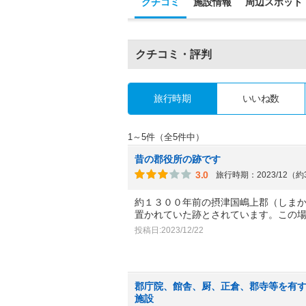
クチコミ
施設情報
周辺スポット
クチコミ・評判
旅行時期
いいね数
1～5件（全5件中）
昔の郡役所の跡です
3.0
旅行時期：2023/12（
約１３００年前の摂津国嶋上郡（しま
置かれていた跡とされています。この
投稿日:2023/12/22
郡庁院、館舎、厨、正倉、郡寺等を有
施設