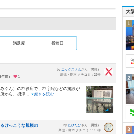
大
1
満足度
投稿日
by
さん（男性）
エックスさん
高槻・島本 クチコミ：25件
約3年前）
1
2
かみぐん）の郡役所で、郡庁院などの施設が
場所から、摂津
...
続きを読む
1
するけっこうな規模の
by
さん（男性）
たびたび
3
高槻・島本 クチコミ：113件