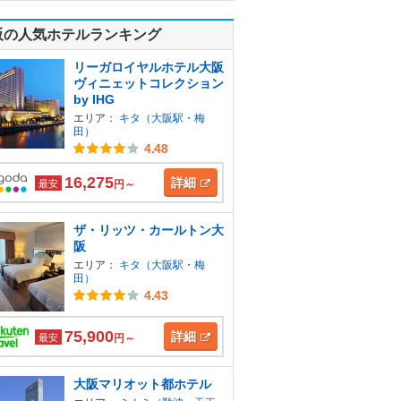
阪の人気ホテルランキング
リーガロイヤルホテル大阪
ヴィニェットコレクション
by IHG
エリア：
キタ（大阪駅・梅
田）
4.48
16,275
詳細
最安
円～
ザ・リッツ・カールトン大
阪
エリア：
キタ（大阪駅・梅
田）
4.43
75,900
詳細
最安
円～
大阪マリオット都ホテル