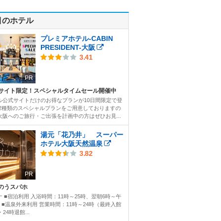
目のホテル
プレミアホテル-CABIN
PRESIDENT-大阪
3.41
PR
サイト限定！スペシャルタイムセール開催中
ル公式サイトだけのお得なプランが10日間限定で登
 2種類のスペシャルプランをご用意しておりますの
大阪へのご旅行・ご出張を計画中の方はぜひお見...
湯元「花乃井」 スーパー
ホテル大阪天然温泉
3.82
PR
のうスパホ
ナ ■宿泊利用 入浴時間：11時～25時、翌朝6時～午
時 ■温泉外来利用 営業時間：11時～24時（最終入館
・24時退館...