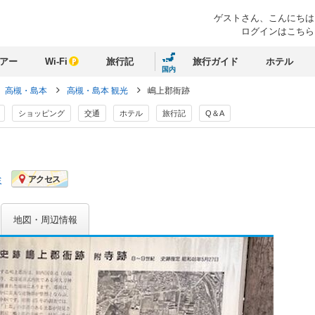
ゲストさん、
こんにちは
ログインはこちら
アー
Wi-Fi
旅行記
旅行ガイド
ホテル
国内
高槻・島本
高槻・島本 観光
嶋上郡衙跡
ショッピング
交通
ホテル
旅行記
Q＆A
ミ
アクセス
地図・周辺情報