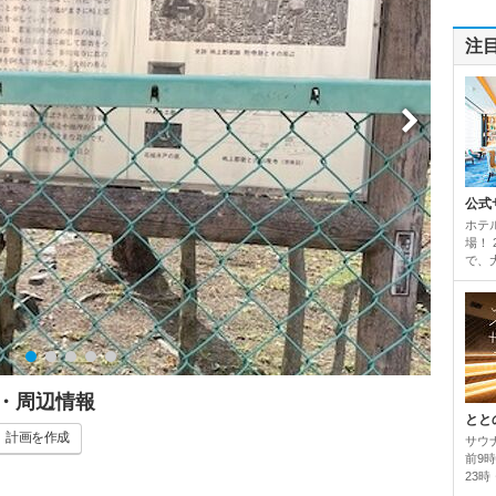
注
公式
ホテ
場！
で、
・周辺情報
とと
計画
を作成
サウ
前9
23時