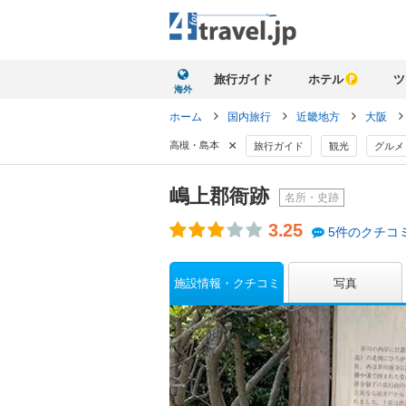
旅行ガイド
ホテル
ツ
海外
ホーム
国内旅行
近畿地方
大阪
×
高槻・島本
旅行ガイド
観光
グルメ
嶋上郡衙跡
名所・史跡
3.25
5件のクチコ
施設情報・クチコミ
写真