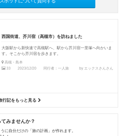
スポットについて質問する
西国街道、芥川宿（高槻市）を訪ねました
大阪駅から新快速で高槻駅へ、駅から芥川宿一里塚へ向かいま
す。そこから芥川宿を歩きます。
高槻・島本
33
2023/12/20
同行者：一人旅
by エックスさんさん
旅行記をもっと見る
ってみませんか？
ように自分だけの「旅の計画」が作れます。