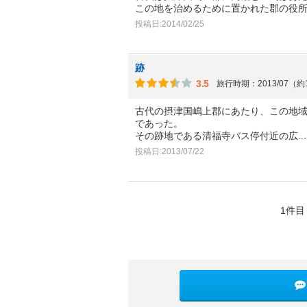
この地を治めるために置かれた郡の役
投稿日:2014/02/25
跡
3.5
旅行時期：2013/07（約
古代の摂津国嶋上郡にあたり、この地
であった。
その跡地である清福寺バス停付近の広
.
投稿日:2013/07/22
1件目