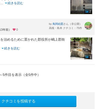
所
...
続きを読む
2
by
さん（非公開）
鳥阿絵図
高槻・島本 クチコミ：75件
13年前）
0
域を治めるために置かれた郡役所が嶋上郡衙
..
続きを読む
1
～5件目を表示（全5件中）
クチコミを投稿する