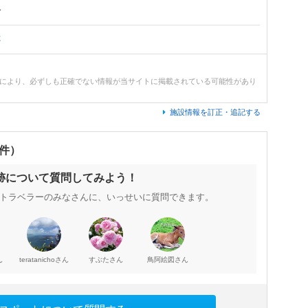
分
跡
どにより、必ずしも正確でない情報が当サイトに掲載されている可能性があり
施設情報を訂正・追記する
0件）
跡について質問してみよう！
トラベラーのみなさんに、いっせいに質問できます。
ん
さん
さん
さん
teratanicho
すぶた
鳥阿絵図