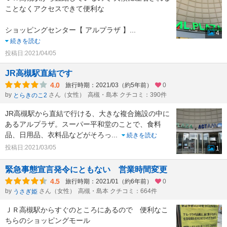
ことなくアクセスできて便利な
ショッピングセンター【 アルプラザ 】
...
4
続きを読む
投稿日:2021/04/05
JR高槻駅直結です
4.0
旅行時期：2021/03（約5年前）
0
by
さん（女性）
高槻・島本 クチコミ：390件
とらきのこ2
JR高槻駅から直結で行ける、大きな複合施設の中に
あるアルプラザ。スーパー平和堂のことで、食料
品、日用品、衣料品などがそろっ
...
続きを読む
投稿日:2021/03/05
1
緊急事態宣言発令にともない 営業時間変更
4.5
旅行時期：2021/01（約6年前）
0
by
さん（女性）
高槻・島本 クチコミ：664件
うさぎ姫
ＪＲ高槻駅からすぐのところにあるので 便利なこ
ちらのショッピングモール