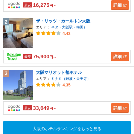
16,275
詳細
最安
円～
ザ・リッツ・カールトン大阪
2
エリア：
キタ（大阪駅・梅田）
4.43
75,900
詳細
最安
円～
大阪マリオット都ホテル
3
エリア：
ミナミ（難波・天王寺）
4.35
33,649
詳細
最安
円～
大阪のホテルランキングをもっと見る