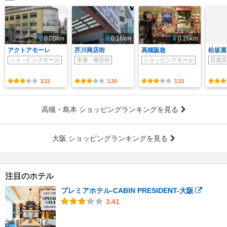
0.05km
0.16km
0.26km
アクトアモーレ
芥川商店街
高槻阪急
松坂屋 
ショッピングモール
市場・商店街
ショッピングモール
百貨店
3.31
3.30
3.33
高槻・島本 ショッピングランキングを見る
大阪 ショッピングランキングを見る
注目のホテル
プレミアホテル-CABIN PRESIDENT-大阪
3.41