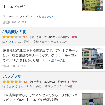
【 アルプラザ 】
4
ファッション・イン
...
続きを読む
投稿日:2021/01/24
JR高槻駅の北！
3.0
旅行時期：2020/12（約6年前）
0
by
さん（男性）
高槻・島本 クチコミ：36件
たけち
JR高槻駅の北にある商業施設です。アクトアモーレ
という複合施設の中の一つがアルプラザ（平和堂）
です。1Fが食料品売り場、2
...
続きを読む
投稿日:2021/02/20
1
アルプラザ
4.5
旅行時期：2020/12（約6年前）
0
by
さん（女性）
高槻・島本 クチコミ：664件
うさぎ姫
ＪＲ高槻駅からすぐのアクセスだから、便利なショ
ッピングビルの【 アルプラザ(高槻店) 】