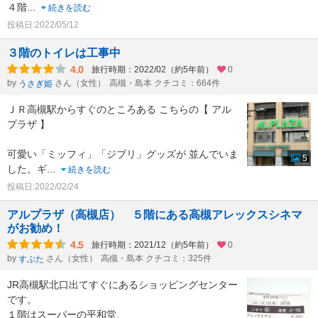
４階
...
続きを読む
投稿日:2022/05/12
３階のトイレは工事中
4.0
旅行時期：2022/02（約5年前）
0
by
さん（女性）
高槻・島本 クチコミ：664件
うさぎ姫
ＪＲ高槻駅からすぐのところある こちらの【 アル
プラザ 】
可愛い「ミッフィ」「ジブリ」グッズが 並んでいま
5
した。ギ
...
続きを読む
投稿日:2022/02/24
アルプラザ（高槻店） ５階にある高槻アレックスシネマ
がお勧め！
4.5
旅行時期：2021/12（約5年前）
0
by
さん（女性）
高槻・島本 クチコミ：325件
すぶた
JR高槻駅北口出てすぐにあるショッピングセンター
です。
１階はスーパーの平和堂、