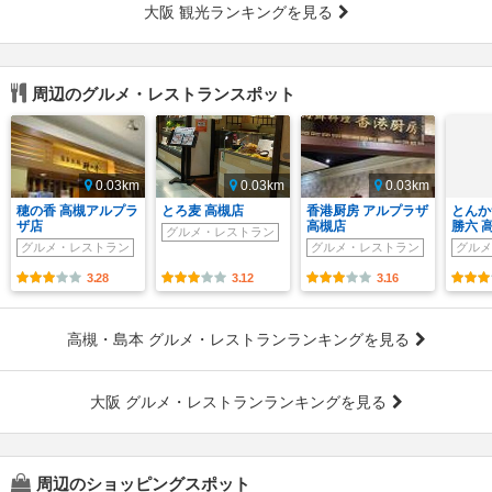
大阪 観光ランキングを見る
周辺のグルメ・レストランスポット
0.03km
0.03km
0.03km
穂の香 高槻アルプラ
とろ麦 高槻店
香港厨房 アルプラザ
とんか
ザ店
高槻店
勝六 
グルメ・レストラン
グルメ・レストラン
グルメ・レストラン
グルメ
3.28
3.12
3.16
高槻・島本 グルメ・レストランランキングを見る
大阪 グルメ・レストランランキングを見る
周辺のショッピングスポット