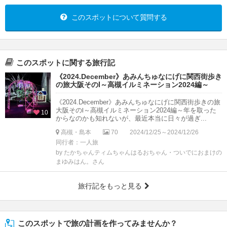
このスポットについて質問する
このスポットに関する旅行記
《2024.December》あみんちゅなにげに関西街歩き
の旅大阪そのⅠ～高槻イルミネーション2024編～
《2024.December》あみんちゅなにげに関西街歩きの旅
大阪そのⅠ～高槻イルミネーション2024編～年を取った
10
からなのかも知れないが、最近本当に日々が過ぎ...
高槻・島本
70
2024/12/25～2024/12/26
同行者：一人旅
by たかちゃんティムちゃんはるおちゃん・ついでにおまけの
まゆみはん。さん
旅行記をもっと見る
このスポットで旅の計画を作ってみませんか？