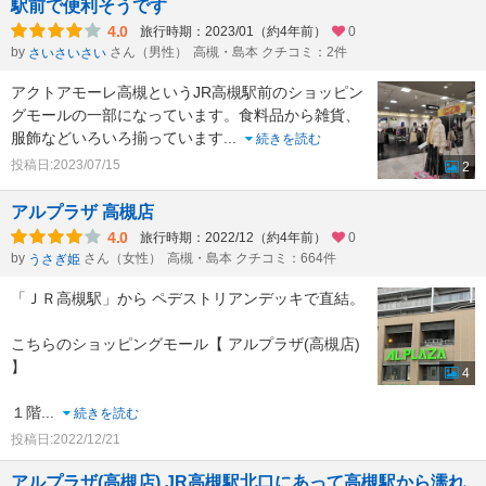
駅前で便利そうです
4.0
旅行時期：2023/01（約4年前）
0
by
さん（男性）
高槻・島本 クチコミ：2件
さいさいさい
アクトアモーレ高槻というJR高槻駅前のショッピン
グモールの一部になっています。食料品から雑貨、
服飾などいろいろ揃っています
...
続きを読む
投稿日:2023/07/15
2
アルプラザ 高槻店
4.0
旅行時期：2022/12（約4年前）
0
by
さん（女性）
高槻・島本 クチコミ：664件
うさぎ姫
「ＪＲ高槻駅」から ペデストリアンデッキで直結。
こちらのショッピングモール【 アルプラザ(高槻店)
】
4
１階
...
続きを読む
投稿日:2022/12/21
アルプラザ(高槻店) JR高槻駅北口にあって高槻駅から濡れ