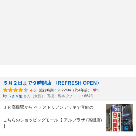
５月２日まで９時開店 〈REFRESH OPEN〉
4.5
旅行時期：2022/04（約4年前）
0
by
さん（女性）
高槻・島本 クチコミ：664件
うさぎ姫
ＪＲ高槻駅から ペデストリアンデッキで直結の
こちらのショッピングモール【 アルプラザ (高槻店)
】
3