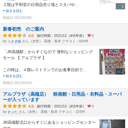
２階は平和堂の日用品売り場とスタバや
...
1
続きを読む
投稿日:2022/02/06
新春初売 のご案内
4.0
旅行時期：2021/12（約5年前）
0
by
さん（女性）
高槻・島本 クチコミ：664件
うさぎ姫
「JR高槻駅」からすぐなので 便利なショッピング
モール 【 アルプラザ 】
この時は、４階レストランでのお食事目的で
...
2
続きを読む
投稿日:2022/01/19
アルプラザ（高槻店） 映画館・日用品・衣料品・スーパ
ーが入っています
4.5
旅行時期：2021/12（約5年前）
0
by
さん（女性）
高槻・島本 クチコミ：325件
すぶた
JR高槻駅北口からすぐにあるショッピングセンター