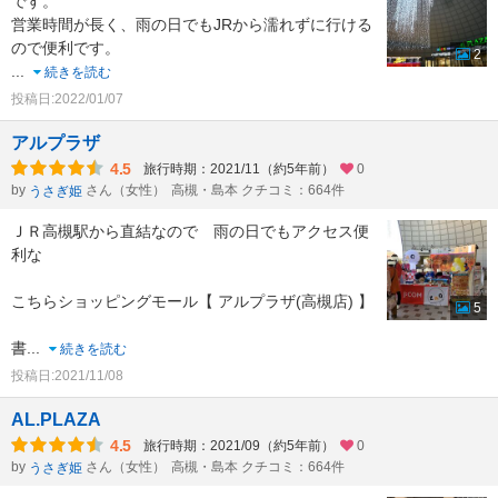
です。
営業時間が長く、雨の日でもJRから濡れずに行ける
ので便利です。
2
...
続きを読む
投稿日:2022/01/07
アルプラザ
4.5
旅行時期：2021/11（約5年前）
0
by
さん（女性）
高槻・島本 クチコミ：664件
うさぎ姫
ＪＲ高槻駅から直結なので 雨の日でもアクセス便
利な
こちらショッピングモール【 アルプラザ(高槻店) 】
5
書
...
続きを読む
投稿日:2021/11/08
AL.PLAZA
4.5
旅行時期：2021/09（約5年前）
0
by
さん（女性）
高槻・島本 クチコミ：664件
うさぎ姫