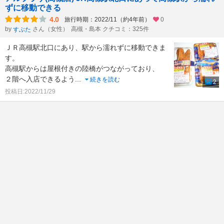
ずに移動できる
4.0
旅行時期：2022/11（約4年前）
0
by
さん（女性）
高槻・島本 クチコミ：325件
すぶた
ＪＲ高槻駅北口にあり、駅から濡れずに移動できま
す。
高槻駅からは屋根付きの陸橋がつながっており、
２階へ入店できるよう
...
続きを読む
2
投稿日:2022/11/29