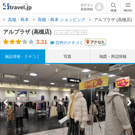
ログイン
新規登録
検索
MENU
阪
高槻・島本
高槻・島本 ショッピング
アルプラザ (高槻店)
アルプラザ (高槻店)
ショッピングモール
3.31
アクセス
32件のクチコミ
施設情報・クチコミ
写真
地図・周辺情報