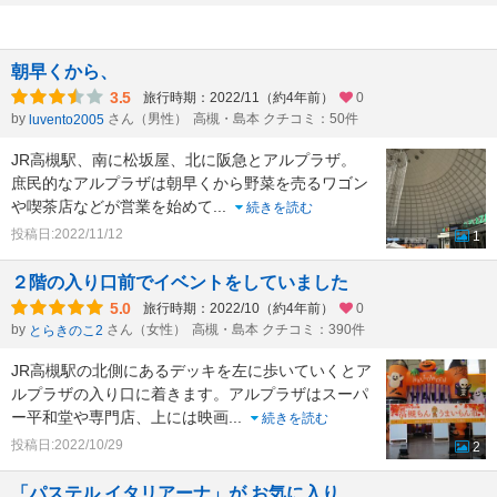
朝早くから、
3.5
旅行時期：2022/11（約4年前）
0
by
さん（男性）
高槻・島本 クチコミ：50件
luvento2005
JR高槻駅、南に松坂屋、北に阪急とアルプラザ。
庶民的なアルプラザは朝早くから野菜を売るワゴン
や喫茶店などが営業を始めて
...
続きを読む
投稿日:2022/11/12
1
２階の入り口前でイベントをしていました
5.0
旅行時期：2022/10（約4年前）
0
by
さん（女性）
高槻・島本 クチコミ：390件
とらきのこ2
JR高槻駅の北側にあるデッキを左に歩いていくとア
ルプラザの入り口に着きます。アルプラザはスーパ
ー平和堂や専門店、上には映画
...
続きを読む
投稿日:2022/10/29
2
「パステル イタリアーナ」が お気に入り