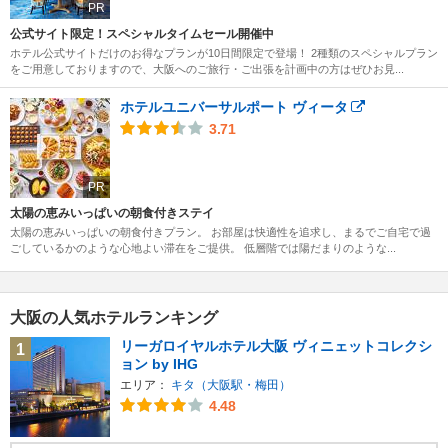
PR
公式サイト限定！スペシャルタイムセール開催中
ホテル公式サイトだけのお得なプランが10日間限定で登場！ 2種類のスペシャルプラン
をご用意しておりますので、大阪へのご旅行・ご出張を計画中の方はぜひお見...
ホテルユニバーサルポート ヴィータ
3.71
PR
太陽の恵みいっぱいの朝食付きステイ
太陽の恵みいっぱいの朝食付きプラン。 お部屋は快適性を追求し、まるでご自宅で過
ごしているかのような心地よい滞在をご提供。 低層階では陽だまりのような...
大阪の人気ホテルランキング
リーガロイヤルホテル大阪 ヴィニェットコレクシ
1
ョン by IHG
エリア：
キタ（大阪駅・梅田）
4.48