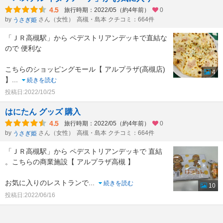
4.5
旅行時期：2022/05（約4年前）
0
by
さん（女性）
高槻・島本 クチコミ：664件
うさぎ姫
「ＪＲ高槻駅」から ペデストリアンデッキで直結な
ので 便利な
こちらのショッピングモール【 アルプラザ(高槻店)
4
】
...
続きを読む
投稿日:2022/10/25
はにたん グッズ 購入
4.5
旅行時期：2022/05（約4年前）
0
by
さん（女性）
高槻・島本 クチコミ：664件
うさぎ姫
「ＪＲ高槻駅」から ペデストリアンデッキで 直結
。こちらの商業施設【 アルプラザ高槻 】
お気に入りのレストランで
...
続きを読む
10
投稿日:2022/06/16