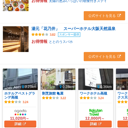
お得情報
太陽の恵みいっぱいの朝食付きステイ
公式サイトを見る
湯元「花乃井」 スーパーホテル大阪天然温泉
スポンサー提供
3.82
お得情報
ととのうスパホ
公式サイトを見る
0.23km
0.28km
0.36km
ホテルアベストグラ
割烹旅館 亀屋
ワークホテル高槻
ワーク
ンデ高槻
クス天
3.22
3.24
3.24
11,020
12,000
12
円～
円～
詳細
詳細