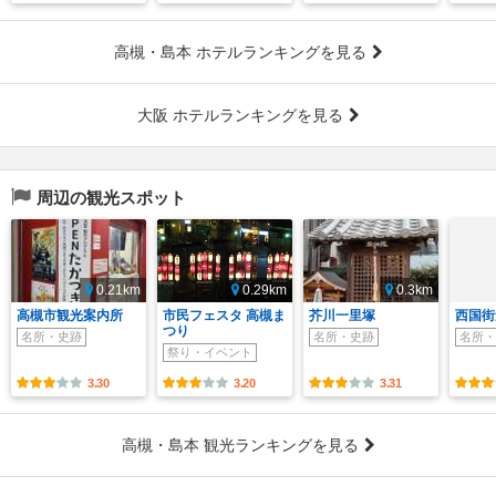
高槻・島本 ホテルランキングを見る
大阪 ホテルランキングを見る
周辺の観光スポット
0.21km
0.29km
0.3km
高槻市観光案内所
市民フェスタ 高槻ま
芥川一里塚
西国街
つり
名所・史跡
名所・史跡
名所・
祭り・イベント
3.30
3.20
3.31
高槻・島本 観光ランキングを見る