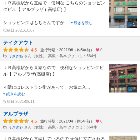
ＪＲ高槻駅から直結で 便利な こちらのショッピン
グビル【 アルプラザ ( 高槻店) 】
ショッピングはもちろんですが
...
続きを読む
5
投稿日:2021/10/07
テイクアウト
4.5
旅行時期：2021/08（約5年前）
0
by
さん（女性）
高槻・島本 クチコミ：664件
うさぎ姫
ＪＲ高槻駅から直結なので 便利なショッピングビ
ル【 アルプラザ(高槻店) 】
４階にはレストラン街があって、お気に入
...
2
続きを読む
投稿日:2021/08/11
アルプラザ
4.5
旅行時期：2021/04（約5年前）
0
by
さん（女性）
高槻・島本 クチコミ：664件
うさぎ姫
ＪＲ高槻駅から直結しているので 天候に左右される